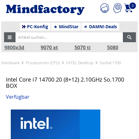
0
PC-Konfig
MindStar
DAMN!-Deals
9800x3d
9070 xt
5070 ti
5080
Hardware
Prozessoren (CPU)
INTEL Desktop
Sockel 1700
Intel Core i7 14700 20 (8+12) 2.10GHz So.1700
BOX
Verfügbar