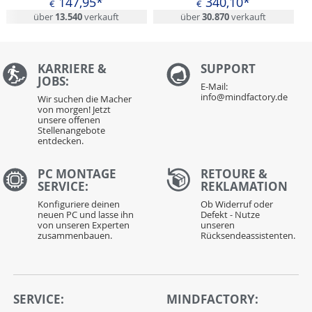
147,95*
340,10*
€
€
über
13.540
verkauft
über
30.870
verkauft
KARRIERE &
S
UPPORT
JOBS:
E-Mail:
info@mindfactory.de
Wir suchen die Macher
von morgen! Jetzt
unsere offenen
Stellenangebote
entdecken.
PC MONTAGE
RETOURE &
SERVICE:
REKLAMATION
Konfiguriere deinen
Ob Widerruf oder
neuen PC und lasse ihn
Defekt - Nutze
von unseren Experten
unseren
zusammenbauen.
Rücksendeassistenten.
SERVICE:
MINDFACTORY: