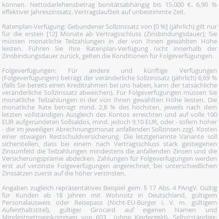
können. Nettodarlehensbetrag bonitätsabhängig bis 15.000 €. 6,90 %
effektiver Jahreszinssatz. Vertragslaufzeit auf unbestimmte Zeit.
Ratenplan-Verfügung: Gebundener Sollzinssatz von [0 %] (jährlich) gilt nur
für die ersten [12] Monate ab Vertragsschluss (Zinsbindungsdauer); Sie
müssen monatliche Teilzahlungen in der von Ihnen gewählten Höhe
leisten. Führen Sie Ihre Ratenplan-Verfügung nicht innerhalb der
Zinsbindungsdauer zurück, gelten die Konditionen für Folgeverfügungen.
Folgeverfügungen: Für andere und künftige Verfügungen
(Folgeverfügungen) beträgt der veränderliche Sollzinssatz (jährlich) 6,69 %
(falls Sie bereits einen Kreditrahmen bei uns haben, kann der tatsächliche
veränderliche Sollzinssatz abweichen). Für Folgeverfügungen müssen Sie
monatliche Teilzahlungen in der von Ihnen gewählten Höhe leisten. Die
monatliche Rate beträgt mind. 2,8 % des höchsten, jeweils nach dem
letzten vollständigen Ausgleich des Kontos erreichten und auf volle 100
EUR aufgerundeten Sollsaldos, mind. jedoch 9,10 EUR, oder - sofern höher
- die im jeweiligen Abrechnungsmonat anfallenden Sollzinsen zzgl. Kosten
einer etwaigen Restschuldversicherung. Die letztgenannte Variante soll
sicherstellen, dass bei einem nach Vertragsschluss stark gestiegenen
Zinsumfeld die Teilzahlungen mindestens die anfallenden Zinsen und die
Versicherungsprämie abdecken. Zahlungen für Folgeverfügungen werden
erst auf verzinste Folgeverfügungen angerechnet, bei unterschiedlichen
Zinssätzen zuerst auf die höher verzinsten.
Angaben zugleich repräsentatives Beispiel gem. § 17 Abs. 4 PAngV. Gültig
für Kunden ab 18 Jahren mit Wohnsitz in Deutschland, gültigem
Personalausweis oder Reisepass (Nicht-EU-Bürger i. V. m. gültigem
Aufenthaltstitel), gültiger Girocard auf eigenen Namen und
Mindestnettoeinkommen von 603  (ohne Kindergeld). Selbstständige: