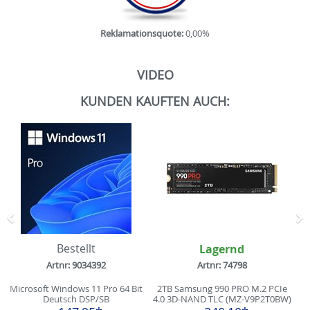
Reklamationsquote:
0,00%
VIDEO
KUNDEN KAUFTEN AUCH:
Zurück
N
Bestellt
Lagernd
Artnr: 9034392
Artnr: 74798
Microsoft Windows 11 Pro 64 Bit
2TB Samsung 990 PRO M.2 PCIe
Deutsch DSP/SB
4.0 3D-NAND TLC (MZ-V9P2T0BW)