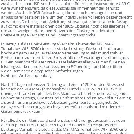
zusätzliches paar USB-Anschlüsse auf der Rückseite, insbesondere USB-C,
wäre wünschenswert, da diese Anschlüsse immer häufiger genutzt
werden. Auch die RGB-Beleuchtung könnte noch umfangreicher und
anpassbarer gestaltet sein, um den individuellen Vorlieben besser gerecht
zu werden. Die beiliegende Anleitung ist zwar gut, könnte aber in Bezug
auf komplexere Installationen oder BIOS-Updates noch detaillierter sein,
um auch weniger erfahrenen Nutzern den Einstieg zu erleichtern.
Preis-Leistungs-Verhältnis und Erwartungsansprüche
In Bezug auf das Preis-Leistungs-Verhältnis bietet das MSI MAG
Tomahawk WIFI B760 eine sehr starke Leistung. Die Kombination aus
hochwertigem Design, exzellenter Verarbeitungsqualität und stabiler
Performance zu einem fairen Preis erfüllt die Erwartungen voll und ganz.
Für ein Mainboard dieser Preisklasse liefert es alles, was man für einen
leistungsstarken und zukunftssicheren PC benötigt, und übertrifft in
vielen Bereichen die typischen Anforderungen.
Fazit und Weiterempfehlung
Nach 12 Tagen intensiver Nutzung und einem 120-Stunden-Stresstest
kann ich das MSI MAG Tomahawk WIFI Intel B760 So.1700 DDR5 ATX
uneingeschränkt empfehlen. Das Mainboard bietet eine hervorragende
Balance aus Design, Qualität und Performance und ist sowohl für Gaming
als auch für anspruchsvolle Arbeitsaufgaben bestens geeignet. Die
wenigen Verbesserungsvorschläge betreffen Details und mindern den
Gesamteindruck kaum.
Für alle, die ein Mainboard suchen, das nicht nur gut aussieht, sondern
auch in puncto Leistung überzeugt und dabei noch ein gutes Preis-
Leistungs-Verhältnis bietet, ist das MSI MAG Tomahawk WIFI B760 eine
sehr gute Wahl. Es erfüllt die hohen Erwartungen, die ich an ein Produkt