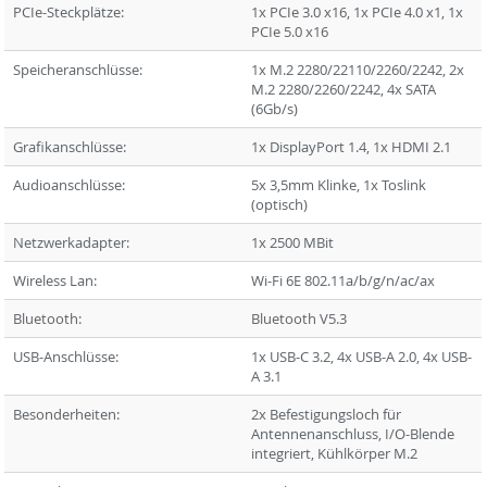
PCIe-Steckplätze:
1x PCIe 3.0 x16, 1x PCIe 4.0 x1, 1x
PCIe 5.0 x16
Speicheranschlüsse:
1x M.2 2280/22110/2260/2242, 2x
M.2 2280/2260/2242, 4x SATA
(6Gb/s)
Grafikanschlüsse:
1x DisplayPort 1.4, 1x HDMI 2.1
Audioanschlüsse:
5x 3,5mm Klinke, 1x Toslink
(optisch)
Netzwerkadapter:
1x 2500 MBit
Wireless Lan:
Wi-Fi 6E 802.11a/b/g/n/ac/ax
Bluetooth:
Bluetooth V5.3
USB-Anschlüsse:
1x USB-C 3.2, 4x USB-A 2.0, 4x USB-
A 3.1
Besonderheiten:
2x Befestigungsloch für
Antennenanschluss, I/O-Blende
integriert, Kühlkörper M.2