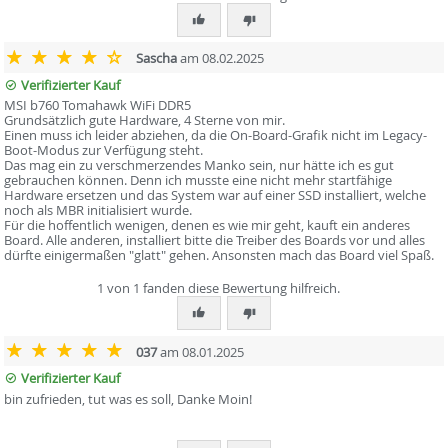
Sascha
am 08.02.2025
Verifizierter Kauf
MSI b760 Tomahawk WiFi DDR5
Grundsätzlich gute Hardware, 4 Sterne von mir.
Einen muss ich leider abziehen, da die On-Board-Grafik nicht im Legacy-
Boot-Modus zur Verfügung steht.
Das mag ein zu verschmerzendes Manko sein, nur hätte ich es gut
gebrauchen können. Denn ich musste eine nicht mehr startfähige
Hardware ersetzen und das System war auf einer SSD installiert, welche
noch als MBR initialisiert wurde.
Für die hoffentlich wenigen, denen es wie mir geht, kauft ein anderes
Board. Alle anderen, installiert bitte die Treiber des Boards vor und alles
dürfte einigermaßen "glatt" gehen. Ansonsten mach das Board viel Spaß.
1 von 1 fanden diese Bewertung hilfreich.
037
am 08.01.2025
Verifizierter Kauf
bin zufrieden, tut was es soll, Danke Moin!