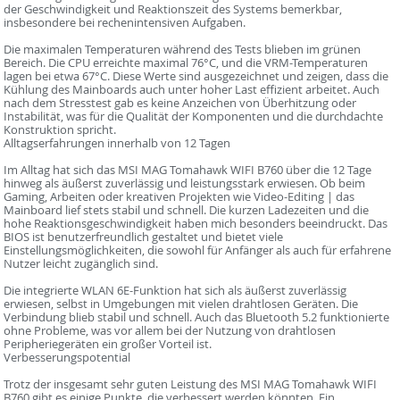
der Geschwindigkeit und Reaktionszeit des Systems bemerkbar,
insbesondere bei rechenintensiven Aufgaben.
Die maximalen Temperaturen während des Tests blieben im grünen
Bereich. Die CPU erreichte maximal 76°C, und die VRM-Temperaturen
lagen bei etwa 67°C. Diese Werte sind ausgezeichnet und zeigen, dass die
Kühlung des Mainboards auch unter hoher Last effizient arbeitet. Auch
nach dem Stresstest gab es keine Anzeichen von Überhitzung oder
Instabilität, was für die Qualität der Komponenten und die durchdachte
Konstruktion spricht.
Alltagserfahrungen innerhalb von 12 Tagen
Im Alltag hat sich das MSI MAG Tomahawk WIFI B760 über die 12 Tage
hinweg als äußerst zuverlässig und leistungsstark erwiesen. Ob beim
Gaming, Arbeiten oder kreativen Projekten wie Video-Editing | das
Mainboard lief stets stabil und schnell. Die kurzen Ladezeiten und die
hohe Reaktionsgeschwindigkeit haben mich besonders beeindruckt. Das
BIOS ist benutzerfreundlich gestaltet und bietet viele
Einstellungsmöglichkeiten, die sowohl für Anfänger als auch für erfahrene
Nutzer leicht zugänglich sind.
Die integrierte WLAN 6E-Funktion hat sich als äußerst zuverlässig
erwiesen, selbst in Umgebungen mit vielen drahtlosen Geräten. Die
Verbindung blieb stabil und schnell. Auch das Bluetooth 5.2 funktionierte
ohne Probleme, was vor allem bei der Nutzung von drahtlosen
Peripheriegeräten ein großer Vorteil ist.
Verbesserungspotential
Trotz der insgesamt sehr guten Leistung des MSI MAG Tomahawk WIFI
B760 gibt es einige Punkte, die verbessert werden könnten. Ein