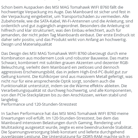
Schon beim Auspacken des MSI MAG Tomahawk WIFI B760 fällt die
hochwertige Verpackung ins Auge. Das Mainboard ist sicher und fest in
der Verpackung eingebettet, um Transportschäden zu vermeiden. Alle
Zubehörteile, wie die SATA-Kabel, Wi-Fi-Antennen und die Anleitung, sind
ordentlich und gut zugänglich angeordnet. Besonders die Anleitung ist
hilfreich und klar strukturiert, was den Einbau erleichtert, auch für
jemanden, der nicht jeden Tag Mainboards einbaut. Der erste Eindruck ist
daher sehr positiv, und das Produkt wirkt von Anfang an hochwertig.
Design und Materialqualität
Das Design des MSI MAG Tomahawk WIFI B760 überzeugt durch eine
Kombination aus modernem Look und robuster Bauweise. Das matte
Schwarz, kombiniert mit subtilen grauen Akzenten und dezenter RGB-
Beleuchtung, verleiht dem Mainboard ein zeitloses und dennoch
aggressives Erscheinungsbild, das in jedem High-End-PC-Build gut zur
Geltung kommt. Die Kühlkörper sind aus massivem Metall gefertigt, was
nicht nur für eine ansprechende Optik sorgt, sondern auch die
Funktionalität unterstützt, indem sie die Wärme effektiv ableiten. Die
Verarbeitungsqualität ist durchweg hochwertig, und alle Komponenten,
von den PCIe-Steckplätzen bis zu den Anschlüssen, wirken stabil und
langlebig.
Performance und 120-Stunden-Stresstest
In Sachen Performance hat das MSI MAG Tomahawk WIFI B760 meine
Erwartungen voll erfüllt. Im 120-Stunden-Stresstest, bei dem das
Mainboard intensiven Belastungen durch Gaming, Rendering und
Multitasking ausgesetzt wurde, zeigte es eine beeindruckende Stabilität.
Die Spannungsversorgung blieb konstant und lieferte durchgehend
zuverlässige Leistung. Die Unterstützung für DDR5-RAM machte sich in