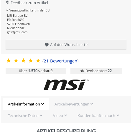
Feedback zum Artikel
Verantwortlichkeit in der EU:
MSI Europe BV.
ER Son 5692
5706 Eindhoven
Niederlande
gpsr@msi.com
Auf den Wunschzettel
(
21
Bewertungen
)
über
1.570
verkauft
Beobachter:
22
Artikelinformation
Artikelbewertungen
Technische Daten
Video
Kunden kauften auch
ARTIKELBESCHREIBUNG