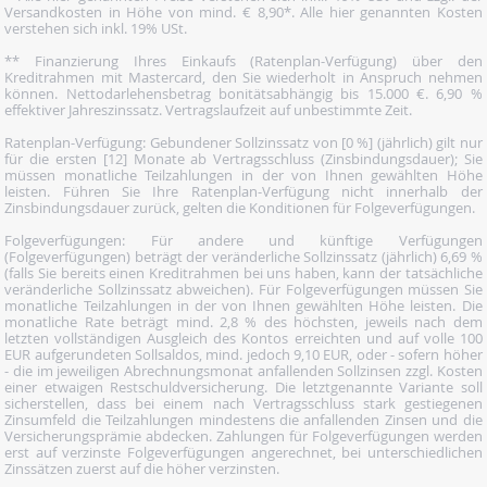
Versandkosten in Höhe von mind. € 8,90*. Alle hier genannten Kosten
verstehen sich inkl. 19% USt.
** Finanzierung Ihres Einkaufs (Ratenplan-Verfügung) über den
Kreditrahmen mit Mastercard, den Sie wiederholt in Anspruch nehmen
können. Nettodarlehensbetrag bonitätsabhängig bis 15.000 €. 6,90 %
effektiver Jahreszinssatz. Vertragslaufzeit auf unbestimmte Zeit.
Ratenplan-Verfügung: Gebundener Sollzinssatz von [0 %] (jährlich) gilt nur
für die ersten [12] Monate ab Vertragsschluss (Zinsbindungsdauer); Sie
müssen monatliche Teilzahlungen in der von Ihnen gewählten Höhe
leisten. Führen Sie Ihre Ratenplan-Verfügung nicht innerhalb der
Zinsbindungsdauer zurück, gelten die Konditionen für Folgeverfügungen.
Folgeverfügungen: Für andere und künftige Verfügungen
(Folgeverfügungen) beträgt der veränderliche Sollzinssatz (jährlich) 6,69 %
(falls Sie bereits einen Kreditrahmen bei uns haben, kann der tatsächliche
veränderliche Sollzinssatz abweichen). Für Folgeverfügungen müssen Sie
monatliche Teilzahlungen in der von Ihnen gewählten Höhe leisten. Die
monatliche Rate beträgt mind. 2,8 % des höchsten, jeweils nach dem
letzten vollständigen Ausgleich des Kontos erreichten und auf volle 100
EUR aufgerundeten Sollsaldos, mind. jedoch 9,10 EUR, oder - sofern höher
- die im jeweiligen Abrechnungsmonat anfallenden Sollzinsen zzgl. Kosten
einer etwaigen Restschuldversicherung. Die letztgenannte Variante soll
sicherstellen, dass bei einem nach Vertragsschluss stark gestiegenen
Zinsumfeld die Teilzahlungen mindestens die anfallenden Zinsen und die
Versicherungsprämie abdecken. Zahlungen für Folgeverfügungen werden
erst auf verzinste Folgeverfügungen angerechnet, bei unterschiedlichen
Zinssätzen zuerst auf die höher verzinsten.