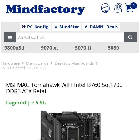
0
PC-Konfig
MindStar
DAMN!-Deals
9800x3d
9070 xt
5070 ti
5080
Hardware
Mainboards
Desktop Mainboards
INTEL Sockel 1700 DDR5
MSI MAG Tomahawk WIFI Intel B760 So.1700
DDR5 ATX Retail
Lagernd | > 5 St.
Zurück
Nä