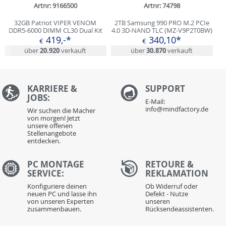
Artnr: 9166500
Artnr: 74798
32GB Patriot VIPER VENOM
2TB Samsung 990 PRO M.2 PCIe
DDR5-6000 DIMM CL30 Dual Kit
4.0 3D-NAND TLC (MZ-V9P2T0BW)
419,-*
340,10*
€
€
über
20.920
verkauft
über
30.870
verkauft
KARRIERE &
S
UPPORT
JOBS:
E-Mail:
info@mindfactory.de
Wir suchen die Macher
von morgen! Jetzt
unsere offenen
Stellenangebote
entdecken.
PC MONTAGE
RETOURE &
SERVICE:
REKLAMATION
Konfiguriere deinen
Ob Widerruf oder
neuen PC und lasse ihn
Defekt - Nutze
von unseren Experten
unseren
zusammenbauen.
Rücksendeassistenten.