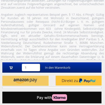
Versicherungsprämie abdecken. Zahlungen für Folgeverfügungen werden
erst auf verzinste Folgeverfügungen angerechnet, bei unterschiedlichen
Zinssätzen zuerst auf die höher verzinsten.
Angaben zugleich repräsentatives Beispiel gem. § 17 Abs. 4 PAngV. Gültig
für Kunden ab 18 Jahren mit Wohnsitz in Deutschland, gültigem
Personalausweis oder Reisepass (Nicht-EU-Bürger i. V. m. gültigem
Aufenthaltstitel), gültiger Girocard auf eigenen Namen und
Mindestnettoeinkommen von 603  (ohne Kindergeld). Selbstständige:
Finanzierung nur für private Zwecke, mind. 24 Monate Selbstständigkeit.
Ggfs. wird ein aktueller Gehalts-/Einkommensnachweis benötigt.
Vermittlung erfolgt ausschließlich für den Kreditgeber BNP Paribas S. A.
Niederlassung Deutschland, Rüdesheimer Straße 1, 80686 München.
Widerrufsrecht: Der Darlehensnehmer kann seine Vertragserklärung
innerhalb von 14 Tagen ohne Angabe von Gründen widerrufen. Zur
Wahrung der Widerrufsfrist genügt die rechtzeitige Absendung des
Widerrufs, wenn die Erklärung auf einem dauerhaften Datenträger (z. B.
Brief, Telefax, E-Mail) erfolgt. Der Widerruf ist zu richten an: BNP Paribas
S.A. Niederlassung Deutschland, Wuhanstraße 5, 47051 Duisburg (Fax: 02
03/34 69 54-09; Tel.: 02 03/34 69 54-02; E- Mail:
In den Warenkorb
widerruf@consorsfinanz.de).
Nutze unser Midnight-Shopping und bestelle versandkostenfrei.
Direkt zu
Genauere Infos findest du
hier
.
© 2026 by heise mindfactory gmbh