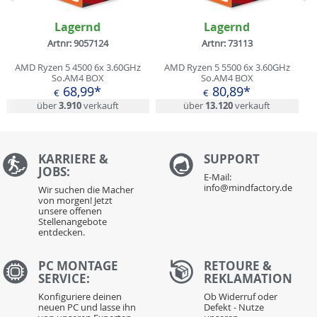
Zurück
N
Lagernd
Lagernd
Artnr: 9057124
Artnr: 73113
AMD Ryzen 5 4500 6x 3.60GHz
AMD Ryzen 5 5500 6x 3.60GHz
So.AM4 BOX
So.AM4 BOX
68,99*
80,89*
€
€
über
3.910
verkauft
über
13.120
verkauft
KARRIERE &
S
UPPORT
JOBS:
E-Mail:
info@mindfactory.de
Wir suchen die Macher
von morgen! Jetzt
unsere offenen
Stellenangebote
entdecken.
PC MONTAGE
RETOURE &
SERVICE:
REKLAMATION
Konfiguriere deinen
Ob Widerruf oder
neuen PC und lasse ihn
Defekt - Nutze