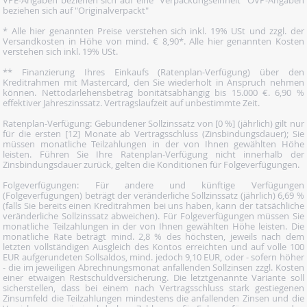
VPE-Angaben beziehen sich auf eine "Verpackungseinheit" OVP-Angaben
beziehen sich auf "Originalverpackt"
* Alle hier genannten Preise verstehen sich inkl. 19% USt und zzgl. der
Versandkosten in Höhe von mind. € 8,90*. Alle hier genannten Kosten
verstehen sich inkl. 19% USt.
** Finanzierung Ihres Einkaufs (Ratenplan-Verfügung) über den
Kreditrahmen mit Mastercard, den Sie wiederholt in Anspruch nehmen
können. Nettodarlehensbetrag bonitätsabhängig bis 15.000 €. 6,90 %
effektiver Jahreszinssatz. Vertragslaufzeit auf unbestimmte Zeit.
Ratenplan-Verfügung: Gebundener Sollzinssatz von [0 %] (jährlich) gilt nur
für die ersten [12] Monate ab Vertragsschluss (Zinsbindungsdauer); Sie
müssen monatliche Teilzahlungen in der von Ihnen gewählten Höhe
leisten. Führen Sie Ihre Ratenplan-Verfügung nicht innerhalb der
Zinsbindungsdauer zurück, gelten die Konditionen für Folgeverfügungen.
Folgeverfügungen: Für andere und künftige Verfügungen
(Folgeverfügungen) beträgt der veränderliche Sollzinssatz (jährlich) 6,69 %
(falls Sie bereits einen Kreditrahmen bei uns haben, kann der tatsächliche
veränderliche Sollzinssatz abweichen). Für Folgeverfügungen müssen Sie
monatliche Teilzahlungen in der von Ihnen gewählten Höhe leisten. Die
monatliche Rate beträgt mind. 2,8 % des höchsten, jeweils nach dem
letzten vollständigen Ausgleich des Kontos erreichten und auf volle 100
EUR aufgerundeten Sollsaldos, mind. jedoch 9,10 EUR, oder - sofern höher
- die im jeweiligen Abrechnungsmonat anfallenden Sollzinsen zzgl. Kosten
einer etwaigen Restschuldversicherung. Die letztgenannte Variante soll
sicherstellen, dass bei einem nach Vertragsschluss stark gestiegenen
Zinsumfeld die Teilzahlungen mindestens die anfallenden Zinsen und die