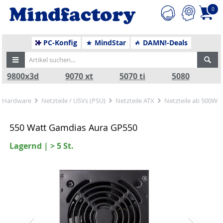
0
PC-Konfig
MindStar
DAMN!-Deals
9800x3d
9070 xt
5070 ti
5080
Hardware
Netzteile / USVs (PSU)
Netzteile ATX
Netzteile ab 500W
550 Watt Gamdias Aura GP550
Lagernd | > 5 St.
Zurück
Nä