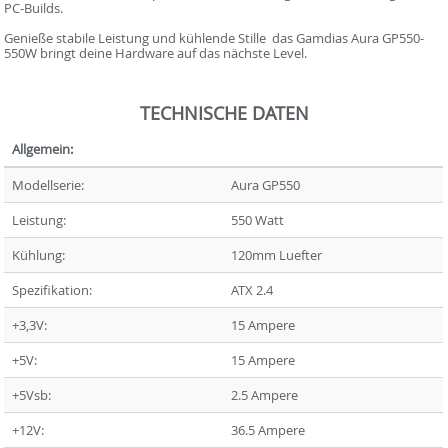
PC-Builds.
Genieße stabile Leistung und kühlende Stille  das Gamdias Aura GP550-
550W bringt deine Hardware auf das nächste Level.
TECHNISCHE DATEN
Allgemein:
Modellserie:
Aura GP550
Leistung:
550 Watt
Kühlung:
120mm Luefter
Spezifikation:
ATX 2.4
+3,3V:
15 Ampere
+5V:
15 Ampere
+5Vsb:
2.5 Ampere
+12V:
36.5 Ampere