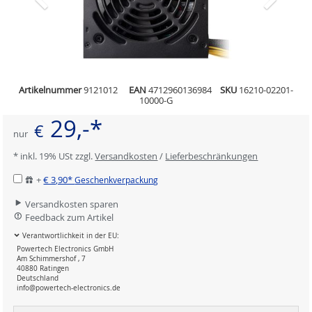
Artikelnummer
9121012
EAN
4712960136984
SKU
16210-02201-
10000-G
29,-*
€
nur
* inkl. 19% USt zzgl.
Versandkosten
/
Lieferbeschränkungen
+
€ 3,90*
Geschenkverpackung
Versandkosten sparen
Feedback zum Artikel
Verantwortlichkeit in der EU:
Powertech Electronics GmbH
Am Schimmershof , 7
40880 Ratingen
Deutschland
info@powertech-electronics.de