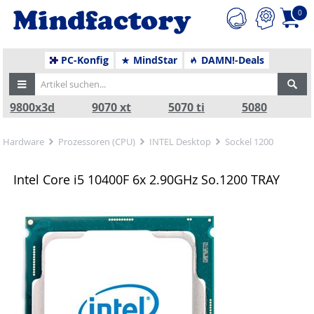
0
PC-Konfig
MindStar
DAMN!-Deals
9800x3d
9070 xt
5070 ti
5080
Hardware
Prozessoren (CPU)
INTEL Desktop
Sockel 1200
Intel Core i5 10400F 6x 2.90GHz So.1200 TRAY