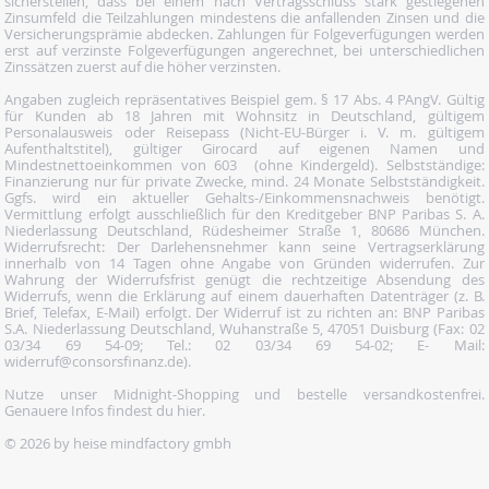
sicherstellen, dass bei einem nach Vertragsschluss stark gestiegenen
Zinsumfeld die Teilzahlungen mindestens die anfallenden Zinsen und die
Versicherungsprämie abdecken. Zahlungen für Folgeverfügungen werden
erst auf verzinste Folgeverfügungen angerechnet, bei unterschiedlichen
Zinssätzen zuerst auf die höher verzinsten.
Angaben zugleich repräsentatives Beispiel gem. § 17 Abs. 4 PAngV. Gültig
für Kunden ab 18 Jahren mit Wohnsitz in Deutschland, gültigem
Personalausweis oder Reisepass (Nicht-EU-Bürger i. V. m. gültigem
Aufenthaltstitel), gültiger Girocard auf eigenen Namen und
Mindestnettoeinkommen von 603  (ohne Kindergeld). Selbstständige:
Finanzierung nur für private Zwecke, mind. 24 Monate Selbstständigkeit.
Ggfs. wird ein aktueller Gehalts-/Einkommensnachweis benötigt.
Vermittlung erfolgt ausschließlich für den Kreditgeber BNP Paribas S. A.
Niederlassung Deutschland, Rüdesheimer Straße 1, 80686 München.
Widerrufsrecht: Der Darlehensnehmer kann seine Vertragserklärung
innerhalb von 14 Tagen ohne Angabe von Gründen widerrufen. Zur
Wahrung der Widerrufsfrist genügt die rechtzeitige Absendung des
Widerrufs, wenn die Erklärung auf einem dauerhaften Datenträger (z. B.
Brief, Telefax, E-Mail) erfolgt. Der Widerruf ist zu richten an: BNP Paribas
S.A. Niederlassung Deutschland, Wuhanstraße 5, 47051 Duisburg (Fax: 02
03/34 69 54-09; Tel.: 02 03/34 69 54-02; E- Mail:
widerruf@consorsfinanz.de).
Nutze unser Midnight-Shopping und bestelle versandkostenfrei.
Genauere Infos findest du
hier
.
© 2026 by heise mindfactory gmbh