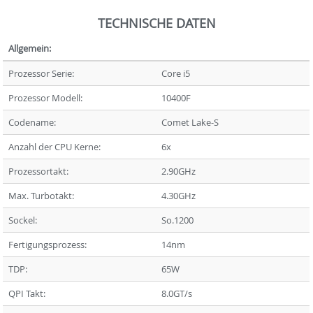
TECHNISCHE DATEN
Allgemein:
Prozessor Serie:
Core i5
Prozessor Modell:
10400F
Codename:
Comet Lake-S
Anzahl der CPU Kerne:
6x
Prozessortakt:
2.90GHz
Max. Turbotakt:
4.30GHz
Sockel:
So.1200
Fertigungsprozess:
14nm
TDP:
65W
QPI Takt:
8.0GT/s