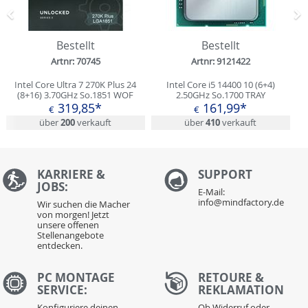
Zurück
N
Bestellt
Bestellt
Artnr: 70745
Artnr: 9121422
Intel Core Ultra 7 270K Plus 24
Intel Core i5 14400 10 (6+4)
(8+16) 3.70GHz So.1851 WOF
2.50GHz So.1700 TRAY
319,85*
161,99*
€
€
über
200
verkauft
über
410
verkauft
KARRIERE &
S
UPPORT
JOBS:
E-Mail:
info@mindfactory.de
Wir suchen die Macher
von morgen! Jetzt
unsere offenen
Stellenangebote
entdecken.
PC MONTAGE
RETOURE &
SERVICE:
REKLAMATION
Konfiguriere deinen
Ob Widerruf oder