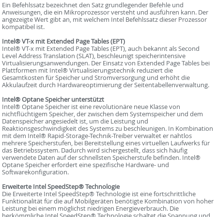
Ein Befehlssatz bezeichnet den Satz grundlegender Befehle und
Anweisungen, die ein Mikroprozessor versteht und ausführen kann. Der
angezeigte Wert gibt an, mit welchem Intel Befehlssatz dieser Prozessor
kompatibel ist.
Intel® VT-x mit Extended Page Tables (EPT)
Intel® VT-x mit Extended Page Tables (EPT), auch bekannt als Second
Level Address Translation (SLAT), beschleunigt speicherintensive
Virtualisierungsanwendungen. Der Einsatz von Extended Page Tables bei
Plattformen mit Intel® Virtualisierungstechnik reduziert die
Gesamtkosten für Speicher und Stromversorgung und erhöht die
Akkulaufzeit durch Hardwareoptimierung der Seitentabellenverwaltung.
Intel® Optane Speicher unterstützt
Intel® Optane Speicher ist eine revolutionäre neue Klasse von
nichtflüchtigem Speicher, der zwischen dem Systemspeicher und dem
Datenspeicher angesiedelt ist, um die Leistung und
Reaktionsgeschwindigkeit des Systems zu beschleunigen. In Kombination
mit dem Intel® Rapid-Storage-Technik-Treiber verwaltet er nahtlos
mehrere Speicherstufen, bei Bereitstellung eines virtuellen Laufwerks für
das Betriebssystem. Dadurch wird sichergestellt, dass sich häufig
verwendete Daten auf der schnellsten Speicherstufe befinden. Intel®
Optane Speicher erfordert eine spezifische Hardware- und
Softwarekonfiguration.
Erweiterte Intel SpeedStep® Technologie
Die Erweiterte Intel SpeedStep® Technologie ist eine fortschrittliche
Funktionalität für die auf Mobilgeräten benötigte Kombination von hoher
Leistung bei einem möglichst niedrigen Energieverbrauch. Die
herkömmliche Intel SpeedStep® Technologie schaltet die Spannung und