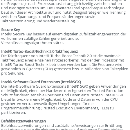
die Frequenz je nach Prozessorauslastung gleichzeitig zwischen hohen
und niedrigen Werten um. Die Erweiterte Intel SpeedStep® Technologie
baut auf dieser Architektur auf und nutzt Designstrategien wie Trennung
zwischen Spannungs- und Frequenzänderungen sowie
Taktpartitionierung und Wiederherstellung.
Secure Key
Intel® Secure Key basiert auf einem digitalen Zufallszahlengenerator, der
vollkommen zufällige Zahlen generiert und so
Verschlüsselungsalgorithmen stärkt.
Intel® Turbo-Boost-Technik 2.0 Taktfrequenz
Die Taktfrequenz von Intel® Turbo-Boost-Technik 2.0 ist die maximale
Taktfrequenz eines einzelnen Prozessorkerns, mit der der Prozessor mit
Intel® Turbo-Boost-Technik betrieben werden kann. Die Frequenz wird
gewöhnlich in Gigahertz (GHz) gemessen bzw. in Milliarden von Taktzyklen
pro Sekunde.
Intel® Software Guard Extensions (Intel®SGX)
Die Intel® Software Guard Extensions (Intel® SGX) geben Anwendungen
die Möglichkeit, einen per Hardware durchgesetzten Trusted-Execution-
Schutz für deren sensible Routinen und Daten einzurichten. Intel® SGX
bietet Entwicklern eine Möglichkeit, Code und Daten in von der CPU
gesicherten vertrauenswürdigen Umgebungen für die
Programmausführung (Trusted Execution Environments, TEEs) zu
partitionieren.
Befehlssatzerweiterungen
Befehlssatzerweiterungen sind zusätzliche Anweisungen zur Erhöhung
der Leistung, wenn die gleichen Vorgänge auf mehreren Datenobjekten