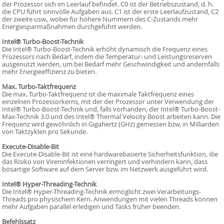
der Prozessor sich im Leerlauf befindet. C0 ist der Betriebszustand, d. h.
die CPU führt sinnvolle Aufgaben aus. C1 ist der erste Leerlaufzustand, C2
der zweite usw., wobei für höhere Nummern des C-Zustands mehr
Energiesparmaßnahmen durchgeführt werden.
Intel® Turbo-Boost-Technik
Die Intel® Turbo-Boost-Technik erhöht dynamisch die Frequenz eines
Prozessors nach Bedarf, indem die Temperatur- und Leistungsreserven
ausgenutzt werden, um bei Bedarf mehr Geschwindigkeit und andernfalls
mehr Energieeffizienz zu bieten.
Max. Turbo-Taktfrequenz
Die max. Turbo-Taktfrequenz ist die maximale Taktfrequenz eines
einzelnen Prozessorkerns, mit der der Prozessor unter Verwendung der
Intel® Turbo-Boost-Technik und, falls vorhanden, der Intel® Turbo-Boost-
Max-Technik 3.0 und des Intel® Thermal Velocity Boost arbeiten kann. Die
Frequenz wird gewöhnlich in Gigahertz (GHz) gemessen bzw. in Milliarden
von Taktzyklen pro Sekunde.
Execute-Disable-Bit
Die Execute-Disable-Bit ist eine hardwarebasierte Sicherheitsfunktion, die
das Risiko von Vireninfektionen verringert und verhindern kann, dass
bösartige Software auf dem Server bzw. im Netzwerk ausgeführt wird.
Intel® Hyper-Threading-Technik
Die Intel® Hyper-Threading-Technik ermöglicht zwei Verarbeitungs-
Threads pro physischem Kern. Anwendungen mit vielen Threads können
mehr Aufgaben parallel erledigen und Tasks früher beenden.
Befehlssatz