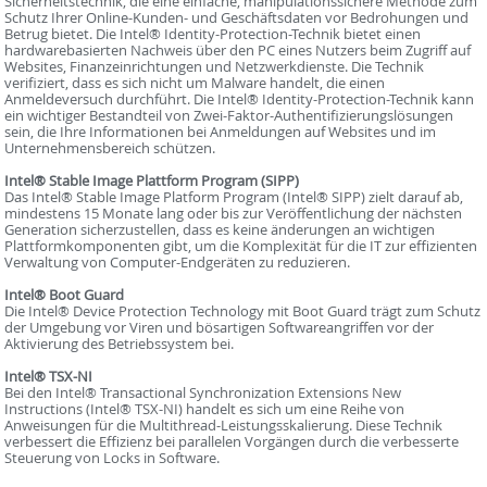
Sicherheitstechnik, die eine einfache, manipulationssichere Methode zum
Schutz Ihrer Online-Kunden- und Geschäftsdaten vor Bedrohungen und
Betrug bietet. Die Intel® Identity-Protection-Technik bietet einen
hardwarebasierten Nachweis über den PC eines Nutzers beim Zugriff auf
Websites, Finanzeinrichtungen und Netzwerkdienste. Die Technik
verifiziert, dass es sich nicht um Malware handelt, die einen
Anmeldeversuch durchführt. Die Intel® Identity-Protection-Technik kann
ein wichtiger Bestandteil von Zwei-Faktor-Authentifizierungslösungen
sein, die Ihre Informationen bei Anmeldungen auf Websites und im
Unternehmensbereich schützen.
Intel® Stable Image Plattform Program (SIPP)
Das Intel® Stable Image Platform Program (Intel® SIPP) zielt darauf ab,
mindestens 15 Monate lang oder bis zur Veröffentlichung der nächsten
Generation sicherzustellen, dass es keine änderungen an wichtigen
Plattformkomponenten gibt, um die Komplexität für die IT zur effizienten
Verwaltung von Computer-Endgeräten zu reduzieren.
Intel® Boot Guard
Die Intel® Device Protection Technology mit Boot Guard trägt zum Schutz
der Umgebung vor Viren und bösartigen Softwareangriffen vor der
Aktivierung des Betriebssystem bei.
Intel® TSX-NI
Bei den Intel® Transactional Synchronization Extensions New
Instructions (Intel® TSX-NI) handelt es sich um eine Reihe von
Anweisungen für die Multithread-Leistungsskalierung. Diese Technik
verbessert die Effizienz bei parallelen Vorgängen durch die verbesserte
Steuerung von Locks in Software.