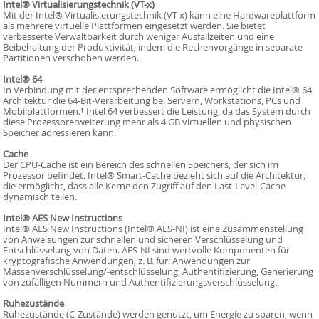
Intel® Virtualisierungstechnik (VT-x)
Mit der Intel® Virtualisierungstechnik (VT-x) kann eine Hardwareplattform
als mehrere virtuelle Plattformen eingesetzt werden. Sie bietet
verbesserte Verwaltbarkeit durch weniger Ausfallzeiten und eine
Beibehaltung der Produktivität, indem die Rechenvorgänge in separate
Partitionen verschoben werden.
Intel® 64
In Verbindung mit der entsprechenden Software ermöglicht die Intel® 64
Architektur die 64-Bit-Verarbeitung bei Servern, Workstations, PCs und
Mobilplattformen.¹ Intel 64 verbessert die Leistung, da das System durch
diese Prozessorerweiterung mehr als 4 GB virtuellen und physischen
Speicher adressieren kann.
Cache
Der CPU-Cache ist ein Bereich des schnellen Speichers, der sich im
Prozessor befindet. Intel® Smart-Cache bezieht sich auf die Architektur,
die ermöglicht, dass alle Kerne den Zugriff auf den Last-Level-Cache
dynamisch teilen.
Intel® AES New Instructions
Intel® AES New Instructions (Intel® AES-NI) ist eine Zusammenstellung
von Anweisungen zur schnellen und sicheren Verschlüsselung und
Entschlüsselung von Daten. AES-NI sind wertvolle Komponenten für
kryptografische Anwendungen, z. B. für: Anwendungen zur
Massenverschlüsselung/-entschlüsselung, Authentifizierung, Generierung
von zufälligen Nummern und Authentifizierungsverschlüsselung.
Ruhezustände
Ruhezustände (C-Zustände) werden genutzt, um Energie zu sparen, wenn