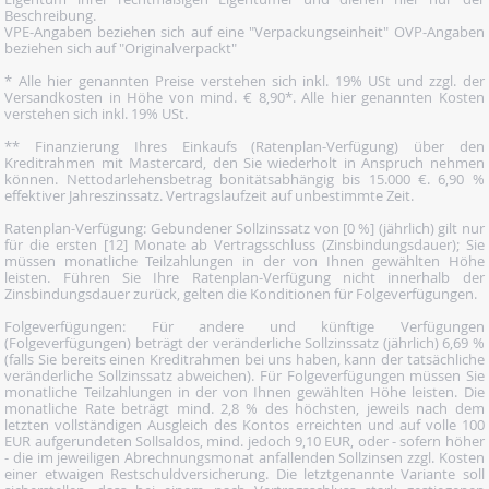
Beschreibung.
VPE-Angaben beziehen sich auf eine "Verpackungseinheit" OVP-Angaben
beziehen sich auf "Originalverpackt"
* Alle hier genannten Preise verstehen sich inkl. 19% USt und zzgl. der
Versandkosten in Höhe von mind. € 8,90*. Alle hier genannten Kosten
verstehen sich inkl. 19% USt.
** Finanzierung Ihres Einkaufs (Ratenplan-Verfügung) über den
Kreditrahmen mit Mastercard, den Sie wiederholt in Anspruch nehmen
können. Nettodarlehensbetrag bonitätsabhängig bis 15.000 €. 6,90 %
effektiver Jahreszinssatz. Vertragslaufzeit auf unbestimmte Zeit.
Ratenplan-Verfügung: Gebundener Sollzinssatz von [0 %] (jährlich) gilt nur
für die ersten [12] Monate ab Vertragsschluss (Zinsbindungsdauer); Sie
müssen monatliche Teilzahlungen in der von Ihnen gewählten Höhe
leisten. Führen Sie Ihre Ratenplan-Verfügung nicht innerhalb der
Zinsbindungsdauer zurück, gelten die Konditionen für Folgeverfügungen.
Folgeverfügungen: Für andere und künftige Verfügungen
(Folgeverfügungen) beträgt der veränderliche Sollzinssatz (jährlich) 6,69 %
(falls Sie bereits einen Kreditrahmen bei uns haben, kann der tatsächliche
veränderliche Sollzinssatz abweichen). Für Folgeverfügungen müssen Sie
monatliche Teilzahlungen in der von Ihnen gewählten Höhe leisten. Die
monatliche Rate beträgt mind. 2,8 % des höchsten, jeweils nach dem
letzten vollständigen Ausgleich des Kontos erreichten und auf volle 100
EUR aufgerundeten Sollsaldos, mind. jedoch 9,10 EUR, oder - sofern höher
- die im jeweiligen Abrechnungsmonat anfallenden Sollzinsen zzgl. Kosten
einer etwaigen Restschuldversicherung. Die letztgenannte Variante soll