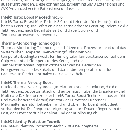
ausgeführt werden. Diese können SSE (Streaming SIMD Extensions) und
AVX (Advanced Vector Extensions) umfassen.
Intel® Turbo Boost Max-Technik 3.0
Intel® Turbo Boost Max-Technik 3.0 identifiziert den/die Kern(e) mit der
besten Leistung und liefert an diese Kerne erhöhte Leistung, indem sie die
Taktfrequenz nach Bedarf steigert und dabei Strom- und
Temperaturreserven verwendet.
Thermal-Monitoring-Technologien
Thermal-Monitoring-Technologien schützen das Prozessorpaket und das
System über Temperaturverwaltungsfunktionen vor
temperaturbedingten Ausfällen. Ein digitaler Temperatursensor auf dem
Chip erkennt die Temperatur des Kerns, und die
Temperaturverwaltungsfunktionen senken bei Bedarf den
Energieverbrauch des Pakets und damit die Temperatur, um die
Grenzwerte für den normalen Betrieb einzuhalten.
Intel® Thermal Velocity Boost
Intel® Thermal Velocity Boost (Intel® TVB) ist eine Funktion, die die
Taktfrequenz opportunistisch und automatisch über die Einzelkern- und
Multicore-Taktfrequenzen der Intel® Turbo-Boost-Technik hinaus erhöht,
und zwar basierend darauf, wie stark der Prozessor unter der
Maximaltemperatur betrieben wird und ob ein Turboantriebbudget
vorhanden ist. Die Frequenzsteigerung und ihre Dauer hängen von der
Last, der Prozessorfunktionalität und der Kühllösung ab.
Intel® Identity-Protection-Technik
Die Intel® Identity-Protection-Technik ist eine integrierte