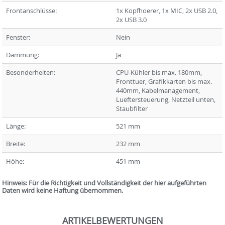
Frontanschlüsse:
1x Kopfhoerer, 1x MIC, 2x USB 2.0,
2x USB 3.0
Fenster:
Nein
Dämmung:
Ja
Besonderheiten:
CPU-Kühler bis max. 180mm,
Fronttuer, Grafikkarten bis max.
440mm, Kabelmanagement,
Lueftersteuerung, Netzteil unten,
Staubfilter
Länge:
521 mm
Breite:
232 mm
Höhe:
451 mm
Hinweis: Für die Richtigkeit und Vollständigkeit der hier aufgeführten
Daten wird keine Haftung übernommen.
ARTIKELBEWERTUNGEN