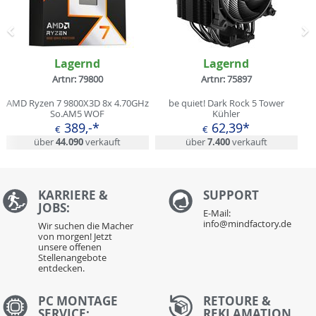
Zurück
N
Lagernd
Lagernd
Artnr: 79800
Artnr: 75897
AMD Ryzen 7 9800X3D 8x 4.70GHz
be quiet! Dark Rock 5 Tower
So.AM5 WOF
Kühler
389,-*
62,39*
€
€
über
44.090
verkauft
über
7.400
verkauft
KARRIERE &
S
UPPORT
JOBS:
E-Mail:
info@mindfactory.de
Wir suchen die Macher
von morgen! Jetzt
unsere offenen
Stellenangebote
entdecken.
PC MONTAGE
RETOURE &
SERVICE:
REKLAMATION