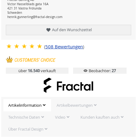
Victor Hasselblads gata 16A
421 31 Västra Frölunda
Schweden
henrik.gunnerling@fractal-design.com
Auf den Wunschzettel
(
508
Bewertungen
)
über
16.540
verkauft
Beobachter:
27
Artikelinformation
Artikelbewertungen
Technische Daten
Video
Kunden kauften auch
Über Fractal Design