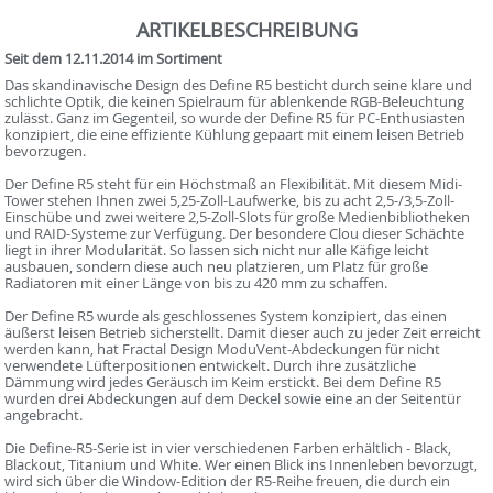
ARTIKELBESCHREIBUNG
Seit dem 12.11.2014 im Sortiment
Das skandinavische Design des Define R5 besticht durch seine klare und
schlichte Optik, die keinen Spielraum für ablenkende RGB-Beleuchtung
zulässt. Ganz im Gegenteil, so wurde der Define R5 für PC-Enthusiasten
konzipiert, die eine effiziente Kühlung gepaart mit einem leisen Betrieb
bevorzugen.
Der Define R5 steht für ein Höchstmaß an Flexibilität. Mit diesem Midi-
Tower stehen Ihnen zwei 5,25-Zoll-Laufwerke, bis zu acht 2,5-/3,5-Zoll-
Einschübe und zwei weitere 2,5-Zoll-Slots für große Medienbibliotheken
und RAID-Systeme zur Verfügung. Der besondere Clou dieser Schächte
liegt in ihrer Modularität. So lassen sich nicht nur alle Käfige leicht
ausbauen, sondern diese auch neu platzieren, um Platz für große
Radiatoren mit einer Länge von bis zu 420 mm zu schaffen.
Der Define R5 wurde als geschlossenes System konzipiert, das einen
äußerst leisen Betrieb sicherstellt. Damit dieser auch zu jeder Zeit erreicht
werden kann, hat Fractal Design ModuVent-Abdeckungen für nicht
verwendete Lüfterpositionen entwickelt. Durch ihre zusätzliche
Dämmung wird jedes Geräusch im Keim erstickt. Bei dem Define R5
wurden drei Abdeckungen auf dem Deckel sowie eine an der Seitentür
angebracht.
Die Define-R5-Serie ist in vier verschiedenen Farben erhältlich - Black,
Blackout, Titanium und White. Wer einen Blick ins Innenleben bevorzugt,
wird sich über die Window-Edition der R5-Reihe freuen, die durch ein