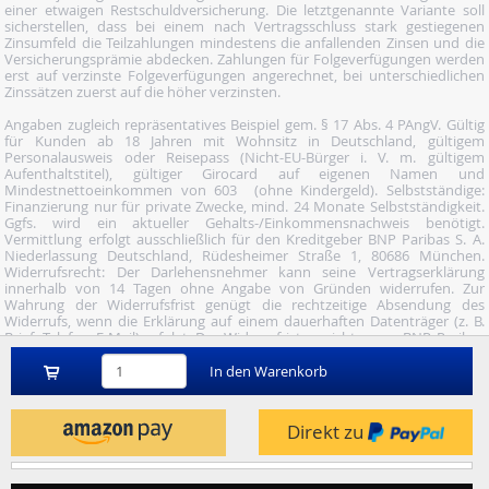
einer etwaigen Restschuldversicherung. Die letztgenannte Variante soll
sicherstellen, dass bei einem nach Vertragsschluss stark gestiegenen
Zinsumfeld die Teilzahlungen mindestens die anfallenden Zinsen und die
Versicherungsprämie abdecken. Zahlungen für Folgeverfügungen werden
erst auf verzinste Folgeverfügungen angerechnet, bei unterschiedlichen
Zinssätzen zuerst auf die höher verzinsten.
Angaben zugleich repräsentatives Beispiel gem. § 17 Abs. 4 PAngV. Gültig
für Kunden ab 18 Jahren mit Wohnsitz in Deutschland, gültigem
Personalausweis oder Reisepass (Nicht-EU-Bürger i. V. m. gültigem
Aufenthaltstitel), gültiger Girocard auf eigenen Namen und
Mindestnettoeinkommen von 603  (ohne Kindergeld). Selbstständige:
Finanzierung nur für private Zwecke, mind. 24 Monate Selbstständigkeit.
Ggfs. wird ein aktueller Gehalts-/Einkommensnachweis benötigt.
Vermittlung erfolgt ausschließlich für den Kreditgeber BNP Paribas S. A.
Niederlassung Deutschland, Rüdesheimer Straße 1, 80686 München.
Widerrufsrecht: Der Darlehensnehmer kann seine Vertragserklärung
innerhalb von 14 Tagen ohne Angabe von Gründen widerrufen. Zur
Wahrung der Widerrufsfrist genügt die rechtzeitige Absendung des
Widerrufs, wenn die Erklärung auf einem dauerhaften Datenträger (z. B.
Brief, Telefax, E-Mail) erfolgt. Der Widerruf ist zu richten an: BNP Paribas
S.A. Niederlassung Deutschland, Wuhanstraße 5, 47051 Duisburg (Fax: 02
03/34 69 54-09; Tel.: 02 03/34 69 54-02; E- Mail:
In den Warenkorb
widerruf@consorsfinanz.de).
Nutze unser Midnight-Shopping und bestelle versandkostenfrei.
Direkt zu
Genauere Infos findest du
hier
.
© 2026 by heise mindfactory gmbh