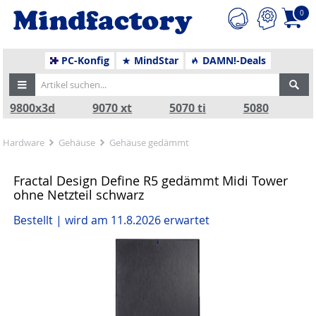
0
PC-Konfig
MindStar
DAMN!-Deals
9800x3d
9070 xt
5070 ti
5080
Hardware
Gehäuse
Gehäuse gedämmt
Fractal Design Define R5 gedämmt Midi Tower
ohne Netzteil schwarz
Bestellt | wird am 11.8.2026 erwartet
Zurück
Nä