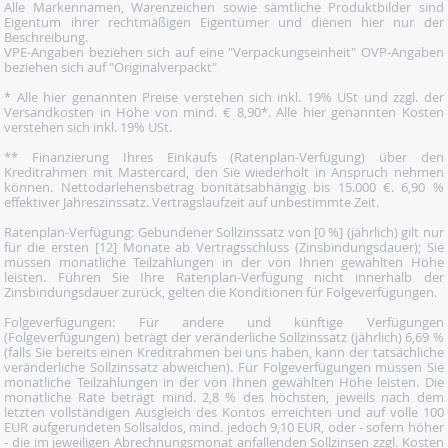
Alle Markennamen, Warenzeichen sowie sämtliche Produktbilder sind
Eigentum ihrer rechtmäßigen Eigentümer und dienen hier nur der
Beschreibung.
VPE-Angaben beziehen sich auf eine "Verpackungseinheit" OVP-Angaben
beziehen sich auf "Originalverpackt"
* Alle hier genannten Preise verstehen sich inkl. 19% USt und zzgl. der
Versandkosten in Höhe von mind. € 8,90*. Alle hier genannten Kosten
verstehen sich inkl. 19% USt.
** Finanzierung Ihres Einkaufs (Ratenplan-Verfügung) über den
Kreditrahmen mit Mastercard, den Sie wiederholt in Anspruch nehmen
können. Nettodarlehensbetrag bonitätsabhängig bis 15.000 €. 6,90 %
effektiver Jahreszinssatz. Vertragslaufzeit auf unbestimmte Zeit.
Ratenplan-Verfügung: Gebundener Sollzinssatz von [0 %] (jährlich) gilt nur
für die ersten [12] Monate ab Vertragsschluss (Zinsbindungsdauer); Sie
müssen monatliche Teilzahlungen in der von Ihnen gewählten Höhe
leisten. Führen Sie Ihre Ratenplan-Verfügung nicht innerhalb der
Zinsbindungsdauer zurück, gelten die Konditionen für Folgeverfügungen.
Folgeverfügungen: Für andere und künftige Verfügungen
(Folgeverfügungen) beträgt der veränderliche Sollzinssatz (jährlich) 6,69 %
(falls Sie bereits einen Kreditrahmen bei uns haben, kann der tatsächliche
veränderliche Sollzinssatz abweichen). Für Folgeverfügungen müssen Sie
monatliche Teilzahlungen in der von Ihnen gewählten Höhe leisten. Die
monatliche Rate beträgt mind. 2,8 % des höchsten, jeweils nach dem
letzten vollständigen Ausgleich des Kontos erreichten und auf volle 100
EUR aufgerundeten Sollsaldos, mind. jedoch 9,10 EUR, oder - sofern höher
- die im jeweiligen Abrechnungsmonat anfallenden Sollzinsen zzgl. Kosten