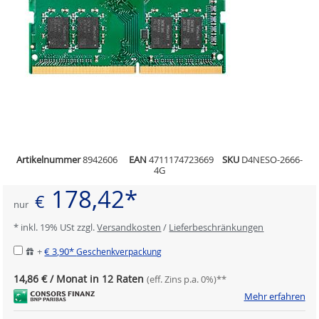
Artikelnummer
8942606
EAN
4711174723669
SKU
D4NESO-2666-
4G
178,42*
€
nur
* inkl. 19% USt zzgl.
Versandkosten
/
Lieferbeschränkungen
+
€ 3,90*
Geschenkverpackung
14,86 € / Monat in 12 Raten
(eff. Zins p.a. 0%)**
Mehr erfahren