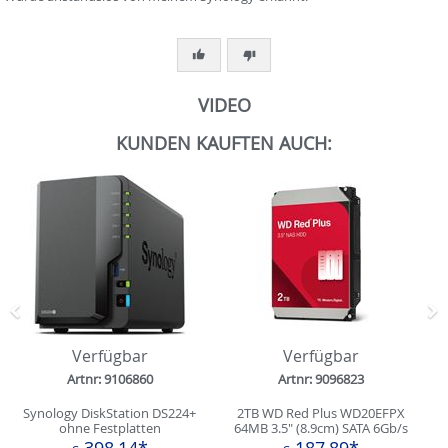
VIDEO
KUNDEN KAUFTEN AUCH:
Zurück
N
Verfügbar
Verfügbar
Artnr: 9106860
Artnr: 9096823
Synology DiskStation DS224+
2TB WD Red Plus WD20EFPX
ohne Festplatten
64MB 3.5" (8.9cm) SATA 6Gb/s
398,14*
187,89*