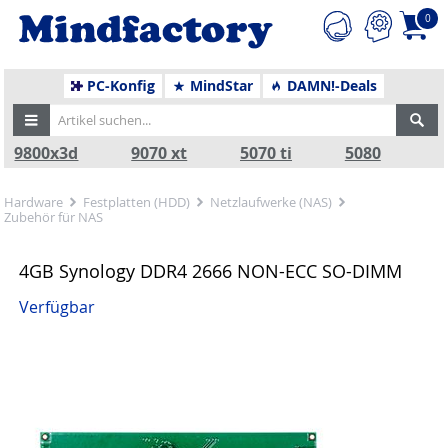
0
PC-Konfig
MindStar
DAMN!-Deals
9800x3d
9070 xt
5070 ti
5080
Hardware
Festplatten (HDD)
Netzlaufwerke (NAS)
Zubehör für NAS
4GB Synology DDR4 2666 NON-ECC SO-DIMM
Verfügbar