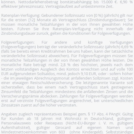
können. Nettodarlehensbetrag bonitätsabhängig bis 15.000 €. 6,90 %
effektiver Jahreszinssatz. Vertragslaufzeit auf unbestimmte Zeit.
Ratenplan-Verfügung: Gebundener Sollzinssatz von [0 %] (jährlich) gilt nur
für die ersten [12] Monate ab Vertragsschluss (Zinsbindungsdauer); Sie
müssen monatliche Teilzahlungen in der von Ihnen gewählten Höhe
leisten. Führen Sie Ihre Ratenplan-Verfügung nicht innerhalb der
Zinsbindungsdauer zurück, gelten die Konditionen für Folgeverfügungen.
Folgeverfügungen: Für andere und künftige Verfügungen
(Folgeverfügungen) beträgt der veränderliche Sollzinssatz (jährlich) 6,69 %
(falls Sie bereits einen Kreditrahmen bei uns haben, kann der tatsächliche
veränderliche Sollzinssatz abweichen). Für Folgeverfügungen müssen Sie
monatliche Teilzahlungen in der von Ihnen gewählten Höhe leisten. Die
monatliche Rate beträgt mind. 2,8 % des höchsten, jeweils nach dem
letzten vollständigen Ausgleich des Kontos erreichten und auf volle 100
EUR aufgerundeten Sollsaldos, mind. jedoch 9,10 EUR, oder - sofern höher
- die im jeweiligen Abrechnungsmonat anfallenden Sollzinsen zzgl. Kosten
einer etwaigen Restschuldversicherung. Die letztgenannte Variante soll
sicherstellen, dass bei einem nach Vertragsschluss stark gestiegenen
Zinsumfeld die Teilzahlungen mindestens die anfallenden Zinsen und die
Versicherungsprämie abdecken. Zahlungen für Folgeverfügungen werden
erst auf verzinste Folgeverfügungen angerechnet, bei unterschiedlichen
Zinssätzen zuerst auf die höher verzinsten.
Angaben zugleich repräsentatives Beispiel gem. § 17 Abs. 4 PAngV. Gültig
für Kunden ab 18 Jahren mit Wohnsitz in Deutschland, gültigem
Personalausweis oder Reisepass (Nicht-EU-Bürger i. V. m. gültigem
Aufenthaltstitel), gültiger Girocard auf eigenen Namen und
Mindestnettoeinkommen von 603  (ohne Kindergeld). Selbstständige: