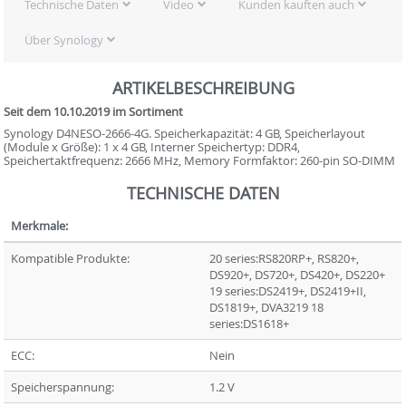
Technische Daten
Video
Kunden kauften auch
Über Synology
ARTIKELBESCHREIBUNG
Seit dem 10.10.2019 im Sortiment
Synology D4NESO-2666-4G. Speicherkapazität: 4 GB, Speicherlayout
(Module x Größe): 1 x 4 GB, Interner Speichertyp: DDR4,
Speichertaktfrequenz: 2666 MHz, Memory Formfaktor: 260-pin SO-DIMM
TECHNISCHE DATEN
Merkmale:
Kompatible Produkte:
20 series:RS820RP+, RS820+,
DS920+, DS720+, DS420+, DS220+
19 series:DS2419+, DS2419+II,
DS1819+, DVA3219 18
series:DS1618+
ECC:
Nein
Speicherspannung:
1.2 V