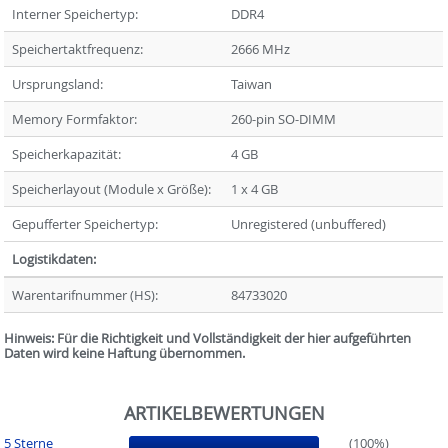
Interner Speichertyp:
DDR4
Speichertaktfrequenz:
2666 MHz
Ursprungsland:
Taiwan
Memory Formfaktor:
260-pin SO-DIMM
Speicherkapazität:
4 GB
Speicherlayout (Module x Größe):
1 x 4 GB
Gepufferter Speichertyp:
Unregistered (unbuffered)
Logistikdaten:
Warentarifnummer (HS):
84733020
Hinweis: Für die Richtigkeit und Vollständigkeit der hier aufgeführten
Daten wird keine Haftung übernommen.
ARTIKELBEWERTUNGEN
5 Sterne
(100%)
(100%)