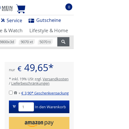
0
Gutscheine
Service
e & Watch
Lifestyle & Home
9800x3d
9070 xt
5070 ti
49,65*
€
nur
* inkl. 19% USt zzgl.
Versandkosten
/
Lieferbeschränkungen
+
€ 3,90*
Geschenkverpackung
In den Warenkorb