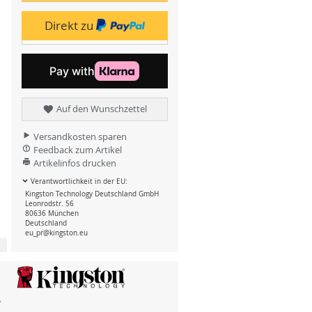
Direkt zu
Auf den Wunschzettel
Versandkosten sparen
Feedback zum Artikel
Artikelinfos drucken
Verantwortlichkeit in der EU:
Kingston Technology Deutschland GmbH
Leonrodstr. 56
80636 München
Deutschland
eu_pr@kingston.eu