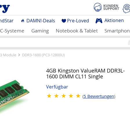
Aktionen
ndStar
DAMN!-Deals
Pre-Loved
C-Systeme
Gaming
Notebook & Tablet
Smartphon
3 Module
DDR3-1600 (PC3-12800U)
4GB Kingston ValueRAM DDR3L-
1600 DIMM CL11 Single
Verfügbar
(
5
Bewertungen
)