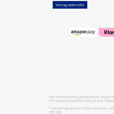
Vertrag widerrufen
Alle Markennamen, Warenzeichen sowie säm
VPE-Angaben beziehen sich auf eine "Verpa
* Alle hier genannten Preise verstehen sic
19% USt.