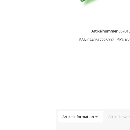
Artikelnummer
85701
EAN
0740617225907
SKU
KV
Artikelinformation
Artikelbewe