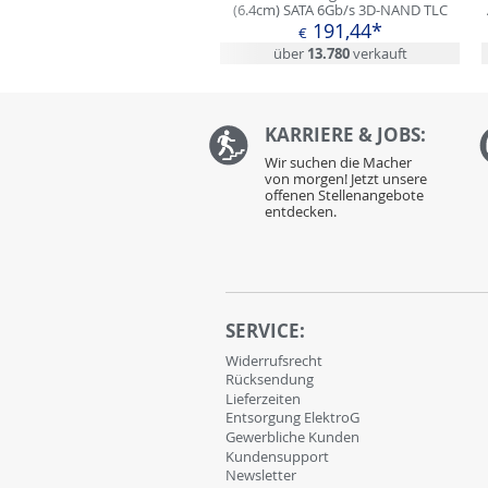
(6.4cm) SATA 6Gb/s 3D-NAND TLC
(MZ-77E500B/EU)
191,44*
€
über
13.780
verkauft
KARRIERE & JOBS:
Wir suchen die Macher
von morgen! Jetzt unsere
offenen Stellenangebote
entdecken.
SERVICE:
Widerrufsrecht
Rücksendung
Lieferzeiten
Entsorgung ElektroG
Gewerbliche Kunden
Kundensupport
Newsletter