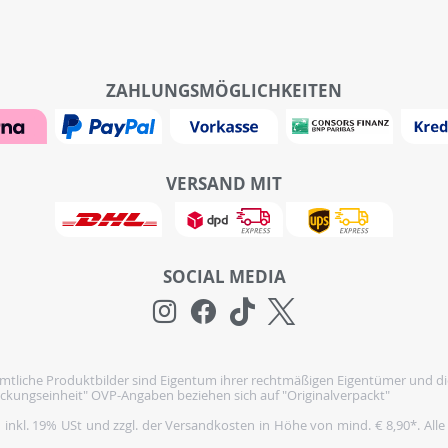
ZAHLUNGSMÖGLICHKEITEN
VERSAND MIT
SOCIAL MEDIA
tliche Produktbilder sind Eigentum ihrer rechtmäßigen Eigentümer und di
ckungseinheit" OVP-Angaben beziehen sich auf "Originalverpackt"
h inkl. 19% USt und zzgl. der Versandkosten in Höhe von mind. € 8,90*. Alle