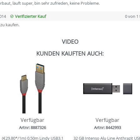
baut, läuft super, bin sehr zufrieden, keine Probleme.
014
Verifizierter Kauf
0 von 1
 zu kaufen.
VIDEO
KUNDEN KAUFTEN AUCH:
Verfügbar
Verfügbar
Artnr: 8887326
Artnr: 8442993
(€29,80*/1m) 0.50m Lindy USB3.1
32 GB Intenso Alu Line Anthrazit US