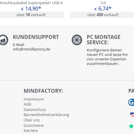
Anschlusskabel Superspeed+ USB A
2.0
Stecker auf USB C Stecker Schwarz 5
14,90*
6,74*
€
€
Ampere / Anthra Line
über
10
verkauft
über
450
verkauft
KUNDENS
UPPORT
PC MONTAGE
SERVICE:
E-Mail:
info@mindfactory.de
Konfiguriere deinen
neuen PC und lasse ihn
von unseren Experten
zusammenbauen.
MINDFACTORY:
P
Impressum
AGB
Datenschutz
Barrierefreiheitserklärung
Über uns
Gutscheine
Karriere