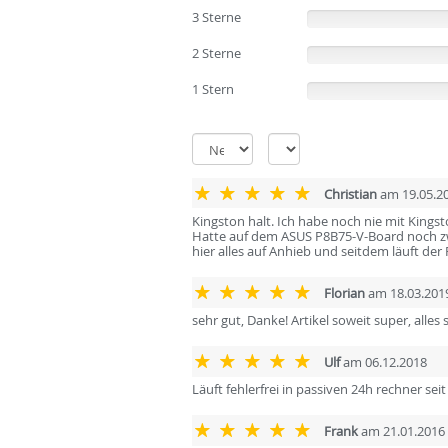
3 Sterne
(0%)
2 Sterne
(0%)
1 Stern
(0%)
Christian
am 19.05.2
Kingston halt. Ich habe noch nie mit King
Hatte auf dem ASUS P8B75-V-Board noch zwei
hier alles auf Anhieb und seitdem läuft de
Florian
am 18.03.201
sehr gut, Danke! Artikel soweit super, alles
Ulf
am 06.12.2018
Läuft fehlerfrei in passiven 24h rechner seit
Frank
am 21.01.2016