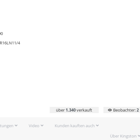
90
R16LN11/4
über
1.340
verkauft
Beobachter:
2
rtungen
Video
Kunden kauften auch
Über Kingston