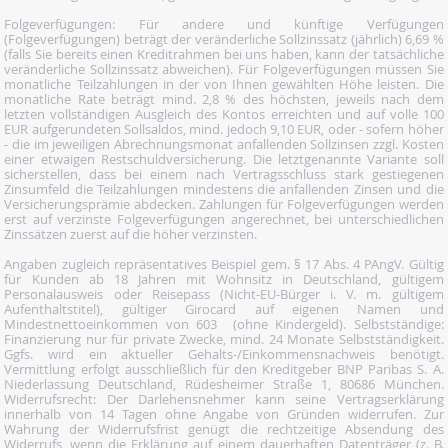
Folgeverfügungen: Für andere und künftige Verfügungen
(Folgeverfügungen) beträgt der veränderliche Sollzinssatz (jährlich) 6,69 %
(falls Sie bereits einen Kreditrahmen bei uns haben, kann der tatsächliche
veränderliche Sollzinssatz abweichen). Für Folgeverfügungen müssen Sie
monatliche Teilzahlungen in der von Ihnen gewählten Höhe leisten. Die
monatliche Rate beträgt mind. 2,8 % des höchsten, jeweils nach dem
letzten vollständigen Ausgleich des Kontos erreichten und auf volle 100
EUR aufgerundeten Sollsaldos, mind. jedoch 9,10 EUR, oder - sofern höher
- die im jeweiligen Abrechnungsmonat anfallenden Sollzinsen zzgl. Kosten
einer etwaigen Restschuldversicherung. Die letztgenannte Variante soll
sicherstellen, dass bei einem nach Vertragsschluss stark gestiegenen
Zinsumfeld die Teilzahlungen mindestens die anfallenden Zinsen und die
Versicherungsprämie abdecken. Zahlungen für Folgeverfügungen werden
erst auf verzinste Folgeverfügungen angerechnet, bei unterschiedlichen
Zinssätzen zuerst auf die höher verzinsten.
Angaben zugleich repräsentatives Beispiel gem. § 17 Abs. 4 PAngV. Gültig
für Kunden ab 18 Jahren mit Wohnsitz in Deutschland, gültigem
Personalausweis oder Reisepass (Nicht-EU-Bürger i. V. m. gültigem
Aufenthaltstitel), gültiger Girocard auf eigenen Namen und
Mindestnettoeinkommen von 603  (ohne Kindergeld). Selbstständige:
Finanzierung nur für private Zwecke, mind. 24 Monate Selbstständigkeit.
Ggfs. wird ein aktueller Gehalts-/Einkommensnachweis benötigt.
Vermittlung erfolgt ausschließlich für den Kreditgeber BNP Paribas S. A.
Niederlassung Deutschland, Rüdesheimer Straße 1, 80686 München.
Widerrufsrecht: Der Darlehensnehmer kann seine Vertragserklärung
innerhalb von 14 Tagen ohne Angabe von Gründen widerrufen. Zur
Wahrung der Widerrufsfrist genügt die rechtzeitige Absendung des
Widerrufs, wenn die Erklärung auf einem dauerhaften Datenträger (z. B.