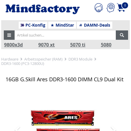
0
PC-Konfig
MindStar
DAMN!-Deals
9800x3d
9070 xt
5070 ti
5080
Hardware
Arbeitsspeicher (RAM)
DDR3 Module
DDR3-1600 (PC3-12800U)
16GB G.Skill Ares DDR3-1600 DIMM CL9 Dual Kit
Zurück
Nä