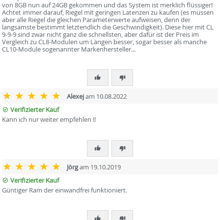
von 8GB nun auf 24GB gekommen und das System ist merklich flüssiger!
Achtet immer darauf, Riegel mit geringen Latenzen zu kaufen (es müssen
aber alle Riegel die gleichen Parameterwerte aufweisen, denn der
langsamste bestimmt letztendlich die Geschwindigkeit). Diese hier mit CL
9-9-9 sind zwar nicht ganz die schnellsten, aber dafür ist der Preis im
Vergleich zu CL8-Modulen um Längen besser, sogar besser als manche
CL10-Module sogenannter Markenhersteller...
Alexej
am 10.08.2022
Verifizierter Kauf
Kann ich nur weiter empfehlen !!
Jörg
am 19.10.2019
Verifizierter Kauf
Güntiger Ram der einwandfrei funktioniert.