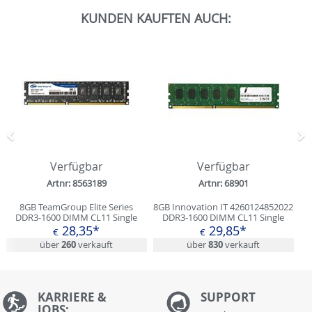
KUNDEN KAUFTEN AUCH:
Zurück
N
Verfügbar
Verfügbar
Artnr: 8563189
Artnr: 68901
8GB TeamGroup Elite Series
8GB Innovation IT 4260124852022
DDR3-1600 DIMM CL11 Single
DDR3-1600 DIMM CL11 Single
28,35*
29,85*
€
€
über
260
verkauft
über
830
verkauft
KARRIERE &
S
UPPORT
JOBS: