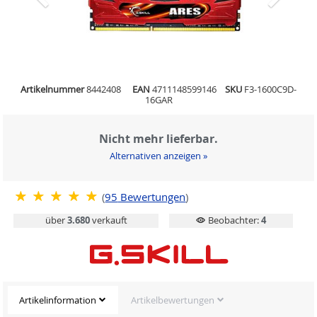
Artikelnummer
8442408
EAN
4711148599146
SKU
F3-1600C9D-
16GAR
Nicht mehr lieferbar.
Alternativen anzeigen »
(
95
Bewertungen
)
über
3.680
verkauft
Beobachter:
4
Artikelinformation
Artikelbewertungen