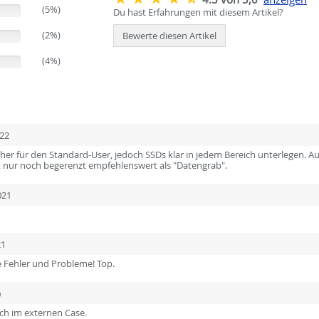
(5%)
Du hast Erfahrungen mit diesem Artikel?
(2%)
Bewerte diesen Artikel
(4%)
022
her für den Standard-User, jedoch SSDs klar in jedem Bereich unterlegen. A
t, nur noch begerenzt empfehlenswert als "Datengrab".
021
21
ne Fehler und Probleme! Top.
0
och im externen Case.