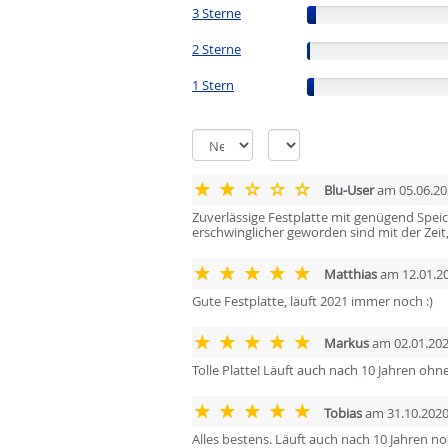
3 Sterne
(5%)
2 Sterne
(2%)
1 Stern
(4%)
Blu-User
am 05.06.2
Zuverlässige Festplatte mit genügend Speic
erschwinglicher geworden sind mit der Zei
Matthias
am 12.01.2
Gute Festplatte, läuft 2021 immer noch :)
Markus
am 02.01.20
Tolle Platte! Läuft auch nach 10 Jahren oh
Tobias
am 31.10.202
Alles bestens. Läuft auch nach 10 Jahren n