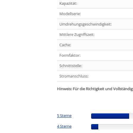
Kapazität:
Modellserie:
Umdrehungsgeschwindigkeit:
Mittlere Zugriffszeit:
Cache:
Formfaktor:
Schnittstelle:
Stromanschluss:
Hinweis: Für die Richtigkeit und Vollständ
5 Sterne
(75%)
4 Sterne
(14%)