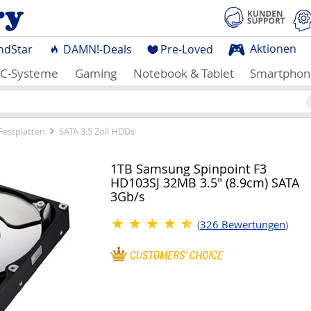
Aktionen
ndStar
DAMN!-Deals
Pre-Loved
C-Systeme
Gaming
Notebook & Tablet
Smartphon
Festplatten
SATA 3.5 Zoll HDDs
1TB Samsung Spinpoint F3
HD103SJ 32MB 3.5" (8.9cm) SATA
3Gb/s
(
326
Bewertungen
)