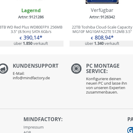
Lagernd
Verfügbar
Artnr: 9121286
Artnr: 9126342
8TB WD Red Plus WD80EFPX 256MB
22TB Toshiba Cloud-Scale Capacity
3.5" (8.9cm) SATA 6Gb/s
MG10F MG10AFA22TE 512MB 3.5"
(8.9cm) SATA 6Gb/s
390,14*
808,94*
€
€
über
1.850
verkauft
über
1.340
verkauft
KUNDENS
UPPORT
PC MONTAGE
SERVICE:
E-Mail:
info@mindfactory.de
Konfiguriere deinen
neuen PC und lasse ihn
von unseren Experten
zusammenbauen.
MINDFACTORY:
P
Impressum
AGB