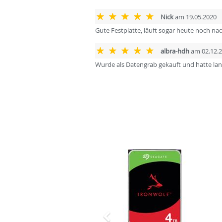
Nick
am 19.05.2020
Gute Festplatte, läuft sogar heute noch nach
albra-hdh
am 02.12.
Wurde als Datengrab gekauft und hatte la
Zurück