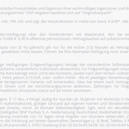
tliche Produktbilder sind Eigentum ihrer rechtmäßigen Eigentümer und di
ckungseinheit" OVP-Angaben beziehen sich auf "Originalverpackt"
h inkl. 19% USt und zzgl. der Versandkosten in Höhe von mind. € 8,90*. Alle
nplan-Verfügung) über den Kreditrahmen mit Mastercard, den Sie 
5.000 €. 6,90 % effektiver Jahreszinssatz. Vertragslaufzeit auf unbestimmte
satz von [0 %] (jährlich) gilt nur für die ersten [12] Monate ab Vertra
 gewählten Höhe leisten. Führen Sie Ihre Ratenplan-Verfügung nicht inne
 Verfügungen (Folgeverfügungen) beträgt der veränderliche Sollzinssatz 
ächliche veränderliche Sollzinssatz abweichen). Für Folgeverfügungen müss
he Rate beträgt mind. 2,8 % des höchsten, jeweils nach dem letzten vollst
, mind. jedoch 9,10 EUR, oder - sofern höher - die im jeweiligen Abrechnun
e letztgenannte Variante soll sicherstellen, dass bei einem nach Vertra
den Zinsen und die Versicherungsprämie abdecken. Zahlungen für Folg
iedlichen Zinssätzen zuerst auf die höher verzinsten.
 gem. § 17 Abs. 4 PAngV. Gültig für Kunden ab 18 Jahren mit Wohnsitz in 
gem Aufenthaltstitel), gültiger Girocard auf eigenen Namen und Mindestn
vate Zwecke, mind. 24 Monate Selbstständigkeit. Ggfs. wird ein aktuel
n Kreditgeber BNP Paribas S. A. Niederlassung Deutschland, Rüdesheimer St
lärung innerhalb von 14 Tagen ohne Angabe von Gründen widerrufen. Zu
die Erklärung auf einem dauerhaften Datenträger (z. B. Brief, Telefax, E-Ma
 Wuhanstraße 5, 47051 Duisburg (Fax: 02 03/34 69 54-09; Tel.: 02 03/34 69 5