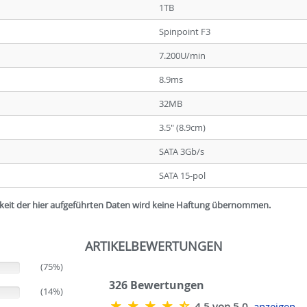
1TB
Spinpoint F3
7.200U/min
8.9ms
32MB
3.5" (8.9cm)
SATA 3Gb/s
SATA 15-pol
igkeit der hier aufgeführten Daten wird keine Haftung übernommen.
ARTIKELBEWERTUNGEN
(75%)
326
Bewertungen
(14%)
4.5 von 5,0
anzeigen