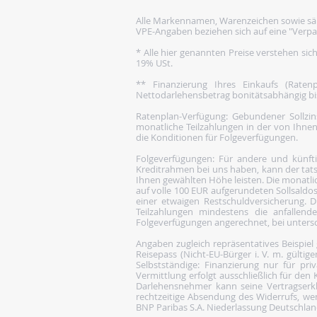
Alle Markennamen, Warenzeichen sowie säm
VPE-Angaben beziehen sich auf eine "Verpa
* Alle hier genannten Preise verstehen sic
19% USt.
** Finanzierung Ihres Einkaufs (Rate
Nettodarlehensbetrag bonitätsabhängig bis 1
Ratenplan-Verfügung: Gebundener Sollzins
monatliche Teilzahlungen in der von Ihnen
die Konditionen für Folgeverfügungen.
Folgeverfügungen: Für andere und künftige
Kreditrahmen bei uns haben, kann der tats
Ihnen gewählten Höhe leisten. Die monatlic
auf volle 100 EUR aufgerundeten Sollsaldos
einer etwaigen Restschuldversicherung. Di
Teilzahlungen mindestens die anfallen
Folgeverfügungen angerechnet, bei untersch
Angaben zugleich repräsentatives Beispiel
Reisepass (Nicht-EU-Bürger i. V. m. gülti
Selbstständige: Finanzierung nur für pri
Vermittlung erfolgt ausschließlich für de
Darlehensnehmer kann seine Vertragserk
rechtzeitige Absendung des Widerrufs, wenn 
BNP Paribas S.A. Niederlassung Deutschland,