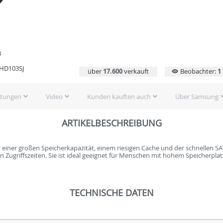
3
HD103SJ
über
17.600
verkauft
Beobachter:
1
rtungen
Video
Kunden kauften auch
Über Samsung
ARTIKELBESCHREIBUNG
t einer großen Speicherkapazität, einem riesigen Cache und der schnellen SA
n Zugriffszeiten. Sie ist ideal geeignet für Menschen mit hohem Speicherpl
TECHNISCHE DATEN