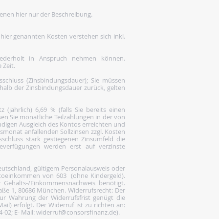
enen hier nur der Beschreibung.
 hier genannten Kosten verstehen sich inkl.
wiederholt in Anspruch nehmen können.
 Zeit.
gsschluss (Zinsbindungsdauer); Sie müssen
rhalb der Zinsbindungsdauer zurück, gelten
(jährlich) 6,69 % (falls Sie bereits einen
en Sie monatliche Teilzahlungen in der von
ändigen Ausgleich des Kontos erreichten und
gsmonat anfallenden Sollzinsen zzgl. Kosten
gsschluss stark gestiegenen Zinsumfeld die
everfügungen werden erst auf verzinste
Deutschland, gültigem Personalausweis oder
ettoeinkommen von 603  (ohne Kindergeld).
ler Gehalts-/Einkommensnachweis benötigt.
raße 1, 80686 München. Widerrufsrecht: Der
r Wahrung der Widerrufsfrist genügt die
il) erfolgt. Der Widerruf ist zu richten an:
4-02; E- Mail: widerruf@consorsfinanz.de).