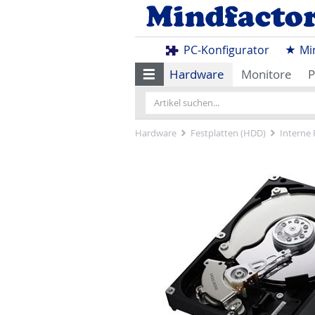
PC-Konfigurator
Mi
Hardware
Monitore
P
Hardware
Festplatten (HDD)
Interne 