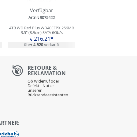
Verfügbar
Artnr: 9075422
4TB WD Red Plus WD40EFPX 256MB
3.5" (8.9cm) SATA 6Gb/s
216,21*
€
über
4.520
verkauft
RETOURE &
REKLAMATION
Ob Widerruf oder
Defekt - Nutze
unseren
Rücksendeassistenten.
ARTNER: