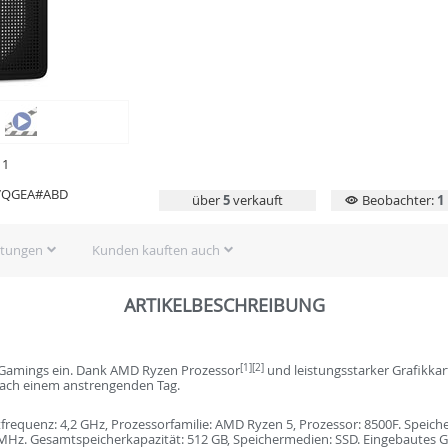
11
7QGEA#ABD
über
5
verkauft
Beobachter:
1
rtungen
Kunden kauften auch
ARTIKELBESCHREIBUNG
[1]
[2]
Gamings ein. Dank AMD Ryzen Prozessor
und leistungsstarker Grafikkar
ach einem anstrengenden Tag.
quenz: 4,2 GHz, Prozessorfamilie: AMD Ryzen 5, Prozessor: 8500F. Speicher
Hz. Gesamtspeicherkapazität: 512 GB, Speichermedien: SSD. Eingebautes 