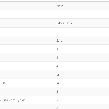
Nein
DTS:X Ultra
2.1b
1
1
4
Ja
uss:
Ja
3
hlüsse vom Typ A:
2
0