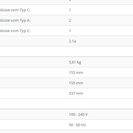
hlüsse vom Typ C:
1
hlüsse vom Typ A:
2
hlüsse vom Typ C:
1
2.1a
5,61 kg
155 mm
155 mm
337 mm
100 - 240 V
50 - 60 Hz