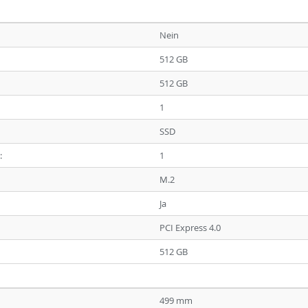
Nein
512 GB
512 GB
1
SSD
:
1
M.2
Ja
PCI Express 4.0
512 GB
499 mm