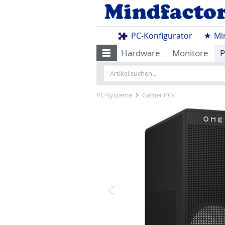
PC-Konfigurator
Mi
Hardware
Monitore
P
PC-Systeme
Gamer PCs
Zurück