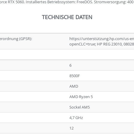
rce RTX 5060. Installiertes Betriebssystem: FreeDOS. Stromversorgung: 400
TECHNISCHE DATEN
erordnung (GPSR):
https://unterstützung.hp.com/us-e
openCLC=true; HP REG 23010, 08028
6
8500F
AMD
AMD Ryzen 5
Sockel AM5
4,7 GHz
12