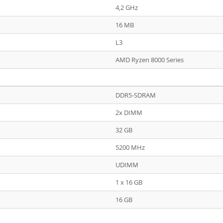
4,2 GHz
16 MB
L3
AMD Ryzen 8000 Series
DDR5-SDRAM
2x DIMM
32 GB
5200 MHz
UDIMM
1 x 16 GB
16 GB