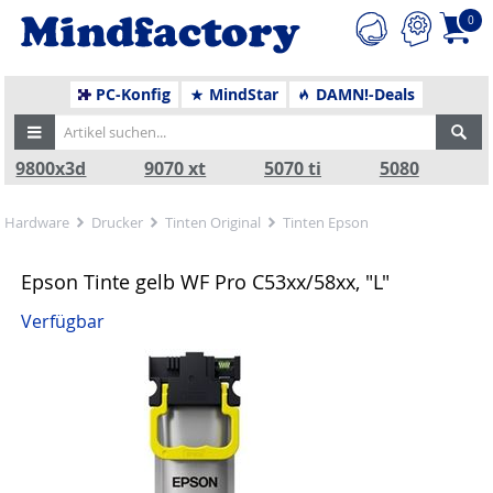
0
PC-Konfig
MindStar
DAMN!-Deals
9800x3d
9070 xt
5070 ti
5080
Hardware
Drucker
Tinten Original
Tinten Epson
Epson Tinte gelb WF Pro C53xx/58xx, "L"
Verfügbar