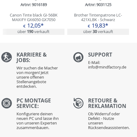
Artnr: 9016189
Artnr: 9031125
Canon Tinte black GI-56BK
Brother Tintenpatrone LC-
MAXIFY GX6050 GX7050
421XLBK - Schwarz
12,05*
19,83*
€
€
über
190
verkauft
über
30
verkauft
KARRIERE &
S
UPPORT
JOBS:
E-Mail:
info@mindfactory.de
Wir suchen die Macher
von morgen! Jetzt
unsere offenen
Stellenangebote
entdecken.
PC MONTAGE
RETOURE &
SERVICE:
REKLAMATION
Konfiguriere deinen
Ob Widerruf oder
neuen PC und lasse ihn
Defekt - Nutze
von unseren Experten
unseren
zusammenbauen.
Rücksendeassistenten.