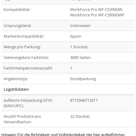
Kompatibilität:
WorkForce Pro WF-C5390DW,
WorkForce Pro WF-C5890DWF
Ursprungsland:
Indonesien
Markenkompatibilität:
Epson
Menge pro Packung:
1 Stück(e)
Seitenergebnis Farbtinte:
3000 Seiten
Farbtintenpatronenanzahl:
1
Angebotstyp:
Einzelpackung
Logistikdaten:
äußerste Verpackung GTIN
8715946712611
(EAN/UPC):
Anzahl Produkte pro
32 Stück(e)
Versandkarton:
Hinweis: Für die Richtigkeit und Vollständigkeit der hier aufgeführten