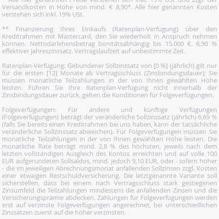
Versandkosten in Höhe von mind. € 8,90*. Alle hier genannten Kosten
verstehen sich inkl. 19% USt.
** Finanzierung Ihres Einkaufs (Ratenplan-Verfügung) über den
Kreditrahmen mit Mastercard, den Sie wiederholt in Anspruch nehmen
können. Nettodarlehensbetrag bonitätsabhängig bis 15.000 €. 6,90 %
effektiver Jahreszinssatz. Vertragslaufzeit auf unbestimmte Zeit.
Ratenplan-Verfügung: Gebundener Sollzinssatz von [0 %] (jährlich) gilt nur
für die ersten [12] Monate ab Vertragsschluss (Zinsbindungsdauer); Sie
müssen monatliche Teilzahlungen in der von Ihnen gewählten Höhe
leisten. Führen Sie Ihre Ratenplan-Verfügung nicht innerhalb der
Zinsbindungsdauer zurück, gelten die Konditionen für Folgeverfügungen.
Folgeverfügungen: Für andere und künftige Verfügungen
(Folgeverfügungen) beträgt der veränderliche Sollzinssatz (jährlich) 6,69 %
(falls Sie bereits einen Kreditrahmen bei uns haben, kann der tatsächliche
veränderliche Sollzinssatz abweichen). Für Folgeverfügungen müssen Sie
monatliche Teilzahlungen in der von Ihnen gewählten Höhe leisten. Die
monatliche Rate beträgt mind. 2,8 % des höchsten, jeweils nach dem
letzten vollständigen Ausgleich des Kontos erreichten und auf volle 100
EUR aufgerundeten Sollsaldos, mind. jedoch 9,10 EUR, oder - sofern höher
- die im jeweiligen Abrechnungsmonat anfallenden Sollzinsen zzgl. Kosten
einer etwaigen Restschuldversicherung. Die letztgenannte Variante soll
sicherstellen, dass bei einem nach Vertragsschluss stark gestiegenen
Zinsumfeld die Teilzahlungen mindestens die anfallenden Zinsen und die
Versicherungsprämie abdecken. Zahlungen für Folgeverfügungen werden
erst auf verzinste Folgeverfügungen angerechnet, bei unterschiedlichen
Zinssätzen zuerst auf die höher verzinsten.