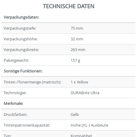
TECHNISCHE DATEN
Verpackungsdaten:
Verpackungstiefe:
75 mm
Verpackungshöhe:
32 mm
Verpackungsbreite:
263 mm
Paketgewicht:
157 g
Sonstige Funktionen:
Tinten-/Tonermenge (metrisch):
1 x Yellow
Technologie:
DURABrite Ultra
Merkmale:
Druckfarben:
Gelb
Tintenpatronenkapazität:
Hohe (XL-) Ausbeute
Typ:
Kompatibel