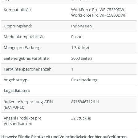
Kompatibilität:
WorkForce Pro WF-C5390DW,
WorkForce Pro WF-C5890DWF
Ursprungsland:
Indonesien
Markenkompatibilität:
Epson
Menge pro Packung:
1 Stück(e)
Seitenergebnis Farbtinte:
3000 Seiten
Farbtintenpatronenanzahl:
1
Angebotstyp:
Einzelpackung
Logistikdaten:
äußerste Verpackung GTIN
8715946712611
(EAN/UPC):
Anzahl Produkte pro
32 Stück(e)
Versandkarton:
Hinweis: Für die Richtigkeit und Vollständigkeit der hier aufgeführten