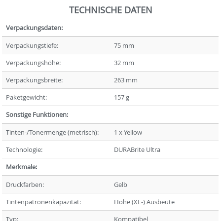
TECHNISCHE DATEN
Verpackungsdaten:
Verpackungstiefe:
75 mm
Verpackungshöhe:
32 mm
Verpackungsbreite:
263 mm
Paketgewicht:
157 g
Sonstige Funktionen:
Tinten-/Tonermenge (metrisch):
1 x Yellow
Technologie:
DURABrite Ultra
Merkmale:
Druckfarben:
Gelb
Tintenpatronenkapazität:
Hohe (XL-) Ausbeute
Typ:
Kompatibel