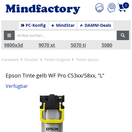
0
PC-Konfig
MindStar
DAMN!-Deals
9800x3d
9070 xt
5070 ti
5080
Hardware
Drucker
Tinten Original
Tinten Epson
Epson Tinte gelb WF Pro C53xx/58xx, "L"
Verfügbar