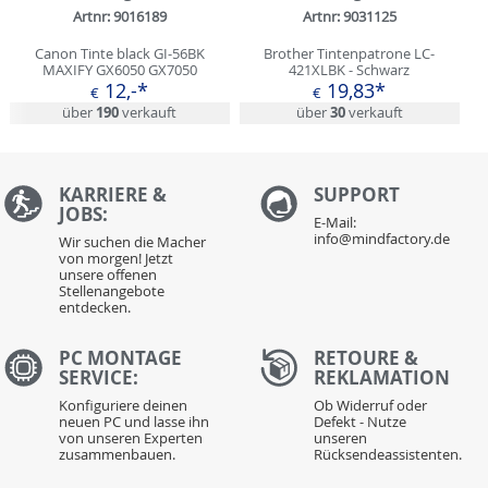
Artnr: 9016189
Artnr: 9031125
Canon Tinte black GI-56BK
Brother Tintenpatrone LC-
MAXIFY GX6050 GX7050
421XLBK - Schwarz
12,-*
19,83*
€
€
über
190
verkauft
über
30
verkauft
KARRIERE &
S
UPPORT
JOBS:
E-Mail:
info@mindfactory.de
Wir suchen die Macher
von morgen! Jetzt
unsere offenen
Stellenangebote
entdecken.
PC MONTAGE
RETOURE &
SERVICE:
REKLAMATION
Konfiguriere deinen
Ob Widerruf oder
neuen PC und lasse ihn
Defekt - Nutze
von unseren Experten
unseren
zusammenbauen.
Rücksendeassistenten.