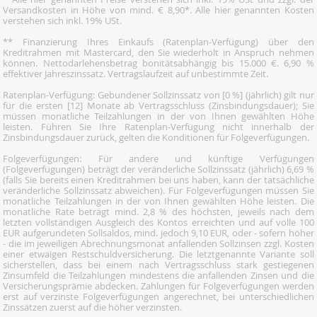
Versandkosten in Höhe von mind. € 8,90*. Alle hier genannten Kosten
verstehen sich inkl. 19% USt.
** Finanzierung Ihres Einkaufs (Ratenplan-Verfügung) über den
Kreditrahmen mit Mastercard, den Sie wiederholt in Anspruch nehmen
können. Nettodarlehensbetrag bonitätsabhängig bis 15.000 €. 6,90 %
effektiver Jahreszinssatz. Vertragslaufzeit auf unbestimmte Zeit.
Ratenplan-Verfügung: Gebundener Sollzinssatz von [0 %] (jährlich) gilt nur
für die ersten [12] Monate ab Vertragsschluss (Zinsbindungsdauer); Sie
müssen monatliche Teilzahlungen in der von Ihnen gewählten Höhe
leisten. Führen Sie Ihre Ratenplan-Verfügung nicht innerhalb der
Zinsbindungsdauer zurück, gelten die Konditionen für Folgeverfügungen.
Folgeverfügungen: Für andere und künftige Verfügungen
(Folgeverfügungen) beträgt der veränderliche Sollzinssatz (jährlich) 6,69 %
(falls Sie bereits einen Kreditrahmen bei uns haben, kann der tatsächliche
veränderliche Sollzinssatz abweichen). Für Folgeverfügungen müssen Sie
monatliche Teilzahlungen in der von Ihnen gewählten Höhe leisten. Die
monatliche Rate beträgt mind. 2,8 % des höchsten, jeweils nach dem
letzten vollständigen Ausgleich des Kontos erreichten und auf volle 100
EUR aufgerundeten Sollsaldos, mind. jedoch 9,10 EUR, oder - sofern höher
- die im jeweiligen Abrechnungsmonat anfallenden Sollzinsen zzgl. Kosten
einer etwaigen Restschuldversicherung. Die letztgenannte Variante soll
sicherstellen, dass bei einem nach Vertragsschluss stark gestiegenen
Zinsumfeld die Teilzahlungen mindestens die anfallenden Zinsen und die
Versicherungsprämie abdecken. Zahlungen für Folgeverfügungen werden
erst auf verzinste Folgeverfügungen angerechnet, bei unterschiedlichen
Zinssätzen zuerst auf die höher verzinsten.