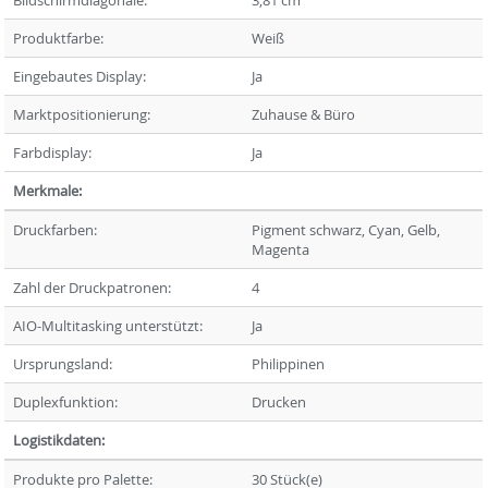
Bildschirmdiagonale:
3,81 cm
Produktfarbe:
Weiß
Eingebautes Display:
Ja
Marktpositionierung:
Zuhause & Büro
Farbdisplay:
Ja
Merkmale:
Druckfarben:
Pigment schwarz, Cyan, Gelb,
Magenta
Zahl der Druckpatronen:
4
AIO-Multitasking unterstützt:
Ja
Ursprungsland:
Philippinen
Duplexfunktion:
Drucken
Logistikdaten:
Produkte pro Palette:
30 Stück(e)