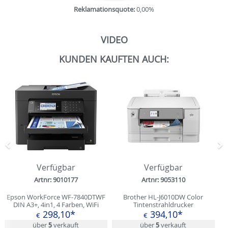
Reklamationsquote:
0,00%
VIDEO
KUNDEN KAUFTEN AUCH:
Zurück
N
Verfügbar
Verfügbar
Artnr: 9010177
Artnr: 9053110
Epson WorkForce WF-7840DTWF
Brother HL-J6010DW Color
DIN A3+, 4in1, 4 Farben, WiFi
Tintenstrahldrucker
298,10*
394,10*
€
€
über
5
verkauft
über
5
verkauft