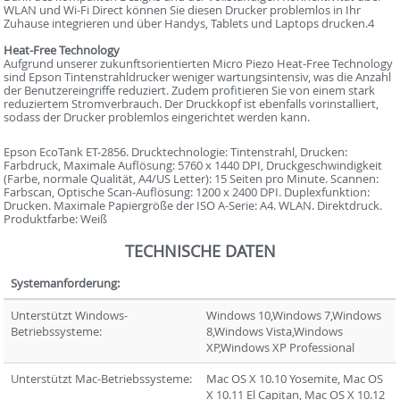
WLAN und Wi-Fi Direct können Sie diesen Drucker problemlos in Ihr
Zuhause integrieren und über Handys, Tablets und Laptops drucken.4
Heat-Free Technology
Aufgrund unserer zukunftsorientierten Micro Piezo Heat-Free Technology
sind Epson Tintenstrahldrucker weniger wartungsintensiv, was die Anzahl
der Benutzereingriffe reduziert. Zudem profitieren Sie von einem stark
reduziertem Stromverbrauch. Der Druckkopf ist ebenfalls vorinstalliert,
sodass der Drucker problemlos eingerichtet werden kann.
Epson EcoTank ET-2856. Drucktechnologie: Tintenstrahl, Drucken:
Farbdruck, Maximale Auflösung: 5760 x 1440 DPI, Druckgeschwindigkeit
(Farbe, normale Qualität, A4/US Letter): 15 Seiten pro Minute. Scannen:
Farbscan, Optische Scan-Auflösung: 1200 x 2400 DPI. Duplexfunktion:
Drucken. Maximale Papiergröße der ISO A-Serie: A4. WLAN. Direktdruck.
Produktfarbe: Weiß
TECHNISCHE DATEN
Systemanforderung:
Unterstützt Windows-
Windows 10,Windows 7,Windows
Betriebssysteme:
8,Windows Vista,Windows
XP,Windows XP Professional
Unterstützt Mac-Betriebssysteme:
Mac OS X 10.10 Yosemite, Mac OS
X 10.11 El Capitan, Mac OS X 10.12