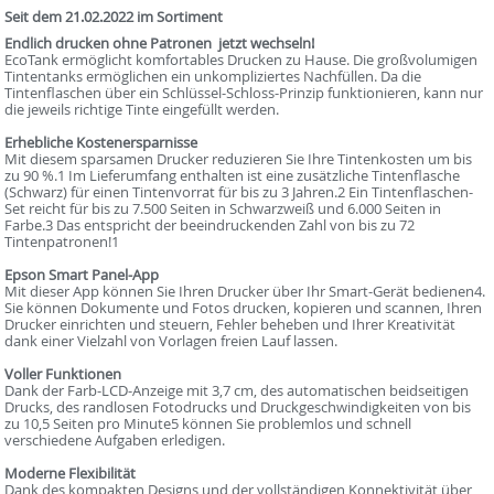
Seit dem 21.02.2022 im Sortiment
Endlich drucken ohne Patronen  jetzt wechseln!
EcoTank ermöglicht komfortables Drucken zu Hause. Die großvolumigen
Tintentanks ermöglichen ein unkompliziertes Nachfüllen. Da die
Tintenflaschen über ein Schlüssel-Schloss-Prinzip funktionieren, kann nur
die jeweils richtige Tinte eingefüllt werden.
Erhebliche Kostenersparnisse
Mit diesem sparsamen Drucker reduzieren Sie Ihre Tintenkosten um bis
zu 90 %.1 Im Lieferumfang enthalten ist eine zusätzliche Tintenflasche
(Schwarz) für einen Tintenvorrat für bis zu 3 Jahren.2 Ein Tintenflaschen-
Set reicht für bis zu 7.500 Seiten in Schwarzweiß und 6.000 Seiten in
Farbe.3 Das entspricht der beeindruckenden Zahl von bis zu 72
Tintenpatronen!1
Epson Smart Panel-App
Mit dieser App können Sie Ihren Drucker über Ihr Smart-Gerät bedienen4.
Sie können Dokumente und Fotos drucken, kopieren und scannen, Ihren
Drucker einrichten und steuern, Fehler beheben und Ihrer Kreativität
dank einer Vielzahl von Vorlagen freien Lauf lassen.
Voller Funktionen
Dank der Farb-LCD-Anzeige mit 3,7 cm, des automatischen beidseitigen
Drucks, des randlosen Fotodrucks und Druckgeschwindigkeiten von bis
zu 10,5 Seiten pro Minute5 können Sie problemlos und schnell
verschiedene Aufgaben erledigen.
Moderne Flexibilität
Dank des kompakten Designs und der vollständigen Konnektivität über