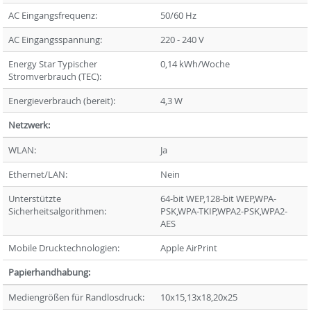
AC Eingangsfrequenz:
50/60 Hz
AC Eingangsspannung:
220 - 240 V
Energy Star Typischer
0,14 kWh/Woche
Stromverbrauch (TEC):
Energieverbrauch (bereit):
4,3 W
Netzwerk:
WLAN:
Ja
Ethernet/LAN:
Nein
Unterstützte
64-bit WEP,128-bit WEP,WPA-
Sicherheitsalgorithmen:
PSK,WPA-TKIP,WPA2-PSK,WPA2-
AES
Mobile Drucktechnologien:
Apple AirPrint
Papierhandhabung:
Mediengrößen für Randlosdruck:
10x15,13x18,20x25