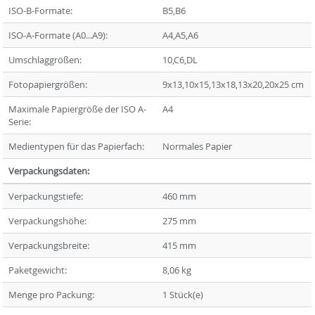
ISO-B-Formate:
B5,B6
ISO-A-Formate (A0...A9):
A4,A5,A6
Umschlaggrößen:
10,C6,DL
Fotopapiergrößen:
9x13,10x15,13x18,13x20,20x25 cm
Maximale Papiergröße der ISO A-
A4
Serie:
Medientypen für das Papierfach:
Normales Papier
Verpackungsdaten:
Verpackungstiefe:
460 mm
Verpackungshöhe:
275 mm
Verpackungsbreite:
415 mm
Paketgewicht:
8,06 kg
Menge pro Packung:
1 Stück(e)