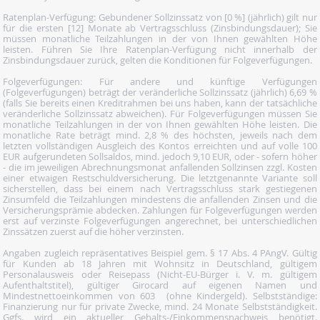
Ratenplan-Verfügung: Gebundener Sollzinssatz von [0 %] (jährlich) gilt nur
für die ersten [12] Monate ab Vertragsschluss (Zinsbindungsdauer); Sie
müssen monatliche Teilzahlungen in der von Ihnen gewählten Höhe
leisten. Führen Sie Ihre Ratenplan-Verfügung nicht innerhalb der
Zinsbindungsdauer zurück, gelten die Konditionen für Folgeverfügungen.
Folgeverfügungen: Für andere und künftige Verfügungen
(Folgeverfügungen) beträgt der veränderliche Sollzinssatz (jährlich) 6,69 %
(falls Sie bereits einen Kreditrahmen bei uns haben, kann der tatsächliche
veränderliche Sollzinssatz abweichen). Für Folgeverfügungen müssen Sie
monatliche Teilzahlungen in der von Ihnen gewählten Höhe leisten. Die
monatliche Rate beträgt mind. 2,8 % des höchsten, jeweils nach dem
letzten vollständigen Ausgleich des Kontos erreichten und auf volle 100
EUR aufgerundeten Sollsaldos, mind. jedoch 9,10 EUR, oder - sofern höher
- die im jeweiligen Abrechnungsmonat anfallenden Sollzinsen zzgl. Kosten
einer etwaigen Restschuldversicherung. Die letztgenannte Variante soll
sicherstellen, dass bei einem nach Vertragsschluss stark gestiegenen
Zinsumfeld die Teilzahlungen mindestens die anfallenden Zinsen und die
Versicherungsprämie abdecken. Zahlungen für Folgeverfügungen werden
erst auf verzinste Folgeverfügungen angerechnet, bei unterschiedlichen
Zinssätzen zuerst auf die höher verzinsten.
Angaben zugleich repräsentatives Beispiel gem. § 17 Abs. 4 PAngV. Gültig
für Kunden ab 18 Jahren mit Wohnsitz in Deutschland, gültigem
Personalausweis oder Reisepass (Nicht-EU-Bürger i. V. m. gültigem
Aufenthaltstitel), gültiger Girocard auf eigenen Namen und
Mindestnettoeinkommen von 603  (ohne Kindergeld). Selbstständige:
Finanzierung nur für private Zwecke, mind. 24 Monate Selbstständigkeit.
Ggfs. wird ein aktueller Gehalts-/Einkommensnachweis benötigt.