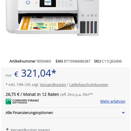
Artikelnummer
9050469
EAN
8715946686387
SKU
C11CJ63406
321,04*
€
nur
* inkl. 19% USt zzgl.
Versandkosten
/
Lieferbeschränkungen
26,75 € / Monat in 12 Raten
(eff. Zins p.a. 0%)**
Mehr erfahren
Alle Finanzierungsoptionen
Versandkosten sparen