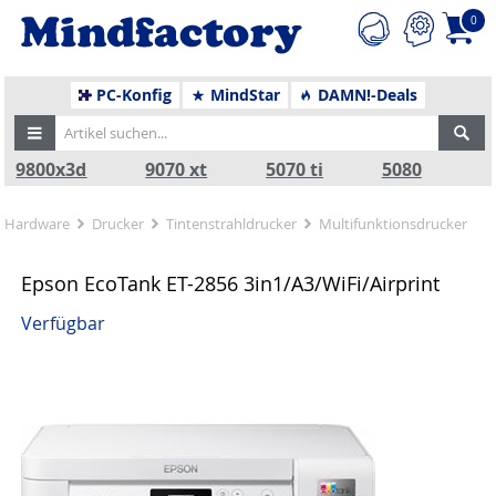
0
PC-Konfig
MindStar
DAMN!-Deals
9800x3d
9070 xt
5070 ti
5080
Hardware
Drucker
Tintenstrahldrucker
Multifunktionsdrucker
Epson EcoTank ET-2856 3in1/A3/WiFi/Airprint
Verfügbar