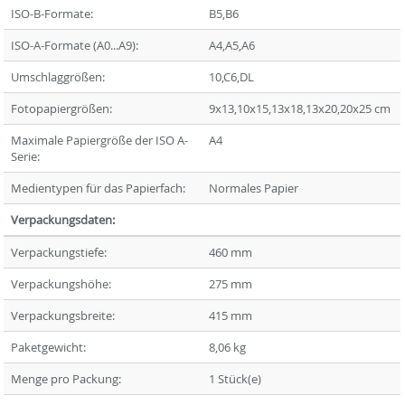
ISO-B-Formate:
B5,B6
ISO-A-Formate (A0...A9):
A4,A5,A6
Umschlaggrößen:
10,C6,DL
Fotopapiergrößen:
9x13,10x15,13x18,13x20,20x25 cm
Maximale Papiergröße der ISO A-
A4
Serie:
Medientypen für das Papierfach:
Normales Papier
Verpackungsdaten:
Verpackungstiefe:
460 mm
Verpackungshöhe:
275 mm
Verpackungsbreite:
415 mm
Paketgewicht:
8,06 kg
Menge pro Packung:
1 Stück(e)