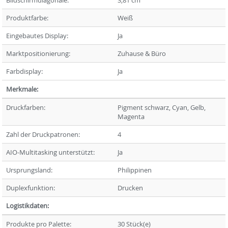
Bildschirmdiagonale:
3,81 cm
Produktfarbe:
Weiß
Eingebautes Display:
Ja
Marktpositionierung:
Zuhause & Büro
Farbdisplay:
Ja
Merkmale:
Druckfarben:
Pigment schwarz, Cyan, Gelb,
Magenta
Zahl der Druckpatronen:
4
AIO-Multitasking unterstützt:
Ja
Ursprungsland:
Philippinen
Duplexfunktion:
Drucken
Logistikdaten:
Produkte pro Palette:
30 Stück(e)