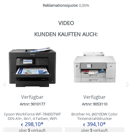
Reklamationsquote:
0,00%
VIDEO
KUNDEN KAUFTEN AUCH:
Zurück
N
Verfügbar
Verfügbar
Artnr: 9010177
Artnr: 9053110
Epson WorkForce WF-7840DTWF
Brother HL-J6010DW Color
DIN A3+, 4in1, 4 Farben, WiFi
Tintenstrahldrucker
298,10*
394,10*
€
€
über
5
verkauft
über
5
verkauft