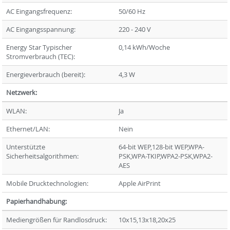
AC Eingangsfrequenz:
50/60 Hz
AC Eingangsspannung:
220 - 240 V
Energy Star Typischer
0,14 kWh/Woche
Stromverbrauch (TEC):
Energieverbrauch (bereit):
4,3 W
Netzwerk:
WLAN:
Ja
Ethernet/LAN:
Nein
Unterstützte
64-bit WEP,128-bit WEP,WPA-
Sicherheitsalgorithmen:
PSK,WPA-TKIP,WPA2-PSK,WPA2-
AES
Mobile Drucktechnologien:
Apple AirPrint
Papierhandhabung:
Mediengrößen für Randlosdruck:
10x15,13x18,20x25