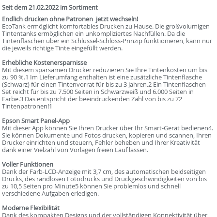
Seit dem 21.02.2022 im Sortiment
Endlich drucken ohne Patronen  jetzt wechseln!
EcoTank ermöglicht komfortables Drucken zu Hause. Die großvolumigen
Tintentanks ermöglichen ein unkompliziertes Nachfüllen. Da die
Tintenflaschen über ein Schlüssel-Schloss-Prinzip funktionieren, kann nur
die jeweils richtige Tinte eingefüllt werden.
Erhebliche Kostenersparnisse
Mit diesem sparsamen Drucker reduzieren Sie Ihre Tintenkosten um bis
zu 90 %.1 Im Lieferumfang enthalten ist eine zusätzliche Tintenflasche
(Schwarz) für einen Tintenvorrat für bis zu 3 Jahren.2 Ein Tintenflaschen-
Set reicht für bis zu 7.500 Seiten in Schwarzweiß und 6.000 Seiten in
Farbe.3 Das entspricht der beeindruckenden Zahl von bis zu 72
Tintenpatronen!1
Epson Smart Panel-App
Mit dieser App können Sie Ihren Drucker über Ihr Smart-Gerät bedienen4.
Sie können Dokumente und Fotos drucken, kopieren und scannen, Ihren
Drucker einrichten und steuern, Fehler beheben und Ihrer Kreativität
dank einer Vielzahl von Vorlagen freien Lauf lassen.
Voller Funktionen
Dank der Farb-LCD-Anzeige mit 3,7 cm, des automatischen beidseitigen
Drucks, des randlosen Fotodrucks und Druckgeschwindigkeiten von bis
zu 10,5 Seiten pro Minute5 können Sie problemlos und schnell
verschiedene Aufgaben erledigen.
Moderne Flexibilität
Dank des kompakten Designs und der vollständigen Konnektivität über