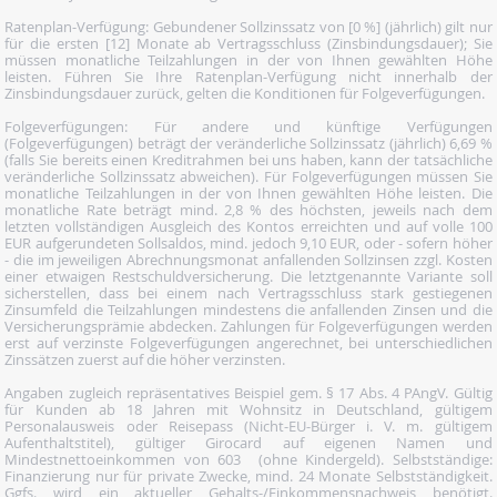
Ratenplan-Verfügung: Gebundener Sollzinssatz von [0 %] (jährlich) gilt nur
für die ersten [12] Monate ab Vertragsschluss (Zinsbindungsdauer); Sie
müssen monatliche Teilzahlungen in der von Ihnen gewählten Höhe
leisten. Führen Sie Ihre Ratenplan-Verfügung nicht innerhalb der
Zinsbindungsdauer zurück, gelten die Konditionen für Folgeverfügungen.
Folgeverfügungen: Für andere und künftige Verfügungen
(Folgeverfügungen) beträgt der veränderliche Sollzinssatz (jährlich) 6,69 %
(falls Sie bereits einen Kreditrahmen bei uns haben, kann der tatsächliche
veränderliche Sollzinssatz abweichen). Für Folgeverfügungen müssen Sie
monatliche Teilzahlungen in der von Ihnen gewählten Höhe leisten. Die
monatliche Rate beträgt mind. 2,8 % des höchsten, jeweils nach dem
letzten vollständigen Ausgleich des Kontos erreichten und auf volle 100
EUR aufgerundeten Sollsaldos, mind. jedoch 9,10 EUR, oder - sofern höher
- die im jeweiligen Abrechnungsmonat anfallenden Sollzinsen zzgl. Kosten
einer etwaigen Restschuldversicherung. Die letztgenannte Variante soll
sicherstellen, dass bei einem nach Vertragsschluss stark gestiegenen
Zinsumfeld die Teilzahlungen mindestens die anfallenden Zinsen und die
Versicherungsprämie abdecken. Zahlungen für Folgeverfügungen werden
erst auf verzinste Folgeverfügungen angerechnet, bei unterschiedlichen
Zinssätzen zuerst auf die höher verzinsten.
Angaben zugleich repräsentatives Beispiel gem. § 17 Abs. 4 PAngV. Gültig
für Kunden ab 18 Jahren mit Wohnsitz in Deutschland, gültigem
Personalausweis oder Reisepass (Nicht-EU-Bürger i. V. m. gültigem
Aufenthaltstitel), gültiger Girocard auf eigenen Namen und
Mindestnettoeinkommen von 603  (ohne Kindergeld). Selbstständige:
Finanzierung nur für private Zwecke, mind. 24 Monate Selbstständigkeit.
Ggfs. wird ein aktueller Gehalts-/Einkommensnachweis benötigt.