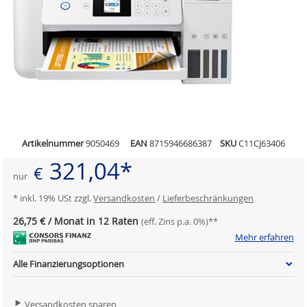
Artikelnummer
9050469
EAN
8715946686387
SKU
C11CJ63406
321,04*
€
nur
* inkl. 19% USt zzgl.
Versandkosten
/
Lieferbeschränkungen
26,75 € / Monat in 12 Raten
(eff. Zins p.a. 0%)**
Mehr erfahren
Alle Finanzierungsoptionen
Versandkosten sparen