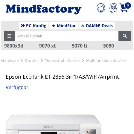
0
PC-Konfig
MindStar
DAMN!-Deals
9800x3d
9070 xt
5070 ti
5080
Hardware
Drucker
Tintenstrahldrucker
Multifunktionsdrucker
Epson EcoTank ET-2856 3in1/A3/WiFi/Airprint
Verfügbar