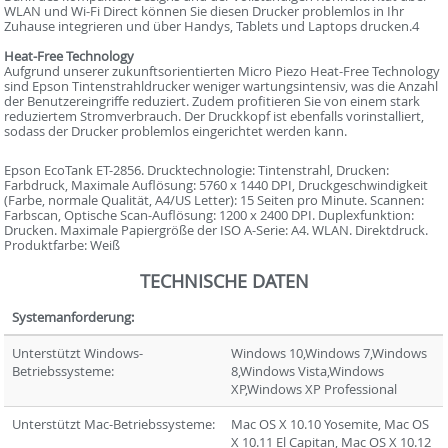
WLAN und Wi-Fi Direct können Sie diesen Drucker problemlos in Ihr
Zuhause integrieren und über Handys, Tablets und Laptops drucken.4
Heat-Free Technology
Aufgrund unserer zukunftsorientierten Micro Piezo Heat-Free Technology
sind Epson Tintenstrahldrucker weniger wartungsintensiv, was die Anzahl
der Benutzereingriffe reduziert. Zudem profitieren Sie von einem stark
reduziertem Stromverbrauch. Der Druckkopf ist ebenfalls vorinstalliert,
sodass der Drucker problemlos eingerichtet werden kann.
Epson EcoTank ET-2856. Drucktechnologie: Tintenstrahl, Drucken:
Farbdruck, Maximale Auflösung: 5760 x 1440 DPI, Druckgeschwindigkeit
(Farbe, normale Qualität, A4/US Letter): 15 Seiten pro Minute. Scannen:
Farbscan, Optische Scan-Auflösung: 1200 x 2400 DPI. Duplexfunktion:
Drucken. Maximale Papiergröße der ISO A-Serie: A4. WLAN. Direktdruck.
Produktfarbe: Weiß
TECHNISCHE DATEN
Systemanforderung:
Unterstützt Windows-
Windows 10,Windows 7,Windows
Betriebssysteme:
8,Windows Vista,Windows
XP,Windows XP Professional
Unterstützt Mac-Betriebssysteme:
Mac OS X 10.10 Yosemite, Mac OS
X 10.11 El Capitan, Mac OS X 10.12