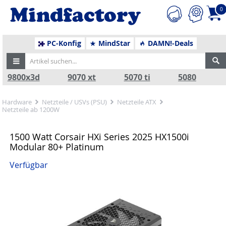
0
PC-Konfig
MindStar
DAMN!-Deals
9800x3d
9070 xt
5070 ti
5080
Hardware
Netzteile / USVs (PSU)
Netzteile ATX
Netzteile ab 1200W
1500 Watt Corsair HXi Series 2025 HX1500i
Modular 80+ Platinum
Verfügbar
Zurück
Nä