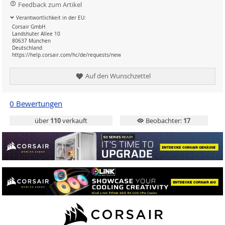
Feedback zum Artikel
Verantwortlichkeit in der EU:
Corsair GmbH
Landshuter Allee 10
80637 München
Deutschland
https://help.corsair.com/hc/de/requests/new
Auf den Wunschzettel
0 Bewertungen
über
110
verkauft
Beobachter:
17