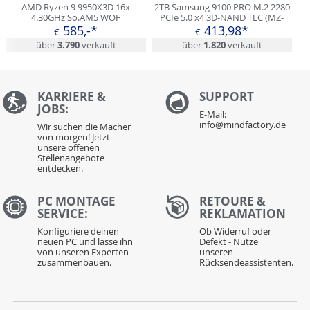
AMD Ryzen 9 9950X3D 16x
2TB Samsung 9100 PRO M.2 2280
4.30GHz So.AM5 WOF
PCIe 5.0 x4 3D-NAND TLC (MZ-
VAP2T0BW)
585,-*
413,98*
€
€
über
3.790
verkauft
über
1.820
verkauft
KARRIERE &
S
UPPORT
JOBS:
E-Mail:
info@mindfactory.de
Wir suchen die Macher
von morgen! Jetzt
unsere offenen
Stellenangebote
entdecken.
PC MONTAGE
RETOURE &
SERVICE:
REKLAMATION
Konfiguriere deinen
Ob Widerruf oder
neuen PC und lasse ihn
Defekt - Nutze
von unseren Experten
unseren
zusammenbauen.
Rücksendeassistenten.