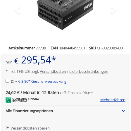
Artikelnummer
77730
EAN
0840440495901
SKU
CP-9020309-EU
295,54*
€
nur
* inkl. 19% USt zzgl.
Versandkosten
/
Lieferbeschränkungen
+
€ 3,90*
Geschenkverpackung
24,62 € / Monat in 12 Raten
(eff. Zins p.a. 0%)**
Mehr erfahren
Alle Finanzierungsoptionen
Versandkosten sparen