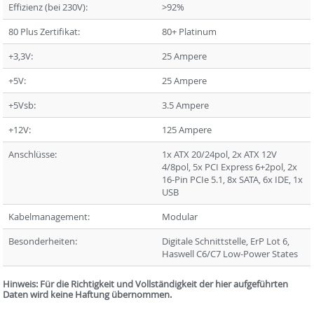
Effizienz (bei 230V):
>92%
80 Plus Zertifikat:
80+ Platinum
+3,3V:
25 Ampere
+5V:
25 Ampere
+5Vsb:
3.5 Ampere
+12V:
125 Ampere
Anschlüsse:
1x ATX 20/24pol, 2x ATX 12V
4/8pol, 5x PCI Express 6+2pol, 2x
16-Pin PCIe 5.1, 8x SATA, 6x IDE, 1x
USB
Kabelmanagement:
Modular
Besonderheiten:
Digitale Schnittstelle, ErP Lot 6,
Haswell C6/C7 Low-Power States
Hinweis: Für die Richtigkeit und Vollständigkeit der hier aufgeführten
Daten wird keine Haftung übernommen.