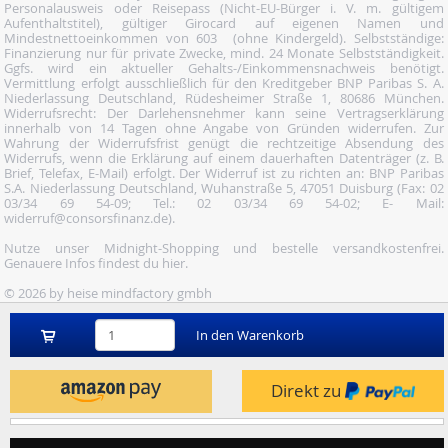
Personalausweis oder Reisepass (Nicht-EU-Bürger i. V. m. gültigem
Aufenthaltstitel), gültiger Girocard auf eigenen Namen und
Mindestnettoeinkommen von 603  (ohne Kindergeld). Selbstständige:
Finanzierung nur für private Zwecke, mind. 24 Monate Selbstständigkeit.
Ggfs. wird ein aktueller Gehalts-/Einkommensnachweis benötigt.
Vermittlung erfolgt ausschließlich für den Kreditgeber BNP Paribas S. A.
Niederlassung Deutschland, Rüdesheimer Straße 1, 80686 München.
Widerrufsrecht: Der Darlehensnehmer kann seine Vertragserklärung
innerhalb von 14 Tagen ohne Angabe von Gründen widerrufen. Zur
Wahrung der Widerrufsfrist genügt die rechtzeitige Absendung des
Widerrufs, wenn die Erklärung auf einem dauerhaften Datenträger (z. B.
Brief, Telefax, E-Mail) erfolgt. Der Widerruf ist zu richten an: BNP Paribas
S.A. Niederlassung Deutschland, Wuhanstraße 5, 47051 Duisburg (Fax: 02
03/34 69 54-09; Tel.: 02 03/34 69 54-02; E- Mail:
widerruf@consorsfinanz.de).
Nutze unser Midnight-Shopping und bestelle versandkostenfrei.
Genauere Infos findest du
hier
.
© 2026 by heise mindfactory gmbh
In den Warenkorb
Direkt zu