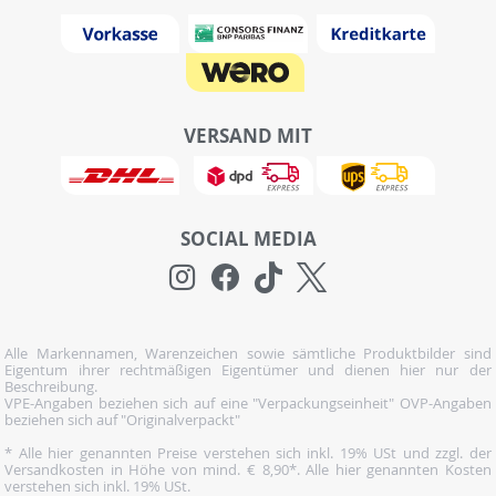
VERSAND MIT
SOCIAL MEDIA
Alle Markennamen, Warenzeichen sowie sämtliche Produktbilder sind
Eigentum ihrer rechtmäßigen Eigentümer und dienen hier nur der
Beschreibung.
VPE-Angaben beziehen sich auf eine "Verpackungseinheit" OVP-Angaben
beziehen sich auf "Originalverpackt"
* Alle hier genannten Preise verstehen sich inkl. 19% USt und zzgl. der
Versandkosten in Höhe von mind. € 8,90*. Alle hier genannten Kosten
verstehen sich inkl. 19% USt.