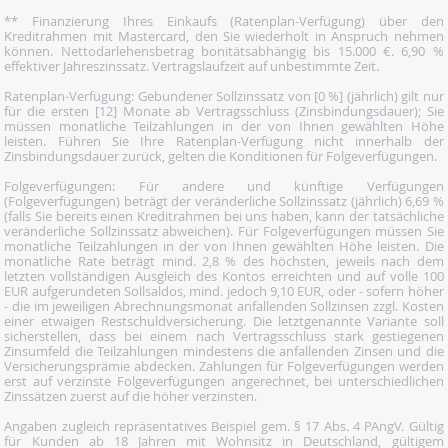
** Finanzierung Ihres Einkaufs (Ratenplan-Verfügung) über den
Kreditrahmen mit Mastercard, den Sie wiederholt in Anspruch nehmen
können. Nettodarlehensbetrag bonitätsabhängig bis 15.000 €. 6,90 %
effektiver Jahreszinssatz. Vertragslaufzeit auf unbestimmte Zeit.
Ratenplan-Verfügung: Gebundener Sollzinssatz von [0 %] (jährlich) gilt nur
für die ersten [12] Monate ab Vertragsschluss (Zinsbindungsdauer); Sie
müssen monatliche Teilzahlungen in der von Ihnen gewählten Höhe
leisten. Führen Sie Ihre Ratenplan-Verfügung nicht innerhalb der
Zinsbindungsdauer zurück, gelten die Konditionen für Folgeverfügungen.
Folgeverfügungen: Für andere und künftige Verfügungen
(Folgeverfügungen) beträgt der veränderliche Sollzinssatz (jährlich) 6,69 %
(falls Sie bereits einen Kreditrahmen bei uns haben, kann der tatsächliche
veränderliche Sollzinssatz abweichen). Für Folgeverfügungen müssen Sie
monatliche Teilzahlungen in der von Ihnen gewählten Höhe leisten. Die
monatliche Rate beträgt mind. 2,8 % des höchsten, jeweils nach dem
letzten vollständigen Ausgleich des Kontos erreichten und auf volle 100
EUR aufgerundeten Sollsaldos, mind. jedoch 9,10 EUR, oder - sofern höher
- die im jeweiligen Abrechnungsmonat anfallenden Sollzinsen zzgl. Kosten
einer etwaigen Restschuldversicherung. Die letztgenannte Variante soll
sicherstellen, dass bei einem nach Vertragsschluss stark gestiegenen
Zinsumfeld die Teilzahlungen mindestens die anfallenden Zinsen und die
Versicherungsprämie abdecken. Zahlungen für Folgeverfügungen werden
erst auf verzinste Folgeverfügungen angerechnet, bei unterschiedlichen
Zinssätzen zuerst auf die höher verzinsten.
Angaben zugleich repräsentatives Beispiel gem. § 17 Abs. 4 PAngV. Gültig
für Kunden ab 18 Jahren mit Wohnsitz in Deutschland, gültigem