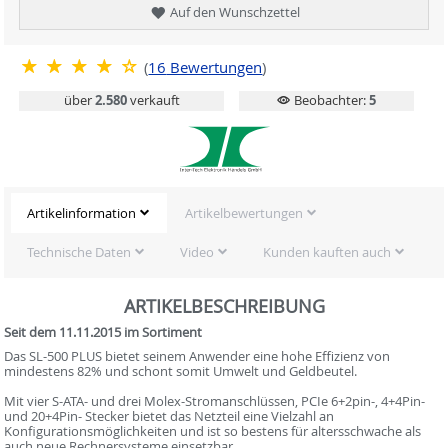
Auf den Wunschzettel
(
16
Bewertungen
)
über
2.580
verkauft
Beobachter:
5
Artikelinformation
Artikelbewertungen
Technische Daten
Video
Kunden kauften auch
ARTIKELBESCHREIBUNG
Seit dem 11.11.2015 im Sortiment
Das SL-500 PLUS bietet seinem Anwender eine hohe Effizienz von
mindestens 82% und schont somit Umwelt und Geldbeutel.
Mit vier S-ATA- und drei Molex-Stromanschlüssen, PCIe 6+2pin-, 4+4Pin-
und 20+4Pin- Stecker bietet das Netzteil eine Vielzahl an
Konfigurationsmöglichkeiten und ist so bestens für altersschwache als
auch neue Rechnersysteme einsetzbar.