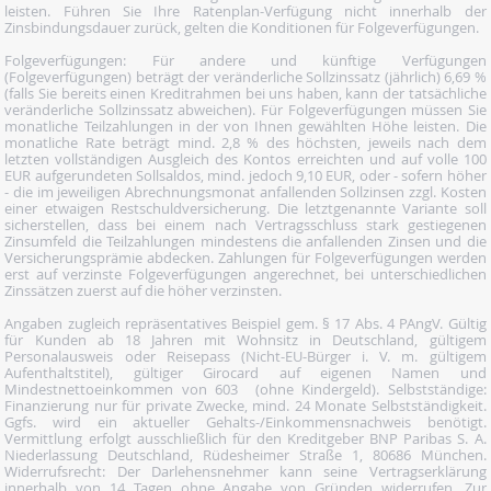
leisten. Führen Sie Ihre Ratenplan-Verfügung nicht innerhalb der
Zinsbindungsdauer zurück, gelten die Konditionen für Folgeverfügungen.
Folgeverfügungen: Für andere und künftige Verfügungen
(Folgeverfügungen) beträgt der veränderliche Sollzinssatz (jährlich) 6,69 %
(falls Sie bereits einen Kreditrahmen bei uns haben, kann der tatsächliche
veränderliche Sollzinssatz abweichen). Für Folgeverfügungen müssen Sie
monatliche Teilzahlungen in der von Ihnen gewählten Höhe leisten. Die
monatliche Rate beträgt mind. 2,8 % des höchsten, jeweils nach dem
letzten vollständigen Ausgleich des Kontos erreichten und auf volle 100
EUR aufgerundeten Sollsaldos, mind. jedoch 9,10 EUR, oder - sofern höher
- die im jeweiligen Abrechnungsmonat anfallenden Sollzinsen zzgl. Kosten
einer etwaigen Restschuldversicherung. Die letztgenannte Variante soll
sicherstellen, dass bei einem nach Vertragsschluss stark gestiegenen
Zinsumfeld die Teilzahlungen mindestens die anfallenden Zinsen und die
Versicherungsprämie abdecken. Zahlungen für Folgeverfügungen werden
erst auf verzinste Folgeverfügungen angerechnet, bei unterschiedlichen
Zinssätzen zuerst auf die höher verzinsten.
Angaben zugleich repräsentatives Beispiel gem. § 17 Abs. 4 PAngV. Gültig
für Kunden ab 18 Jahren mit Wohnsitz in Deutschland, gültigem
Personalausweis oder Reisepass (Nicht-EU-Bürger i. V. m. gültigem
Aufenthaltstitel), gültiger Girocard auf eigenen Namen und
Mindestnettoeinkommen von 603  (ohne Kindergeld). Selbstständige:
Finanzierung nur für private Zwecke, mind. 24 Monate Selbstständigkeit.
Ggfs. wird ein aktueller Gehalts-/Einkommensnachweis benötigt.
Vermittlung erfolgt ausschließlich für den Kreditgeber BNP Paribas S. A.
Niederlassung Deutschland, Rüdesheimer Straße 1, 80686 München.
Widerrufsrecht: Der Darlehensnehmer kann seine Vertragserklärung
innerhalb von 14 Tagen ohne Angabe von Gründen widerrufen. Zur