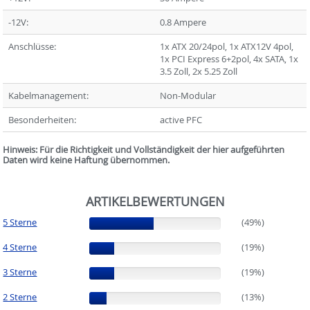
-12V:
0.8 Ampere
Anschlüsse:
1x ATX 20/24pol, 1x ATX12V 4pol,
1x PCI Express 6+2pol, 4x SATA, 1x
3.5 Zoll, 2x 5.25 Zoll
Kabelmanagement:
Non-Modular
Besonderheiten:
active PFC
Hinweis: Für die Richtigkeit und Vollständigkeit der hier aufgeführten
Daten wird keine Haftung übernommen.
ARTIKELBEWERTUNGEN
5 Sterne
(49%)
(49%)
4 Sterne
(19%)
(19%)
3 Sterne
(19%)
(19%)
2 Sterne
(13%)
(13%)