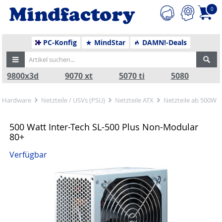
0
PC-Konfig
MindStar
DAMN!-Deals
9800x3d
9070 xt
5070 ti
5080
Hardware
Netzteile / USVs (PSU)
Netzteile ATX
Netzteile ab 500W
500 Watt Inter-Tech SL-500 Plus Non-Modular
80+
Verfügbar
Zurück
Nä