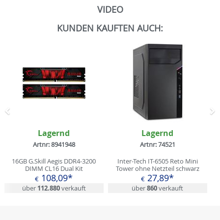
VIDEO
KUNDEN KAUFTEN AUCH:
Zurück
N
Lagernd
Lagernd
Artnr: 8941948
Artnr: 74521
16GB G.Skill Aegis DDR4-3200
Inter-Tech IT-6505 Reto Mini
DIMM CL16 Dual Kit
Tower ohne Netzteil schwarz
108,09*
27,89*
€
€
über
112.880
verkauft
über
860
verkauft