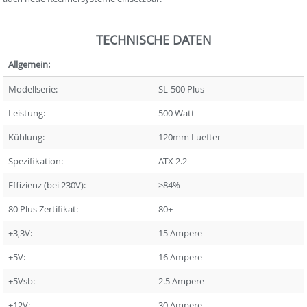
TECHNISCHE DATEN
Allgemein:
Modellserie:
SL-500 Plus
Leistung:
500 Watt
Kühlung:
120mm Luefter
Spezifikation:
ATX 2.2
Effizienz (bei 230V):
>84%
80 Plus Zertifikat:
80+
+3,3V:
15 Ampere
+5V:
16 Ampere
+5Vsb:
2.5 Ampere
+12V:
30 Ampere