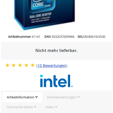
Artikelnummer
41141
EAN
5032037009966
SKU
BX80616I3530
Nicht mehr lieferbar.
(
10
Bewertungen
)
Artikelinformation
Artikelbewertungen
Technische Daten
Video