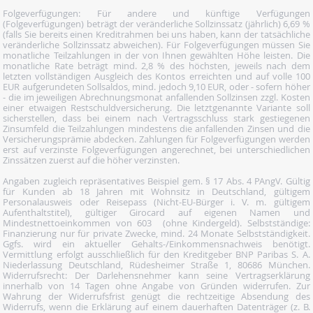
Folgeverfügungen: Für andere und künftige Verfügungen
(Folgeverfügungen) beträgt der veränderliche Sollzinssatz (jährlich) 6,69 %
(falls Sie bereits einen Kreditrahmen bei uns haben, kann der tatsächliche
veränderliche Sollzinssatz abweichen). Für Folgeverfügungen müssen Sie
monatliche Teilzahlungen in der von Ihnen gewählten Höhe leisten. Die
monatliche Rate beträgt mind. 2,8 % des höchsten, jeweils nach dem
letzten vollständigen Ausgleich des Kontos erreichten und auf volle 100
EUR aufgerundeten Sollsaldos, mind. jedoch 9,10 EUR, oder - sofern höher
- die im jeweiligen Abrechnungsmonat anfallenden Sollzinsen zzgl. Kosten
einer etwaigen Restschuldversicherung. Die letztgenannte Variante soll
sicherstellen, dass bei einem nach Vertragsschluss stark gestiegenen
Zinsumfeld die Teilzahlungen mindestens die anfallenden Zinsen und die
Versicherungsprämie abdecken. Zahlungen für Folgeverfügungen werden
erst auf verzinste Folgeverfügungen angerechnet, bei unterschiedlichen
Zinssätzen zuerst auf die höher verzinsten.
Angaben zugleich repräsentatives Beispiel gem. § 17 Abs. 4 PAngV. Gültig
für Kunden ab 18 Jahren mit Wohnsitz in Deutschland, gültigem
Personalausweis oder Reisepass (Nicht-EU-Bürger i. V. m. gültigem
Aufenthaltstitel), gültiger Girocard auf eigenen Namen und
Mindestnettoeinkommen von 603  (ohne Kindergeld). Selbstständige:
Finanzierung nur für private Zwecke, mind. 24 Monate Selbstständigkeit.
Ggfs. wird ein aktueller Gehalts-/Einkommensnachweis benötigt.
Vermittlung erfolgt ausschließlich für den Kreditgeber BNP Paribas S. A.
Niederlassung Deutschland, Rüdesheimer Straße 1, 80686 München.
Widerrufsrecht: Der Darlehensnehmer kann seine Vertragserklärung
innerhalb von 14 Tagen ohne Angabe von Gründen widerrufen. Zur
Wahrung der Widerrufsfrist genügt die rechtzeitige Absendung des
Widerrufs, wenn die Erklärung auf einem dauerhaften Datenträger (z. B.