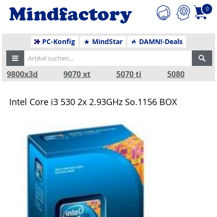
0
PC-Konfig
MindStar
DAMN!-Deals
9800x3d
9070 xt
5070 ti
5080
Intel Core i3 530 2x 2.93GHz So.1156 BOX