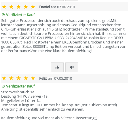
Daniel
am 07.06.2010
Verifizierter Kauf
Sehr guter Prozessor der sich auch durchaus zum spielen eignet.Mit
leichter Spannungserhöhung und etwas Geduld(und entsprechendem
CPU-Kühler)lässt er sich auf 4,5 GHZ hochtakten (Prime stable)und somit
wohl auch deutlich teurere Prozessoren hinter sich.Ich hab ihn zusammen
mit einem GIGABYTE GA-H55M-USB3, 2x2048MB Mushkin Redline DDR3-
1600 CL6 Kit "Red Frostbyte" einem EKL Alpenföhn Brocken und meiner
guten, alten Zotac 8800GT amp Edition verbaut und bin echt angetan von
der Performance.Von mir eine klare Kaufempfehlung!
Felix
am 07.05.2010
Verifizierter Kauf
Stromverbrauch 1a.
Leistung (HTPC / Server) 1a.
Mitgelieferter Lüfter 1a.
Temperatur liegt im IDLE immer bei knapp 30° (mit Kühler von Intel).
Anleitung ist ebenfalls sehr einfach zu verstehen.
Kaufempfehlung und viel mehr als 5 Sterne-Bewertung ;)