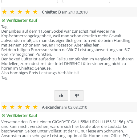
Chieftec i3
am 24.10.2010
Verifizierter Kauf
Tag.
Der Einbau auf dem 1156er Sockel war zunächst mal wieder ne
Kopfschmerzangelegenheit, weil man schon deutlich mehr Gewalt
aufwenden muß, als man das eigentlich gern tun würde beim Handling
mit seinem schönenn neuen Prozessor. Aber alles fein.
Bei dem billigen Prozessor schon ne Win7-Leistungsbewertung von 6.7
von 7.9 möglichen Punkten.
Der boxed Lüfter ist auf jeden Fall zu empfehlen im Vergleich zu früheren
Modellen, zumindest mit der Intel DH55HC Lüftersteuerung nicht zu
hören im Chieftec Gehäuse.
Also bombiges Preis-Leistungs-Verhältnis!!!
Tag.
Alexander
am 02.08.2010
Verifizierter Kauf
Verwende den i3 mit einem GIGABYTE GA-H55M-UD2H I-H55 S1156 µATX
und kann nicht verstehen, warum sich hier Leute über die Lautstärke
beschweren. Selbst unter Volllast ist der PC nur leise am Schnurren.
Ansonsten auch sehr gute Leistung, optimal für Home- und Office-PCs,