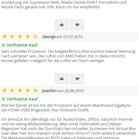
Auslastung mit Expression Web, Media Center DVB-T Fernsehen und
Abobe Flash gerade mal 10%. Kann ich nur empfehlen.
George
am 07.07.2010
Verifizierter Kauf
Sehr schneller Prozessor. Die beigelieferte Lüfter könnte meiner Meinung
nach viel leiser sein. Die Lüfter von AMD haben mir in diese Hinsicht
besser gefallen. Lediglich für die Lüfter ein Stern weniger.
Joachim
am 20.06.2010
Verifizierter Kauf
Wie bei Daniel ist bei mir der Prozessor auf einem Mainboard Gigabyte
GA-H55M-USB3 eingesetzt. Nur Onboard-Grafik.
Ich benutze ihn allerdings nur für Audio/Video, Office, natürlich Internet
und ein wenig Bildbearbeitung, alles unter Fedora(64) und Debian.
Begeistert hat mich der Durchsatz bei virtuellen Systemen mit Virtual Box
(war aber hier von meinem uralt-Athlon ohne VT nicht wirklich verwöhnt).
Die Werkseinstellungen im BIOS habe ich belassen und vermisse