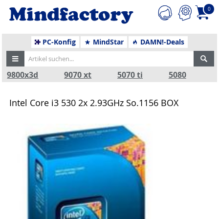
0
PC-Konfig
MindStar
DAMN!-Deals
9800x3d
9070 xt
5070 ti
5080
Intel Core i3 530 2x 2.93GHz So.1156 BOX