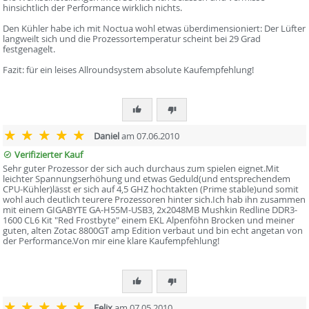
hinsichtlich der Performance wirklich nichts.
Den Kühler habe ich mit Noctua wohl etwas überdimensioniert: Der Lüfter
langweilt sich und die Prozessortemperatur scheint bei 29 Grad
festgenagelt.
Fazit: für ein leises Allroundsystem absolute Kaufempfehlung!
Daniel
am 07.06.2010
Verifizierter Kauf
Sehr guter Prozessor der sich auch durchaus zum spielen eignet.Mit
leichter Spannungserhöhung und etwas Geduld(und entsprechendem
CPU-Kühler)lässt er sich auf 4,5 GHZ hochtakten (Prime stable)und somit
wohl auch deutlich teurere Prozessoren hinter sich.Ich hab ihn zusammen
mit einem GIGABYTE GA-H55M-USB3, 2x2048MB Mushkin Redline DDR3-
1600 CL6 Kit "Red Frostbyte" einem EKL Alpenföhn Brocken und meiner
guten, alten Zotac 8800GT amp Edition verbaut und bin echt angetan von
der Performance.Von mir eine klare Kaufempfehlung!
Felix
am 07.05.2010