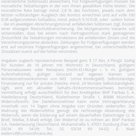
veränderliche Sollzinssatz abweichen). Für Folgeverfügungen müssen Sie
monatliche Teilzahlungen in der von Ihnen gewählten Höhe leisten. Die
monatliche Rate beträgt mind. 2,8 % des höchsten, jeweils nach dem
letzten vollständigen Ausgleich des Kontos erreichten und auf volle 100
EUR aufgerundeten Sollsaldos, mind. jedoch 9,10 EUR, oder - sofern höher
- die im jeweiligen Abrechnungsmonat anfallenden Sollzinsen zzgl. Kosten
einer etwaigen Restschuldversicherung. Die letztgenannte Variante soll
sicherstellen, dass bei einem nach Vertragsschluss stark gestiegenen
Zinsumfeld die Teilzahlungen mindestens die anfallenden Zinsen und die
Versicherungsprämie abdecken. Zahlungen für Folgeverfügungen werden
erst auf verzinste Folgeverfügungen angerechnet, bei unterschiedlichen
Zinssätzen zuerst auf die höher verzinsten.
Angaben zugleich repräsentatives Beispiel gem. § 17 Abs. 4 PAngV. Gültig
für Kunden ab 18 Jahren mit Wohnsitz in Deutschland, gültigem
Personalausweis oder Reisepass (Nicht-EU-Bürger i. V. m. gültigem
Aufenthaltstitel), gültiger Girocard auf eigenen Namen und
Mindestnettoeinkommen von 603  (ohne Kindergeld). Selbstständige:
Finanzierung nur für private Zwecke, mind. 24 Monate Selbstständigkeit.
Ggfs. wird ein aktueller Gehalts-/Einkommensnachweis benötigt.
Vermittlung erfolgt ausschließlich für den Kreditgeber BNP Paribas S. A.
Niederlassung Deutschland, Rüdesheimer Straße 1, 80686 München.
Widerrufsrecht: Der Darlehensnehmer kann seine Vertragserklärung
innerhalb von 14 Tagen ohne Angabe von Gründen widerrufen. Zur
Wahrung der Widerrufsfrist genügt die rechtzeitige Absendung des
Widerrufs, wenn die Erklärung auf einem dauerhaften Datenträger (z. B.
Brief, Telefax, E-Mail) erfolgt. Der Widerruf ist zu richten an: BNP Paribas
S.A. Niederlassung Deutschland, Wuhanstraße 5, 47051 Duisburg (Fax: 02
03/34 69 54-09; Tel.: 02 03/34 69 54-02; E- Mail:
widerruf@consorsfinanz.de).