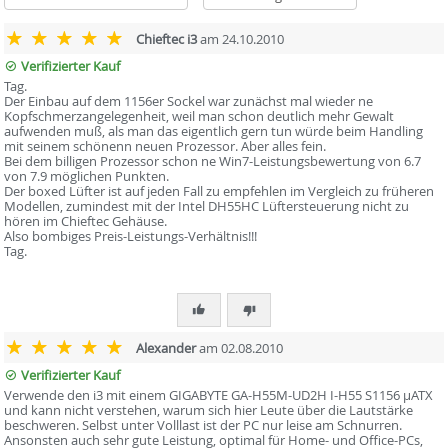
Chieftec i3
am 24.10.2010
Verifizierter Kauf
Tag.
Der Einbau auf dem 1156er Sockel war zunächst mal wieder ne
Kopfschmerzangelegenheit, weil man schon deutlich mehr Gewalt
aufwenden muß, als man das eigentlich gern tun würde beim Handling
mit seinem schönenn neuen Prozessor. Aber alles fein.
Bei dem billigen Prozessor schon ne Win7-Leistungsbewertung von 6.7
von 7.9 möglichen Punkten.
Der boxed Lüfter ist auf jeden Fall zu empfehlen im Vergleich zu früheren
Modellen, zumindest mit der Intel DH55HC Lüftersteuerung nicht zu
hören im Chieftec Gehäuse.
Also bombiges Preis-Leistungs-Verhältnis!!!
Tag.
Alexander
am 02.08.2010
Verifizierter Kauf
Verwende den i3 mit einem GIGABYTE GA-H55M-UD2H I-H55 S1156 µATX
und kann nicht verstehen, warum sich hier Leute über die Lautstärke
beschweren. Selbst unter Volllast ist der PC nur leise am Schnurren.
Ansonsten auch sehr gute Leistung, optimal für Home- und Office-PCs,