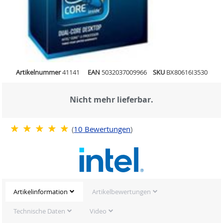
Artikelnummer
41141
EAN
5032037009966
SKU
BX80616I3530
Nicht mehr lieferbar.
(
10
Bewertungen
)
Artikelinformation
Artikelbewertungen
Technische Daten
Video