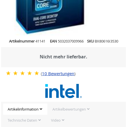
Artikelnummer
41141
EAN
5032037009966
SKU
BX80616I3530
Nicht mehr lieferbar.
(
10
Bewertungen
)
Artikelinformation
Artikelbewertungen
Technische Daten
Video