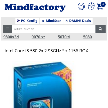
0
PC-Konfig
MindStar
DAMN!-Deals
9800x3d
9070 xt
5070 ti
5080
Intel Core i3 530 2x 2.93GHz So.1156 BOX