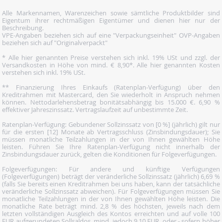
Alle Markennamen, Warenzeichen sowie sämtliche Produktbilder sind
Eigentum ihrer rechtmäßigen Eigentümer und dienen hier nur der
Beschreibung.
VPE-Angaben beziehen sich auf eine "Verpackungseinheit" OVP-Angaben
beziehen sich auf "Originalverpackt"
* Alle hier genannten Preise verstehen sich inkl. 19% USt und zzgl. der
Versandkosten in Höhe von mind. € 8,90*. Alle hier genannten Kosten
verstehen sich inkl. 19% USt.
** Finanzierung Ihres Einkaufs (Ratenplan-Verfügung) über den
Kreditrahmen mit Mastercard, den Sie wiederholt in Anspruch nehmen
können. Nettodarlehensbetrag bonitätsabhängig bis 15.000 €. 6,90 %
effektiver Jahreszinssatz. Vertragslaufzeit auf unbestimmte Zeit.
Ratenplan-Verfügung: Gebundener Sollzinssatz von [0 %] (jährlich) gilt nur
für die ersten [12] Monate ab Vertragsschluss (Zinsbindungsdauer); Sie
müssen monatliche Teilzahlungen in der von Ihnen gewählten Höhe
leisten. Führen Sie Ihre Ratenplan-Verfügung nicht innerhalb der
Zinsbindungsdauer zurück, gelten die Konditionen für Folgeverfügungen.
Folgeverfügungen: Für andere und künftige Verfügungen
(Folgeverfügungen) beträgt der veränderliche Sollzinssatz (jährlich) 6,69 %
(falls Sie bereits einen Kreditrahmen bei uns haben, kann der tatsächliche
veränderliche Sollzinssatz abweichen). Für Folgeverfügungen müssen Sie
monatliche Teilzahlungen in der von Ihnen gewählten Höhe leisten. Die
monatliche Rate beträgt mind. 2,8 % des höchsten, jeweils nach dem
letzten vollständigen Ausgleich des Kontos erreichten und auf volle 100
EUR aufgerundeten Sollsaldos, mind. jedoch 9,10 EUR, oder - sofern höher