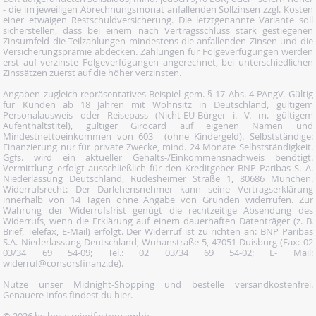
- die im jeweiligen Abrechnungsmonat anfallenden Sollzinsen zzgl. Kosten
einer etwaigen Restschuldversicherung. Die letztgenannte Variante soll
sicherstellen, dass bei einem nach Vertragsschluss stark gestiegenen
Zinsumfeld die Teilzahlungen mindestens die anfallenden Zinsen und die
Versicherungsprämie abdecken. Zahlungen für Folgeverfügungen werden
erst auf verzinste Folgeverfügungen angerechnet, bei unterschiedlichen
Zinssätzen zuerst auf die höher verzinsten.
Angaben zugleich repräsentatives Beispiel gem. § 17 Abs. 4 PAngV. Gültig
für Kunden ab 18 Jahren mit Wohnsitz in Deutschland, gültigem
Personalausweis oder Reisepass (Nicht-EU-Bürger i. V. m. gültigem
Aufenthaltstitel), gültiger Girocard auf eigenen Namen und
Mindestnettoeinkommen von 603  (ohne Kindergeld). Selbstständige:
Finanzierung nur für private Zwecke, mind. 24 Monate Selbstständigkeit.
Ggfs. wird ein aktueller Gehalts-/Einkommensnachweis benötigt.
Vermittlung erfolgt ausschließlich für den Kreditgeber BNP Paribas S. A.
Niederlassung Deutschland, Rüdesheimer Straße 1, 80686 München.
Widerrufsrecht: Der Darlehensnehmer kann seine Vertragserklärung
innerhalb von 14 Tagen ohne Angabe von Gründen widerrufen. Zur
Wahrung der Widerrufsfrist genügt die rechtzeitige Absendung des
Widerrufs, wenn die Erklärung auf einem dauerhaften Datenträger (z. B.
Brief, Telefax, E-Mail) erfolgt. Der Widerruf ist zu richten an: BNP Paribas
S.A. Niederlassung Deutschland, Wuhanstraße 5, 47051 Duisburg (Fax: 02
03/34 69 54-09; Tel.: 02 03/34 69 54-02; E- Mail:
widerruf@consorsfinanz.de).
Nutze unser Midnight-Shopping und bestelle versandkostenfrei.
Genauere Infos findest du
hier
.
© 2026 by heise mindfactory gmbh