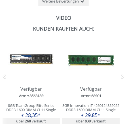
Weitere Bewertungen
VIDEO
KUNDEN KAUFTEN AUCH:
Zurück
N
Verfügbar
Verfügbar
Artnr: 8563189
Artnr: 68901
8GB TeamGroup Elite Series
8GB Innovation IT 4260124852022
DDR3-1600 DIMM CL11 Single
DDR3-1600 DIMM CL11 Single
28,35*
29,85*
€
€
über
260
verkauft
über
830
verkauft