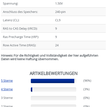
Spannung:
1.50V
Anschluss des Speichers:
240-pin
Latenz (CL):
CL9
RAS to CAS Delay (tRCD):
9
Ras Precharge Time (tRP):
9
Row Active Time (tRAS):
24
Hinweis: Für die Richtigkeit und Vollständigkeit der hier aufgeführten
Daten wird keine Haftung übernommen.
ARTIKELBEWERTUNGEN
5 Sterne
(96%)
(96%)
4 Sterne
(3%)
(3%)
3 Sterne
(0%)
(0%)
2 Sterne
(0%)
(0%)