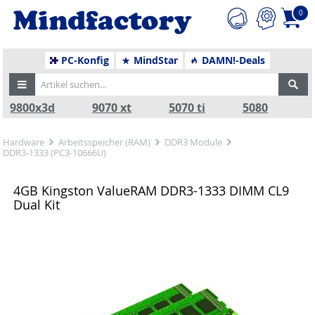
0
PC-Konfig
MindStar
DAMN!-Deals
9800x3d
9070 xt
5070 ti
5080
Hardware
Arbeitsspeicher (RAM)
DDR3 Module
DDR3-1333 (PC3-10666U)
4GB Kingston ValueRAM DDR3-1333 DIMM CL9
Dual Kit