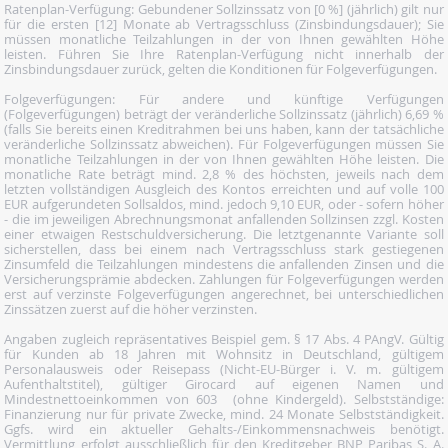
Ratenplan-Verfügung: Gebundener Sollzinssatz von [0 %] (jährlich) gilt nur
für die ersten [12] Monate ab Vertragsschluss (Zinsbindungsdauer); Sie
müssen monatliche Teilzahlungen in der von Ihnen gewählten Höhe
leisten. Führen Sie Ihre Ratenplan-Verfügung nicht innerhalb der
Zinsbindungsdauer zurück, gelten die Konditionen für Folgeverfügungen.
Folgeverfügungen: Für andere und künftige Verfügungen
(Folgeverfügungen) beträgt der veränderliche Sollzinssatz (jährlich) 6,69 %
(falls Sie bereits einen Kreditrahmen bei uns haben, kann der tatsächliche
veränderliche Sollzinssatz abweichen). Für Folgeverfügungen müssen Sie
monatliche Teilzahlungen in der von Ihnen gewählten Höhe leisten. Die
monatliche Rate beträgt mind. 2,8 % des höchsten, jeweils nach dem
letzten vollständigen Ausgleich des Kontos erreichten und auf volle 100
EUR aufgerundeten Sollsaldos, mind. jedoch 9,10 EUR, oder - sofern höher
- die im jeweiligen Abrechnungsmonat anfallenden Sollzinsen zzgl. Kosten
einer etwaigen Restschuldversicherung. Die letztgenannte Variante soll
sicherstellen, dass bei einem nach Vertragsschluss stark gestiegenen
Zinsumfeld die Teilzahlungen mindestens die anfallenden Zinsen und die
Versicherungsprämie abdecken. Zahlungen für Folgeverfügungen werden
erst auf verzinste Folgeverfügungen angerechnet, bei unterschiedlichen
Zinssätzen zuerst auf die höher verzinsten.
Angaben zugleich repräsentatives Beispiel gem. § 17 Abs. 4 PAngV. Gültig
für Kunden ab 18 Jahren mit Wohnsitz in Deutschland, gültigem
Personalausweis oder Reisepass (Nicht-EU-Bürger i. V. m. gültigem
Aufenthaltstitel), gültiger Girocard auf eigenen Namen und
Mindestnettoeinkommen von 603  (ohne Kindergeld). Selbstständige:
Finanzierung nur für private Zwecke, mind. 24 Monate Selbstständigkeit.
Ggfs. wird ein aktueller Gehalts-/Einkommensnachweis benötigt.
Vermittlung erfolgt ausschließlich für den Kreditgeber BNP Paribas S. A.