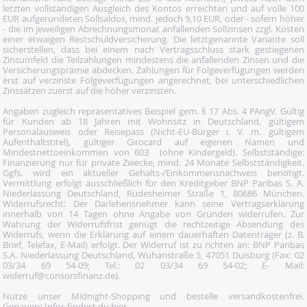
letzten vollständigen Ausgleich des Kontos erreichten und auf volle 100
EUR aufgerundeten Sollsaldos, mind. jedoch 9,10 EUR, oder - sofern höher
- die im jeweiligen Abrechnungsmonat anfallenden Sollzinsen zzgl. Kosten
einer etwaigen Restschuldversicherung. Die letztgenannte Variante soll
sicherstellen, dass bei einem nach Vertragsschluss stark gestiegenen
Zinsumfeld die Teilzahlungen mindestens die anfallenden Zinsen und die
Versicherungsprämie abdecken. Zahlungen für Folgeverfügungen werden
erst auf verzinste Folgeverfügungen angerechnet, bei unterschiedlichen
Zinssätzen zuerst auf die höher verzinsten.
Angaben zugleich repräsentatives Beispiel gem. § 17 Abs. 4 PAngV. Gültig
für Kunden ab 18 Jahren mit Wohnsitz in Deutschland, gültigem
Personalausweis oder Reisepass (Nicht-EU-Bürger i. V. m. gültigem
Aufenthaltstitel), gültiger Girocard auf eigenen Namen und
Mindestnettoeinkommen von 603  (ohne Kindergeld). Selbstständige:
Finanzierung nur für private Zwecke, mind. 24 Monate Selbstständigkeit.
Ggfs. wird ein aktueller Gehalts-/Einkommensnachweis benötigt.
Vermittlung erfolgt ausschließlich für den Kreditgeber BNP Paribas S. A.
Niederlassung Deutschland, Rüdesheimer Straße 1, 80686 München.
Widerrufsrecht: Der Darlehensnehmer kann seine Vertragserklärung
innerhalb von 14 Tagen ohne Angabe von Gründen widerrufen. Zur
Wahrung der Widerrufsfrist genügt die rechtzeitige Absendung des
Widerrufs, wenn die Erklärung auf einem dauerhaften Datenträger (z. B.
Brief, Telefax, E-Mail) erfolgt. Der Widerruf ist zu richten an: BNP Paribas
S.A. Niederlassung Deutschland, Wuhanstraße 5, 47051 Duisburg (Fax: 02
03/34 69 54-09; Tel.: 02 03/34 69 54-02; E- Mail:
widerruf@consorsfinanz.de).
Nutze unser Midnight-Shopping und bestelle versandkostenfrei.
Genauere Infos findest du
hier
.