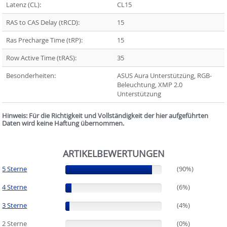
Latenz (CL):
CL15
RAS to CAS Delay (tRCD):
15
Ras Precharge Time (tRP):
15
Row Active Time (tRAS):
35
Besonderheiten:
ASUS Aura Unterstützüng, RGB-
Beleuchtung, XMP 2.0
Unterstützung
Hinweis: Für die Richtigkeit und Vollständigkeit der hier aufgeführten
Daten wird keine Haftung übernommen.
ARTIKELBEWERTUNGEN
5 Sterne
(90%)
(90%)
4 Sterne
(6%)
(6%)
3 Sterne
(4%)
(4%)
2 Sterne
(0%)
(0%)