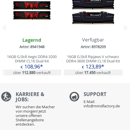
Zurück
N
Lagernd
Verfügbar
Artnr: 8941948
Artnr: 8978209
16GB G.Skill Aegis DDR4-3200
16GB G.Skill RipJaws V schwarz
DIMM CL16 Dual Kit
DDR4-3600 DIMM CL18 Dual Kit
108,96*
123,89*
€
€
über
112.880
verkauft
über
17.450
verkauft
KARRIERE &
S
UPPORT
JOBS:
E-Mail:
info@mindfactory.de
Wir suchen die Macher
von morgen! Jetzt
unsere offenen
Stellenangebote
entdecken.