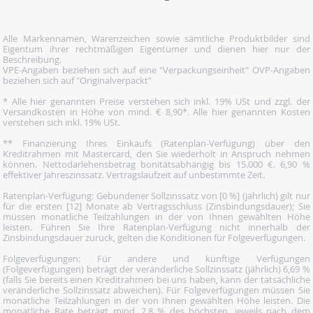
Alle Markennamen, Warenzeichen sowie sämtliche Produktbilder sind
Eigentum ihrer rechtmäßigen Eigentümer und dienen hier nur der
Beschreibung.
VPE-Angaben beziehen sich auf eine "Verpackungseinheit" OVP-Angaben
beziehen sich auf "Originalverpackt"
* Alle hier genannten Preise verstehen sich inkl. 19% USt und zzgl. der
Versandkosten in Höhe von mind. € 8,90*. Alle hier genannten Kosten
verstehen sich inkl. 19% USt.
** Finanzierung Ihres Einkaufs (Ratenplan-Verfügung) über den
Kreditrahmen mit Mastercard, den Sie wiederholt in Anspruch nehmen
können. Nettodarlehensbetrag bonitätsabhängig bis 15.000 €. 6,90 %
effektiver Jahreszinssatz. Vertragslaufzeit auf unbestimmte Zeit.
Ratenplan-Verfügung: Gebundener Sollzinssatz von [0 %] (jährlich) gilt nur
für die ersten [12] Monate ab Vertragsschluss (Zinsbindungsdauer); Sie
müssen monatliche Teilzahlungen in der von Ihnen gewählten Höhe
leisten. Führen Sie Ihre Ratenplan-Verfügung nicht innerhalb der
Zinsbindungsdauer zurück, gelten die Konditionen für Folgeverfügungen.
Folgeverfügungen: Für andere und künftige Verfügungen
(Folgeverfügungen) beträgt der veränderliche Sollzinssatz (jährlich) 6,69 %
(falls Sie bereits einen Kreditrahmen bei uns haben, kann der tatsächliche
veränderliche Sollzinssatz abweichen). Für Folgeverfügungen müssen Sie
monatliche Teilzahlungen in der von Ihnen gewählten Höhe leisten. Die
monatliche Rate beträgt mind. 2,8 % des höchsten, jeweils nach dem