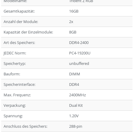
Modellname:
Trident Z RGB
Gesamtkapazität:
16GB
Anzahl der Module:
2x
Kapazität der Einzelmodule:
8GB
Art des Speichers:
DDR4-2400
JEDEC Norm:
PC4-19200U
Speichertyp:
unbuffered
Bauform:
DIMM
Speicherinterface:
DDR4
Max. Frequenz:
2400MHz
Verpackung:
Dual Kit
Spannung:
1.20V
Anschluss des Speichers:
288-pin