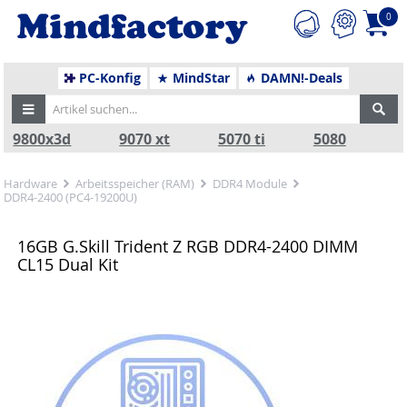
0
PC-Konfig
MindStar
DAMN!-Deals
9800x3d
9070 xt
5070 ti
5080
Hardware
Arbeitsspeicher (RAM)
DDR4 Module
DDR4-2400 (PC4-19200U)
16GB G.Skill Trident Z RGB DDR4-2400 DIMM
CL15 Dual Kit