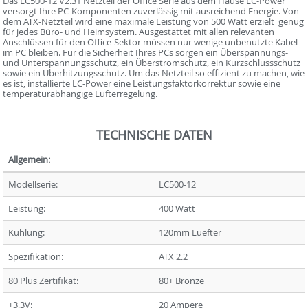
Das LC500-12 V2.31 Netzteil der Office Serie aus dem Hause LC-Power
versorgt Ihre PC-Komponenten zuverlässig mit ausreichend Energie. Von
dem ATX-Netzteil wird eine maximale Leistung von 500 Watt erzielt  genug
für jedes Büro- und Heimsystem. Ausgestattet mit allen relevanten
Anschlüssen für den Office-Sektor müssen nur wenige unbenutzte Kabel
im PC bleiben. Für die Sicherheit Ihres PCs sorgen ein Überspannungs-
und Unterspannungsschutz, ein Überstromschutz, ein Kurzschlussschutz
sowie ein Überhitzungsschutz. Um das Netzteil so effizient zu machen, wie
es ist, installierte LC-Power eine Leistungsfaktorkorrektur sowie eine
temperaturabhängige Lüfterregelung.
TECHNISCHE DATEN
Allgemein:
Modellserie:
LC500-12
Leistung:
400 Watt
Kühlung:
120mm Luefter
Spezifikation:
ATX 2.2
80 Plus Zertifikat:
80+ Bronze
+3,3V:
20 Ampere