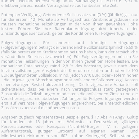
können. Nettodarlehensbetrag bonitätsabhängig bis 15.000 €. 6,90 %
effektiver Jahreszinssatz. Vertragslaufzeit auf unbestimmte Zeit.
Ratenplan-Verfügung: Gebundener Sollzinssatz von [0 %] (jährlich) gilt nur
für die ersten [12] Monate ab Vertragsschluss (Zinsbindungsdauer); Sie
müssen monatliche Teilzahlungen in der von Ihnen gewählten Höhe
leisten. Führen Sie Ihre Ratenplan-Verfügung nicht innerhalb der
Zinsbindungsdauer zurück, gelten die Konditionen für Folgeverfügungen.
Folgeverfügungen: Für andere und künftige Verfügungen
(Folgeverfügungen) beträgt der veränderliche Sollzinssatz (jährlich) 6,69 %
(falls Sie bereits einen Kreditrahmen bei uns haben, kann der tatsächliche
veränderliche Sollzinssatz abweichen). Für Folgeverfügungen müssen Sie
monatliche Teilzahlungen in der von Ihnen gewählten Höhe leisten. Die
monatliche Rate beträgt mind. 2,8 % des höchsten, jeweils nach dem
letzten vollständigen Ausgleich des Kontos erreichten und auf volle 100
EUR aufgerundeten Sollsaldos, mind. jedoch 9,10 EUR, oder - sofern höher
- die im jeweiligen Abrechnungsmonat anfallenden Sollzinsen zzgl. Kosten
einer etwaigen Restschuldversicherung. Die letztgenannte Variante soll
sicherstellen, dass bei einem nach Vertragsschluss stark gestiegenen
Zinsumfeld die Teilzahlungen mindestens die anfallenden Zinsen und die
Versicherungsprämie abdecken. Zahlungen für Folgeverfügungen werden
erst auf verzinste Folgeverfügungen angerechnet, bei unterschiedlichen
Zinssätzen zuerst auf die höher verzinsten.
Angaben zugleich repräsentatives Beispiel gem. § 17 Abs. 4 PAngV. Gültig
für Kunden ab 18 Jahren mit Wohnsitz in Deutschland, gültigem
Personalausweis oder Reisepass (Nicht-EU-Bürger i. V. m. gültigem
Aufenthaltstitel), gültiger Girocard auf eigenen Namen und
Mindestnettoeinkommen von 603  (ohne Kindergeld). Selbstständige: