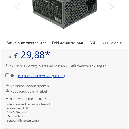
Artikelnummer
8597695
EAN
4260070124402
SKU
LC500-12 V2.31
29,88*
€
nur
* inkl. 19% USt zzgl.
Versandkosten
/
Lieferbeschränkungen
+
€ 3,90*
Geschenkverpackung
Versandkosten sparen
Feedback zum Artikel
Verantwortlichkeit in der EU:
Silent Power Electronics GmbH
Formerweg 8-10
47877 Willich
Deutschland
support@lc-power.com