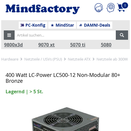
0
PC-Konfig
MindStar
DAMN!-Deals
9800x3d
9070 xt
5070 ti
5080
Hardware
Netzteile / USVs (PSU)
Netzteile ATX
Netzteile ab 300W
400 Watt LC-Power LC500-12 Non-Modular 80+
Bronze
Lagernd | > 5 St.
Zurück
Nä