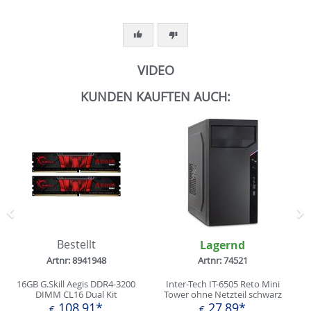
VIDEO
KUNDEN KAUFTEN AUCH:
Zurück
N
Bestellt
Lagernd
Artnr: 8941948
Artnr: 74521
16GB G.Skill Aegis DDR4-3200
Inter-Tech IT-6505 Reto Mini
DIMM CL16 Dual Kit
Tower ohne Netzteil schwarz
108,91*
27,89*
€
€