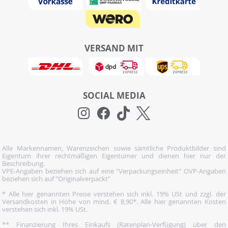
VERSAND MIT
SOCIAL MEDIA
Alle Markennamen, Warenzeichen sowie sämtliche Produktbilder sind
Eigentum ihrer rechtmäßigen Eigentümer und dienen hier nur der
Beschreibung.
VPE-Angaben beziehen sich auf eine "Verpackungseinheit" OVP-Angaben
beziehen sich auf "Originalverpackt"
* Alle hier genannten Preise verstehen sich inkl. 19% USt und zzgl. der
Versandkosten in Höhe von mind. € 8,90*. Alle hier genannten Kosten
verstehen sich inkl. 19% USt.
** Finanzierung Ihres Einkaufs (Ratenplan-Verfügung) über den