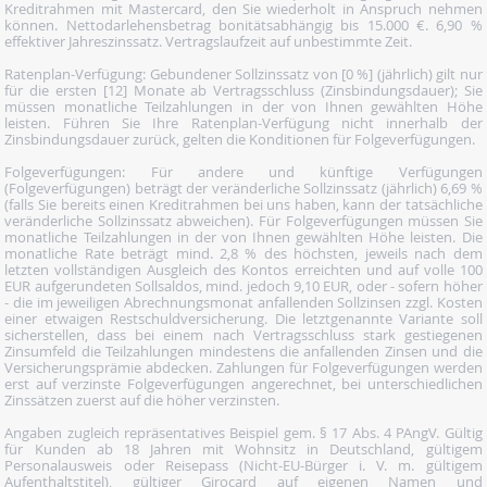
Kreditrahmen mit Mastercard, den Sie wiederholt in Anspruch nehmen
können. Nettodarlehensbetrag bonitätsabhängig bis 15.000 €. 6,90 %
effektiver Jahreszinssatz. Vertragslaufzeit auf unbestimmte Zeit.
Ratenplan-Verfügung: Gebundener Sollzinssatz von [0 %] (jährlich) gilt nur
für die ersten [12] Monate ab Vertragsschluss (Zinsbindungsdauer); Sie
müssen monatliche Teilzahlungen in der von Ihnen gewählten Höhe
leisten. Führen Sie Ihre Ratenplan-Verfügung nicht innerhalb der
Zinsbindungsdauer zurück, gelten die Konditionen für Folgeverfügungen.
Folgeverfügungen: Für andere und künftige Verfügungen
(Folgeverfügungen) beträgt der veränderliche Sollzinssatz (jährlich) 6,69 %
(falls Sie bereits einen Kreditrahmen bei uns haben, kann der tatsächliche
veränderliche Sollzinssatz abweichen). Für Folgeverfügungen müssen Sie
monatliche Teilzahlungen in der von Ihnen gewählten Höhe leisten. Die
monatliche Rate beträgt mind. 2,8 % des höchsten, jeweils nach dem
letzten vollständigen Ausgleich des Kontos erreichten und auf volle 100
EUR aufgerundeten Sollsaldos, mind. jedoch 9,10 EUR, oder - sofern höher
- die im jeweiligen Abrechnungsmonat anfallenden Sollzinsen zzgl. Kosten
einer etwaigen Restschuldversicherung. Die letztgenannte Variante soll
sicherstellen, dass bei einem nach Vertragsschluss stark gestiegenen
Zinsumfeld die Teilzahlungen mindestens die anfallenden Zinsen und die
Versicherungsprämie abdecken. Zahlungen für Folgeverfügungen werden
erst auf verzinste Folgeverfügungen angerechnet, bei unterschiedlichen
Zinssätzen zuerst auf die höher verzinsten.
Angaben zugleich repräsentatives Beispiel gem. § 17 Abs. 4 PAngV. Gültig
für Kunden ab 18 Jahren mit Wohnsitz in Deutschland, gültigem
Personalausweis oder Reisepass (Nicht-EU-Bürger i. V. m. gültigem
Aufenthaltstitel), gültiger Girocard auf eigenen Namen und