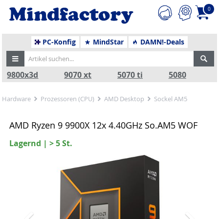
0
PC-Konfig
MindStar
DAMN!-Deals
9800x3d
9070 xt
5070 ti
5080
Hardware
Prozessoren (CPU)
AMD Desktop
Sockel AM5
AMD Ryzen 9 9900X 12x 4.40GHz So.AM5 WOF
Lagernd | > 5 St.
Zurück
Nä