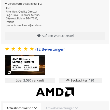
Verantwortlichkeit in der EU:
AMD
Attention: Quality Director
Logic Drive, Bianconi Avenue,
Citywest, Dublin, D24 T683,
Ireland
product-compliance@amd.com
Auf den Wunschzettel
(
12
Bewertungen
)
über
2.530
verkauft
Beobachter:
120
Artikelinformation
Artikelbewertungen