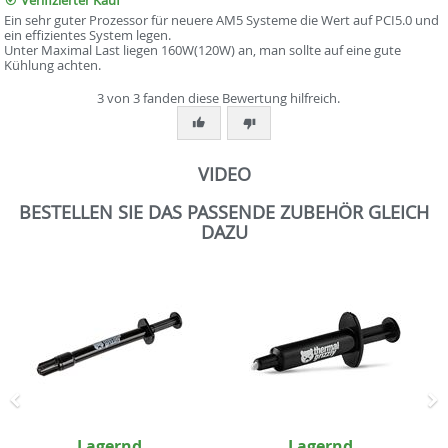
Ein sehr guter Prozessor für neuere AM5 Systeme die Wert auf PCI5.0 und
ein effizientes System legen.
Unter Maximal Last liegen 160W(120W) an, man sollte auf eine gute
Kühlung achten.
3 von 3 fanden diese Bewertung hilfreich.
VIDEO
BESTELLEN SIE DAS PASSENDE ZUBEHÖR GLEICH
DAZU
Zurück
N
Lagernd
Lagernd