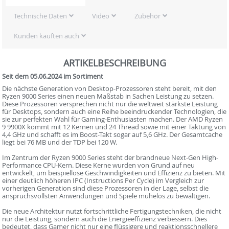
Technische Daten
Video
Zubehör
Kunden kauften auch
ARTIKELBESCHREIBUNG
Seit dem 05.06.2024 im Sortiment
Die nächste Generation von Desktop-Prozessoren steht bereit, mit den
Ryzen 9000 Series einen neuen Maßstab in Sachen Leistung zu setzen.
Diese Prozessoren versprechen nicht nur die weltweit stärkste Leistung
für Desktops, sondern auch eine Reihe beeindruckender Technologien, die
sie zur perfekten Wahl für Gaming-Enthusiasten machen. Der AMD Ryzen
9 9900X kommt mit 12 Kernen und 24 Thread sowie mit einer Taktung von
4,4 GHz und schafft es im Boost-Takt sogar auf 5,6 GHz. Der Gesamtcache
liegt bei 76 MB und der TDP bei 120 W.
Im Zentrum der Ryzen 9000 Series steht der brandneue Next-Gen High-
Performance CPU-Kern. Diese Kerne wurden von Grund auf neu
entwickelt, um beispiellose Geschwindigkeiten und Effizienz zu bieten. Mit
einer deutlich höheren IPC (Instructions Per Cycle) im Vergleich zur
vorherigen Generation sind diese Prozessoren in der Lage, selbst die
anspruchsvollsten Anwendungen und Spiele mühelos zu bewältigen.
Die neue Architektur nutzt fortschrittliche Fertigungstechniken, die nicht
nur die Leistung, sondern auch die Energieeffizienz verbessern. Dies
bedeutet, dass Gamer nicht nur eine flüssigere und reaktionsschnellere