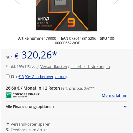
Artikelnummer
79900
EAN
0730143315296
SKU
100-
100000662WOF
320,26*
€
nur
* inkl. 19% USt zzgl.
Versandkosten
/
Lieferbeschränkungen
+
€ 3,90*
Geschenkverpackung
26,68 € / Monat in 12 Raten
(eff. Zins p.a. 0%)**
Mehr erfahren
Alle Finanzierungsoptionen
Versandkosten sparen
Feedback zum Artikel