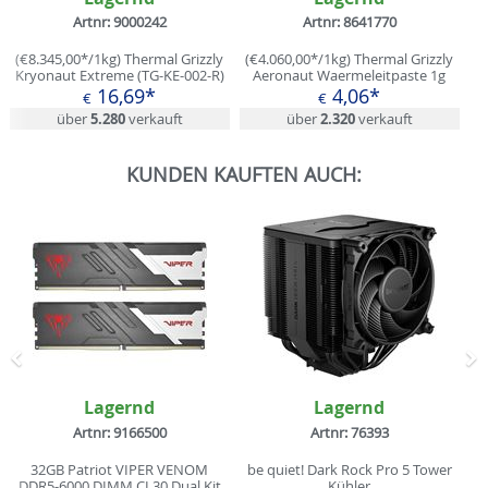
Artnr: 9000242
Artnr: 8641770
(€8.345,00*/1kg) Thermal Grizzly
(€4.060,00*/1kg) Thermal Grizzly
Kryonaut Extreme (TG-KE-002-R)
Aeronaut Waermeleitpaste 1g
Waermeleitpaste 2g
16,69*
4,06*
€
€
über
5.280
verkauft
über
2.320
verkauft
KUNDEN KAUFTEN AUCH:
Zurück
N
Lagernd
Lagernd
Artnr: 9166500
Artnr: 76393
32GB Patriot VIPER VENOM
be quiet! Dark Rock Pro 5 Tower
DDR5-6000 DIMM CL30 Dual Kit
Kühler