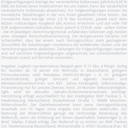
(Folgeverfügungen) beträgt der veränderliche Sollzinssatz (jährlich) 6,69 %
(falls Sie bereits einen Kreditrahmen bei uns haben, kann der tatsächliche
veränderliche Sollzinssatz abweichen). Für Folgeverfügungen müssen Sie
monatliche Teilzahlungen in der von Ihnen gewählten Höhe leisten. Die
monatliche Rate beträgt mind. 2,8 % des höchsten, jeweils nach dem
letzten vollständigen Ausgleich des Kontos erreichten und auf volle 100
EUR aufgerundeten Sollsaldos, mind. jedoch 9,10 EUR, oder - sofern höher
- die im jeweiligen Abrechnungsmonat anfallenden Sollzinsen zzgl. Kosten
einer etwaigen Restschuldversicherung. Die letztgenannte Variante soll
sicherstellen, dass bei einem nach Vertragsschluss stark gestiegenen
Zinsumfeld die Teilzahlungen mindestens die anfallenden Zinsen und die
Versicherungsprämie abdecken. Zahlungen für Folgeverfügungen werden
erst auf verzinste Folgeverfügungen angerechnet, bei unterschiedlichen
Zinssätzen zuerst auf die höher verzinsten.
Angaben zugleich repräsentatives Beispiel gem. § 17 Abs. 4 PAngV. Gültig
für Kunden ab 18 Jahren mit Wohnsitz in Deutschland, gültigem
Personalausweis oder Reisepass (Nicht-EU-Bürger i. V. m. gültigem
Aufenthaltstitel), gültiger Girocard auf eigenen Namen und
Mindestnettoeinkommen von 603  (ohne Kindergeld). Selbstständige:
Finanzierung nur für private Zwecke, mind. 24 Monate Selbstständigkeit.
Ggfs. wird ein aktueller Gehalts-/Einkommensnachweis benötigt.
Vermittlung erfolgt ausschließlich für den Kreditgeber BNP Paribas S. A.
Niederlassung Deutschland, Rüdesheimer Straße 1, 80686 München.
Widerrufsrecht: Der Darlehensnehmer kann seine Vertragserklärung
innerhalb von 14 Tagen ohne Angabe von Gründen widerrufen. Zur
Wahrung der Widerrufsfrist genügt die rechtzeitige Absendung des
Widerrufs, wenn die Erklärung auf einem dauerhaften Datenträger (z. B.
Brief, Telefax, E-Mail) erfolgt. Der Widerruf ist zu richten an: BNP Paribas
S.A. Niederlassung Deutschland, Wuhanstraße 5, 47051 Duisburg (Fax: 02