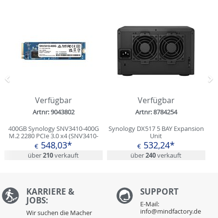
Zurück
N
Verfügbar
Verfügbar
Artnr: 9043802
Artnr: 8784254
400GB Synology SNV3410-400G
Synology DX517 5 BAY Expansion
M.2 2280 PCIe 3.0 x4 (SNV3410-
Unit
400G)
548,03*
532,24*
€
€
über
210
verkauft
über
240
verkauft
KARRIERE &
S
UPPORT
JOBS:
E-Mail:
info@mindfactory.de
Wir suchen die Macher