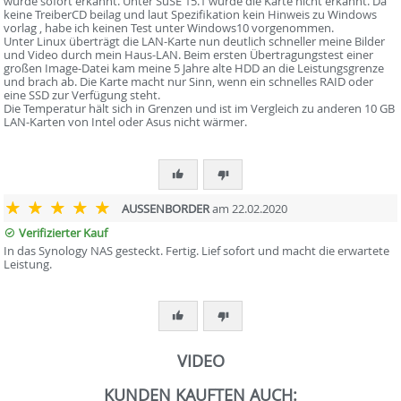
wurde sofort erkannt. Unter SuSE 15.1 wurde die Karte nicht erkannt. Da
keine TreiberCD beilag und laut Spezifikation kein Hinweis zu Windows
vorlag , habe ich keinen Test unter Windows10 vorgenommen.
Unter Linux überträgt die LAN-Karte nun deutlich schneller meine Bilder
und Video durch mein Haus-LAN. Beim ersten Übertragungstest einer
großen Image-Datei kam meine 5 Jahre alte HDD an die Leistungsgrenze
und brach ab. Die Karte macht nur Sinn, wenn ein schnelles RAID oder
eine SSD zur Verfügung steht.
Die Temperatur hält sich in Grenzen und ist im Vergleich zu anderen 10 GB
LAN-Karten von Intel oder Asus nicht wärmer.
AUSSENBORDER
am 22.02.2020
Verifizierter Kauf
In das Synology NAS gesteckt. Fertig. Lief sofort und macht die erwartete
Leistung.
VIDEO
KUNDEN KAUFTEN AUCH: