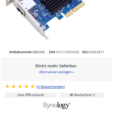
Artikelnummer
8882945
EAN
4711174723102
SKU
E10G18-T1
Nicht mehr lieferbar.
Alternativen anzeigen »
(
4
Bewertungen
)
über
270
verkauft
Beobachter:
1