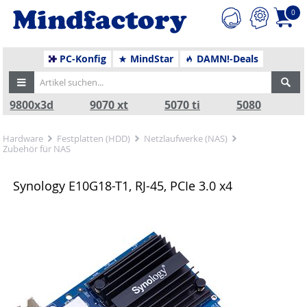
0
PC-Konfig
MindStar
DAMN!-Deals
9800x3d
9070 xt
5070 ti
5080
Hardware
Festplatten (HDD)
Netzlaufwerke (NAS)
Zubehör für NAS
Synology E10G18-T1, RJ-45, PCIe 3.0 x4