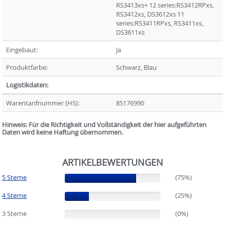
RS3413xs+ 12 series:RS3412RPxs,
RS3412xs, DS3612xs 11
series:RS3411RPxs, RS3411xs,
DS3611xs
Eingebaut:
Ja
Produktfarbe:
Schwarz, Blau
Logistikdaten:
Warentarifnummer (HS):
85176990
Hinweis: Für die Richtigkeit und Vollständigkeit der hier aufgeführten
Daten wird keine Haftung übernommen.
ARTIKELBEWERTUNGEN
5 Sterne
(75%)
(75%)
4 Sterne
(25%)
(25%)
3 Sterne
(0%)
(0%)