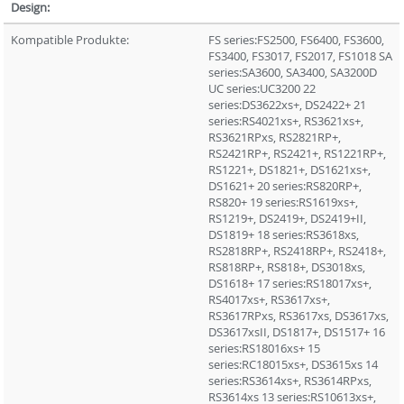
Design:
Kompatible Produkte:
FS series:FS2500, FS6400, FS3600,
FS3400, FS3017, FS2017, FS1018 SA
series:SA3600, SA3400, SA3200D
UC series:UC3200 22
series:DS3622xs+, DS2422+ 21
series:RS4021xs+, RS3621xs+,
RS3621RPxs, RS2821RP+,
RS2421RP+, RS2421+, RS1221RP+,
RS1221+, DS1821+, DS1621xs+,
DS1621+ 20 series:RS820RP+,
RS820+ 19 series:RS1619xs+,
RS1219+, DS2419+, DS2419+II,
DS1819+ 18 series:RS3618xs,
RS2818RP+, RS2418RP+, RS2418+,
RS818RP+, RS818+, DS3018xs,
DS1618+ 17 series:RS18017xs+,
RS4017xs+, RS3617xs+,
RS3617RPxs, RS3617xs, DS3617xs,
DS3617xsII, DS1817+, DS1517+ 16
series:RS18016xs+ 15
series:RC18015xs+, DS3615xs 14
series:RS3614xs+, RS3614RPxs,
RS3614xs 13 series:RS10613xs+,