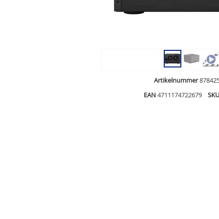
Artikelnummer
87842
EAN
4711174722679
SK