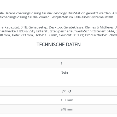
ale Datensicherungslösung für die Synology DiskStation genutzt werden. Als 
herungslösung für die lokalen Festplatten im Falle eines Systemausfalls.
herkapazität: 0 TB. Gehäusetyp: Desktop, Geräteklasse: Kleines & Mittleres
aufwerke: HDD & SSD, Unterstützte Speicherlaufwerk-Schnittstellen: SATA, Seri
 248 mm, Tiefe: 233 mm, Höhe: 157 mm, Gewicht: 3,91 kg. Produktfarbe: Schw
TECHNISCHE DATEN
1
Nein
3,91 kg
157 mm
248 mm