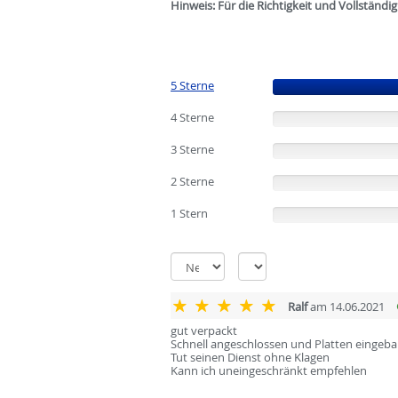
Hinweis: Für die Richtigkeit und Vollständ
5 Sterne
(100%)
4 Sterne
(0%)
3 Sterne
(0%)
2 Sterne
(0%)
1 Stern
(0%)
Ralf
am 14.06.2021
gut verpackt
Schnell angeschlossen und Platten eingeba
Tut seinen Dienst ohne Klagen
Kann ich uneingeschränkt empfehlen