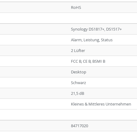
RoHS
Synology DS1817+, DS1517+
Alarm, Leistung, Status
2 Lüfter
FCC B, CE B, BSMI B
Desktop
Schwarz
21,5 dB
Kleines & Mittleres Unternehmen
84717020