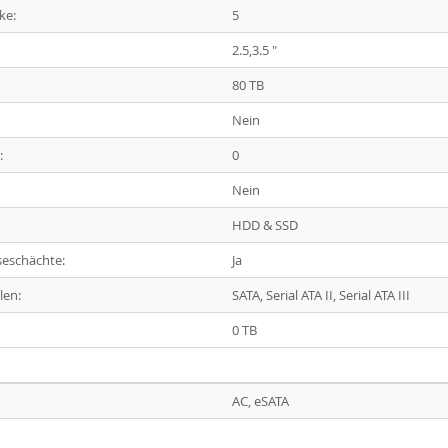
ke:
5
2.5,3.5 "
80 TB
Nein
:
0
Nein
HDD & SSD
seschächte:
Ja
len:
SATA, Serial ATA II, Serial ATA III
0 TB
AC, eSATA