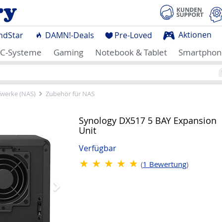
Aktionen
ndStar
DAMN!-Deals
Pre-Loved
C-Systeme
Gaming
Notebook & Tablet
Smartphon
fwerke (NAS)
Zubehör für NAS
Nächstes
Synology DX517 5 BAY Expansion
Unit
Verfügbar
(
1
Bewertung
)