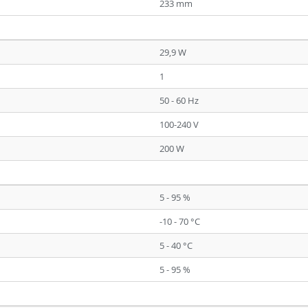
233 mm
29,9 W
1
50 - 60 Hz
100-240 V
200 W
5 - 95 %
-10 - 70 °C
5 - 40 °C
5 - 95 %