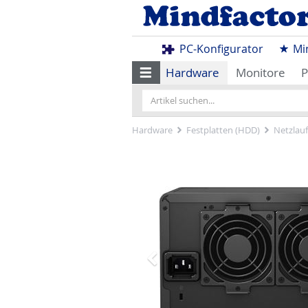
PC-Konfigurator
Mi
Hardware
Monitore
P
Hardware
Festplatten (HDD)
Netzlau
Zurück