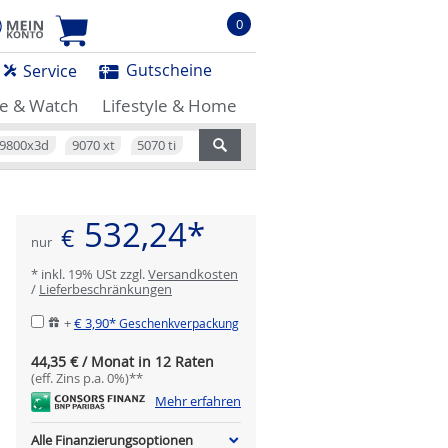
0
Gutscheine
Service
e & Watch
Lifestyle & Home
9800x3d
9070 xt
5070 ti
532,24*
€
nur
* inkl. 19% USt zzgl.
Versandkosten
/
Lieferbeschränkungen
+
€ 3,90*
Geschenkverpackung
44,35 € / Monat in 12 Raten
(eff. Zins p.a. 0%)**
Mehr erfahren
Alle Finanzierungsoptionen