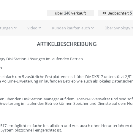
über
240
verkauft
Beobachter:
5
rtungen
Video
Kunden kauften auch
Über Synology
ARTIKELBESCHREIBUNG
ogy DiskStation-Lösungen im laufenden Betrieb.
n
z einfach um 5 zusätzliche Festplatteneinschübe. Die DX517 unterstützt 2,5"
ie Volume-Erweiterung im laufenden Betrieb wie auch als lokales Datensiche
den über den DiskStation Manager auf dem Host-NAS verwaltet und sind so
r Erweiterung im laufenden Betrieb können Speicher und Dienste auf dem H
517 ermöglicht einfache Installation und Austausch ohne Herunterfahren d
ystem blitzschnell eingerichtet ist.