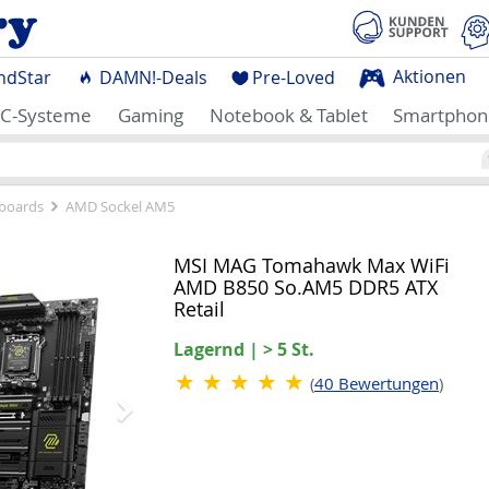
Aktionen
ndStar
DAMN!-Deals
Pre-Loved
C-Systeme
Gaming
Notebook & Tablet
Smartphon
boards
AMD Sockel AM5
Nächstes
MSI MAG Tomahawk Max WiFi
AMD B850 So.AM5 DDR5 ATX
Retail
Lagernd | > 5 St.
(
40
Bewertungen
)