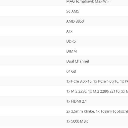
MAG Tomahawk Max WiFi
So.AM5
AMD B850
ATX
DDR5
DIMM
Dual Channel
64 GB
1x PCIe 3.0 x16, 1x PCIe 4.0 x16, 1x P
1x M.2 2230, 1x M.2 2280/22110, 3x 
1x HDMI 2.1
2x 3,5mm Klinke, 1x Toslink (optisch)
1x 5000 MBit