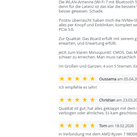
Die WLAN-Antenne (Wi-Fi 7 mit Bluetooth 5.4
denn für die Latenz ist das klar die besser
besser gewesen. Schade.
Positiv überrascht haben mich die NVMe-Slo
alles per Knopf und Einklinken, komplett w
PCIe 5.0.
Zur Qualität: Das Board erfüllt mit seinem
erwarten, und Erwartung erfüllt.
Jetzt zum klaren Minuspunkt: CMOS. Das Mai
schwer zu erreichen. Man muss tatsächlich 
Im Großen und Ganzen: 4 von 5 Sternen. Ein
Oussama
am 05.04.2
Ich empfehle es sehr!
Christian
am 23.03.2
Qualität ist gut, hat alles geklappt mit dem
verbogen oder ähnliches. Es kam geschlosse
Tom
am 18.02.2026
in Verbindung mit dem AMD Ryzen 7 9800X