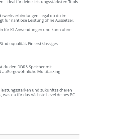
- ideal für deine leistungsstärksten Tools
Netzwerkverbindungen - egal ob du im
t für nahtlose Leistung ohne Aussetzer.
sein für KI-Anwendungen und kann ohne
udioqualität. Ein erstklassiges
st du den DDR5-Speicher mit
nd außergewöhnliche Multitasking-
leistungsstarken und zukunftssicheren
s, was du für das nächste Level deines PC-