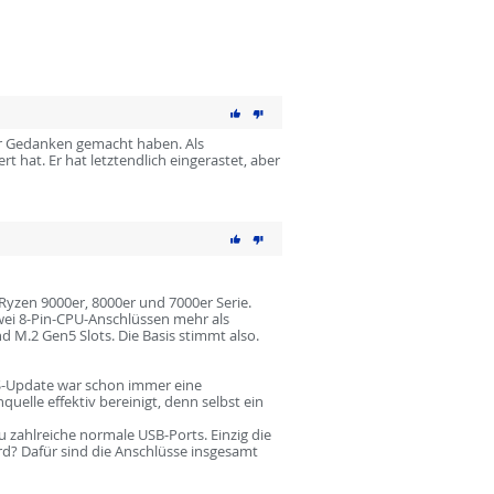
er Gedanken gemacht haben. Als
 hat. Er hat letztendlich eingerastet, aber
yzen 9000er, 8000er und 7000er Serie.
wei 8-Pin-CPU-Anschlüssen mehr als
 M.2 Gen5 Slots. Die Basis stimmt also.
IOS-Update war schon immer eine
elle effektiv bereinigt, denn selbst ein
 zahlreiche normale USB-Ports. Einzig die
rd? Dafür sind die Anschlüsse insgesamt