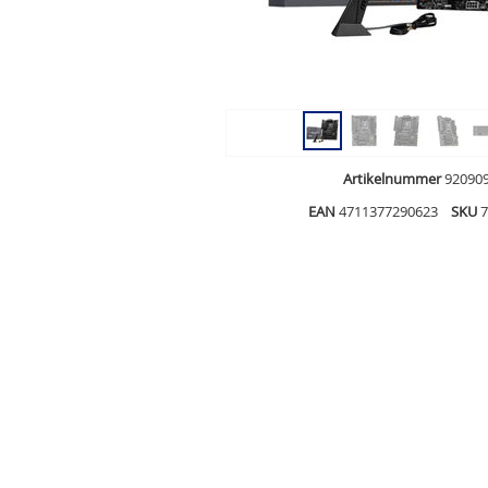
Artikelnummer
92090
EAN
4711377290623
SKU
7