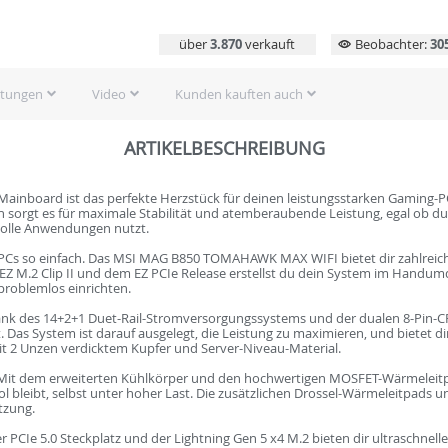
über
3.870
verkauft
Beobachter:
30
rtungen
Video
Kunden kauften auch
ARTIKELBESCHREIBUNG
oard ist das perfekte Herzstück für deinen leistungsstarken Gaming-PC o
en sorgt es für maximale Stabilität und atemberaubende Leistung, egal ob d
volle Anwendungen nutzt.
PCs so einfach. Das MSI MAG B850 TOMAHAWK MAX WIFI bietet dir zahlreiche
m EZ M.2 Clip II und dem EZ PCIe Release erstellst du dein System im Hand
roblemlos einrichten.
ank des 14+2+1 Duet-Rail-Stromversorgungssystems und der dualen 8-Pin-C
t. Das System ist darauf ausgelegt, die Leistung zu maximieren, und bietet di
 2 Unzen verdicktem Kupfer und Server-Niveau-Material.
 - Mit dem erweiterten Kühlkörper und den hochwertigen MOSFET-Wärmeleitp
l bleibt, selbst unter hoher Last. Die zusätzlichen Drossel-Wärmeleitpads un
utzung.
er PCIe 5.0 Steckplatz und der Lightning Gen 5 x4 M.2 bieten dir ultraschnel