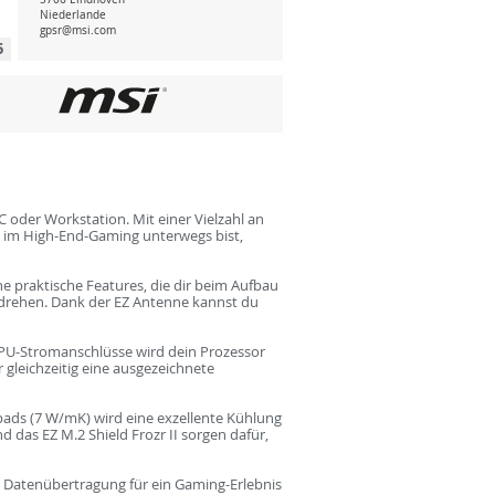
Niederlande
gpsr@msi.com
5
der Workstation. Mit einer Vielzahl an
u im High-End-Gaming unterwegs bist,
 praktische Features, die dir beim Aufbau
umdrehen. Dank der EZ Antenne kannst du
PU-Stromanschlüsse wird dein Prozessor
r gleichzeitig eine ausgezeichnete
ads (7 W/mK) wird eine exzellente Kühlung
d das EZ M.2 Shield Frozr II sorgen dafür,
le Datenübertragung für ein Gaming-Erlebnis