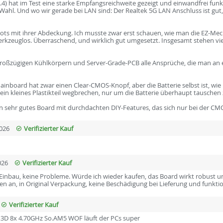
) hat im Test eine starke Empfangsreichweite gezeigt und einwandfrei funkti
e Wahl. Und wo wir gerade bei LAN sind: Der Realtek 5G LAN Anschluss ist gu
ts mit ihrer Abdeckung. Ich musste zwar erst schauen, wie man die EZ-Mech
erkzeuglos. Überraschend, und wirklich gut umgesetzt. Insgesamt stehen vie
 großzügigen Kühlkörpern und Server-Grade-PCB alle Ansprüche, die man an ei
nboard hat zwar einen Clear-CMOS-Knopf, aber die Batterie selbst ist, wie b
ein kleines Plastikteil wegbrechen, nur um die Batterie überhaupt tauschen
 sehr gutes Board mit durchdachten DIY-Features, das sich nur bei der CMOS
026
Verifizierter Kauf
026
Verifizierter Kauf
 Einbau, keine Probleme. Würde ich wieder kaufen, das Board wirkt robust und 
n an, in Original Verpackung, keine Beschädigung bei Lieferung und funktio
Verifizierter Kauf
3D 8x 4.70GHz So.AM5 WOF läuft der PCs super