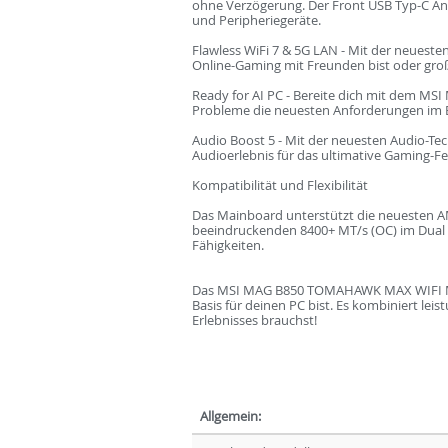
ohne Verzögerung. Der Front USB Typ-C Ansc
und Peripheriegeräte.
Flawless WiFi 7 & 5G LAN - Mit der neueste
Online-Gaming mit Freunden bist oder groß
Ready for AI PC - Bereite dich mit dem M
Probleme die neuesten Anforderungen im Be
Audio Boost 5 - Mit der neuesten Audio-Tec
Audioerlebnis für das ultimative Gaming-Fe
Kompatibilität und Flexibilität
Das Mainboard unterstützt die neuesten A
beeindruckenden 8400+ MT/s (OC) im Dual C
Fähigkeiten.
Das MSI MAG B850 TOMAHAWK MAX WIFI Mainb
Basis für deinen PC bist. Es kombiniert lei
Erlebnisses brauchst!
Allgemein: