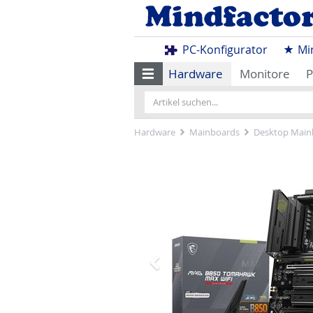
PC-Konfigurator
Mi
Hardware
Monitore
P
Hardware
Mainboards
Desktop Main
Zurück