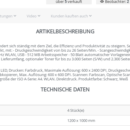
über
5
verkauft
Beobachter:
2
rtungen
Video
Kunden kauften auch
ARTIKELBESCHREIBUNG
 sich ständig mit dem Ziel, die Effizienz und Produktivität zu steigern. Seie
, mit: - Druckgeschwindigkeit von bis zu 26 Seiten/Min. - Scangeschwindigke
Hz WLAN, USB - 512 MB Arbeitsspeicher - 50 Blatt automatischer Vorlagenein
 Lieferumfang, optionaler Toner für bis zu 3.000 Seiten (S/W) und 2.300 Seit
ED, Drucken: Farbdruck, Maximale Auflösung: 600 x 2400 DPI, Druckgeschwi
arbkopieren, Max. Auflösung: 600 x 600 DPI. Scannen: Farbscan, Optische Sca
röße der ISO A-Serie: A4. WLAN. Direktdruck. Produktfarbe: Schwarz, Weiß
TECHNISCHE DATEN
4 Stück(e)
1200 x 1000 mm