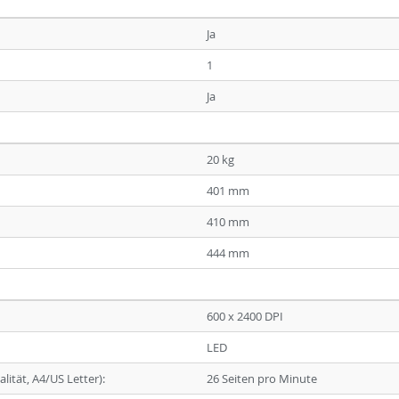
Ja
1
Ja
20 kg
401 mm
410 mm
444 mm
600 x 2400 DPI
LED
ität, A4/US Letter):
26 Seiten pro Minute