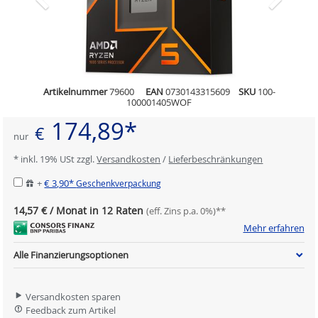
Artikelnummer
79600
EAN
0730143315609
SKU
100-
100001405WOF
174,89*
€
nur
* inkl. 19% USt zzgl.
Versandkosten
/
Lieferbeschränkungen
+
€ 3,90*
Geschenkverpackung
14,57 € / Monat in 12 Raten
(eff. Zins p.a. 0%)**
Mehr erfahren
Alle Finanzierungsoptionen
Versandkosten sparen
Feedback zum Artikel