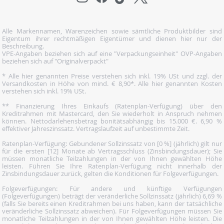
Alle Markennamen, Warenzeichen sowie sämtliche Produktbilder sind
Eigentum ihrer rechtmäßigen Eigentümer und dienen hier nur der
Beschreibung.
VPE-Angaben beziehen sich auf eine "Verpackungseinheit" OVP-Angaben
beziehen sich auf "Originalverpackt"
* Alle hier genannten Preise verstehen sich inkl. 19% USt und zzgl. der
Versandkosten in Höhe von mind. € 8,90*. Alle hier genannten Kosten
verstehen sich inkl. 19% USt.
** Finanzierung Ihres Einkaufs (Ratenplan-Verfügung) über den
Kreditrahmen mit Mastercard, den Sie wiederholt in Anspruch nehmen
können. Nettodarlehensbetrag bonitätsabhängig bis 15.000 €. 6,90 %
effektiver Jahreszinssatz. Vertragslaufzeit auf unbestimmte Zeit.
Ratenplan-Verfügung: Gebundener Sollzinssatz von [0 %] (jährlich) gilt nur
für die ersten [12] Monate ab Vertragsschluss (Zinsbindungsdauer); Sie
müssen monatliche Teilzahlungen in der von Ihnen gewählten Höhe
leisten. Führen Sie Ihre Ratenplan-Verfügung nicht innerhalb der
Zinsbindungsdauer zurück, gelten die Konditionen für Folgeverfügungen.
Folgeverfügungen: Für andere und künftige Verfügungen
(Folgeverfügungen) beträgt der veränderliche Sollzinssatz (jährlich) 6,69 %
(falls Sie bereits einen Kreditrahmen bei uns haben, kann der tatsächliche
veränderliche Sollzinssatz abweichen). Für Folgeverfügungen müssen Sie
monatliche Teilzahlungen in der von Ihnen gewählten Höhe leisten. Die