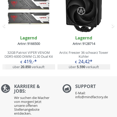
Zurück
N
Lagernd
Lagernd
Artnr: 9166500
Artnr: 9128714
32GB Patriot VIPER VENOM
Arctic Freezer 36 schwarz Tower
DDR5-6000 DIMM CL30 Dual Kit
Kühler
419,-*
24,42*
€
€
über
20.850
verkauft
über
5.590
verkauft
KARRIERE &
S
UPPORT
JOBS:
E-Mail:
info@mindfactory.de
Wir suchen die Macher
von morgen! Jetzt
unsere offenen
Stellenangebote
entdecken.