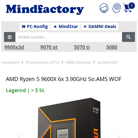
0
PC-Konfig
MindStar
DAMN!-Deals
9800x3d
9070 xt
5070 ti
5080
Hardware
Prozessoren (CPU)
AMD Desktop
Sockel AM5
AMD Ryzen 5 9600X 6x 3.90GHz So.AM5 WOF
Lagernd | > 5 St.
Zurück
Nä