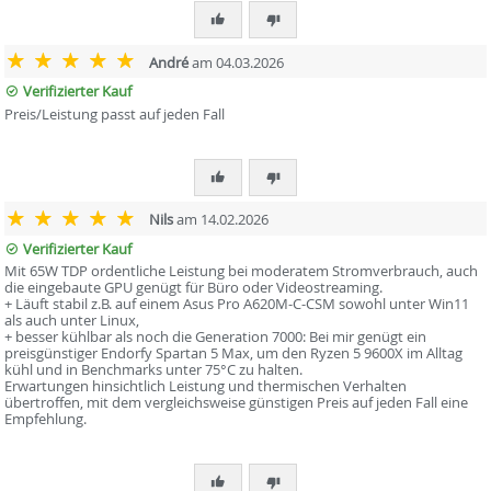
André
am 04.03.2026
Verifizierter Kauf
Preis/Leistung passt auf jeden Fall
Nils
am 14.02.2026
Verifizierter Kauf
Mit 65W TDP ordentliche Leistung bei moderatem Stromverbrauch, auch
die eingebaute GPU genügt für Büro oder Videostreaming.
+ Läuft stabil z.B. auf einem Asus Pro A620M-C-CSM sowohl unter Win11
als auch unter Linux,
+ besser kühlbar als noch die Generation 7000: Bei mir genügt ein
preisgünstiger Endorfy Spartan 5 Max, um den Ryzen 5 9600X im Alltag
kühl und in Benchmarks unter 75°C zu halten.
Erwartungen hinsichtlich Leistung und thermischen Verhalten
übertroffen, mit dem vergleichsweise günstigen Preis auf jeden Fall eine
Empfehlung.