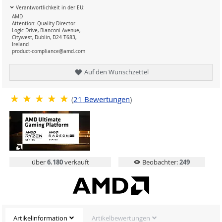
Verantwortlichkeit in der EU:
AMD
Attention: Quality Director
Logic Drive, Bianconi Avenue,
Citywest, Dublin, D24 T683,
Ireland
product-compliance@amd.com
Auf den Wunschzettel
(
21
Bewertungen
)
über
6.180
verkauft
Beobachter:
249
Artikelinformation
Artikelbewertungen