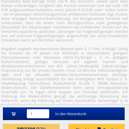
monatliche Rate beträgt mind. 2,8 % des höchsten, jeweils nach dem
letzten vollständigen Ausgleich des Kontos erreichten und auf volle 100
EUR aufgerundeten Sollsaldos, mind. jedoch 9,10 EUR, oder - sofern höher
- die im jeweiligen Abrechnungsmonat anfallenden Sollzinsen zzgl. Kosten
einer etwaigen Restschuldversicherung. Die letztgenannte Variante soll
sicherstellen, dass bei einem nach Vertragsschluss stark gestiegenen
Zinsumfeld die Teilzahlungen mindestens die anfallenden Zinsen und die
Versicherungsprämie abdecken. Zahlungen für Folgeverfügungen werden
erst auf verzinste Folgeverfügungen angerechnet, bei unterschiedlichen
Zinssätzen zuerst auf die höher verzinsten.
Angaben zugleich repräsentatives Beispiel gem. § 17 Abs. 4 PAngV. Gültig
für Kunden ab 18 Jahren mit Wohnsitz in Deutschland, gültigem
Personalausweis oder Reisepass (Nicht-EU-Bürger i. V. m. gültigem
Aufenthaltstitel), gültiger Girocard auf eigenen Namen und
Mindestnettoeinkommen von 603  (ohne Kindergeld). Selbstständige:
Finanzierung nur für private Zwecke, mind. 24 Monate Selbstständigkeit.
Ggfs. wird ein aktueller Gehalts-/Einkommensnachweis benötigt.
Vermittlung erfolgt ausschließlich für den Kreditgeber BNP Paribas S. A.
Niederlassung Deutschland, Rüdesheimer Straße 1, 80686 München.
Widerrufsrecht: Der Darlehensnehmer kann seine Vertragserklärung
innerhalb von 14 Tagen ohne Angabe von Gründen widerrufen. Zur
Wahrung der Widerrufsfrist genügt die rechtzeitige Absendung des
Widerrufs, wenn die Erklärung auf einem dauerhaften Datenträger (z. B.
Brief, Telefax, E-Mail) erfolgt. Der Widerruf ist zu richten an: BNP Paribas
S.A. Niederlassung Deutschland, Wuhanstraße 5, 47051 Duisburg (Fax: 02
03/34 69 54-09; Tel.: 02 03/34 69 54-02; E- Mail:
In den Warenkorb
widerruf@consorsfinanz.de).
Nutze unser Midnight-Shopping und bestelle versandkostenfrei.