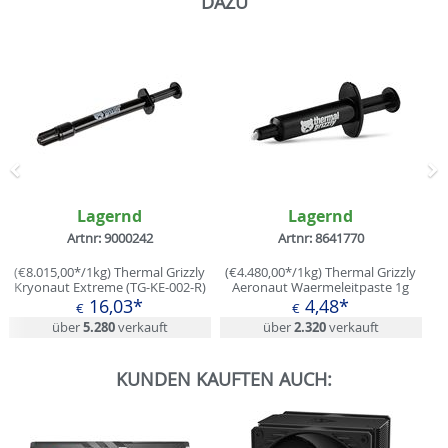
DAZU
Zurück
N
Lagernd
Lagernd
Artnr: 9000242
Artnr: 8641770
(€8.015,00*/1kg) Thermal Grizzly
(€4.480,00*/1kg) Thermal Grizzly
Kryonaut Extreme (TG-KE-002-R)
Aeronaut Waermeleitpaste 1g
Waermeleitpaste 2g
16,03*
4,48*
€
€
über
5.280
verkauft
über
2.320
verkauft
KUNDEN KAUFTEN AUCH: