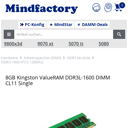
0
PC-Konfig
MindStar
DAMN!-Deals
9800x3d
9070 xt
5070 ti
5080
Hardware
Arbeitsspeicher (RAM)
DDR3 Module
DDR3-1600 (PC3-12800U)
8GB Kingston ValueRAM DDR3L-1600 DIMM
CL11 Single