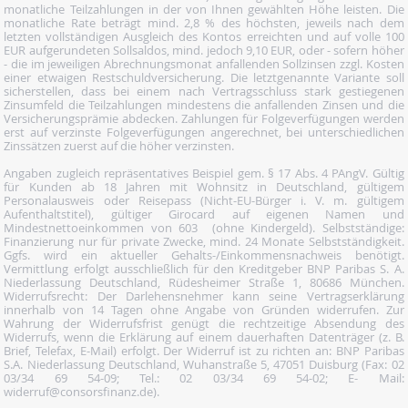
monatliche Teilzahlungen in der von Ihnen gewählten Höhe leisten. Die
monatliche Rate beträgt mind. 2,8 % des höchsten, jeweils nach dem
letzten vollständigen Ausgleich des Kontos erreichten und auf volle 100
EUR aufgerundeten Sollsaldos, mind. jedoch 9,10 EUR, oder - sofern höher
- die im jeweiligen Abrechnungsmonat anfallenden Sollzinsen zzgl. Kosten
einer etwaigen Restschuldversicherung. Die letztgenannte Variante soll
sicherstellen, dass bei einem nach Vertragsschluss stark gestiegenen
Zinsumfeld die Teilzahlungen mindestens die anfallenden Zinsen und die
Versicherungsprämie abdecken. Zahlungen für Folgeverfügungen werden
erst auf verzinste Folgeverfügungen angerechnet, bei unterschiedlichen
Zinssätzen zuerst auf die höher verzinsten.
Angaben zugleich repräsentatives Beispiel gem. § 17 Abs. 4 PAngV. Gültig
für Kunden ab 18 Jahren mit Wohnsitz in Deutschland, gültigem
Personalausweis oder Reisepass (Nicht-EU-Bürger i. V. m. gültigem
Aufenthaltstitel), gültiger Girocard auf eigenen Namen und
Mindestnettoeinkommen von 603  (ohne Kindergeld). Selbstständige:
Finanzierung nur für private Zwecke, mind. 24 Monate Selbstständigkeit.
Ggfs. wird ein aktueller Gehalts-/Einkommensnachweis benötigt.
Vermittlung erfolgt ausschließlich für den Kreditgeber BNP Paribas S. A.
Niederlassung Deutschland, Rüdesheimer Straße 1, 80686 München.
Widerrufsrecht: Der Darlehensnehmer kann seine Vertragserklärung
innerhalb von 14 Tagen ohne Angabe von Gründen widerrufen. Zur
Wahrung der Widerrufsfrist genügt die rechtzeitige Absendung des
Widerrufs, wenn die Erklärung auf einem dauerhaften Datenträger (z. B.
Brief, Telefax, E-Mail) erfolgt. Der Widerruf ist zu richten an: BNP Paribas
S.A. Niederlassung Deutschland, Wuhanstraße 5, 47051 Duisburg (Fax: 02
03/34 69 54-09; Tel.: 02 03/34 69 54-02; E- Mail:
widerruf@consorsfinanz.de).