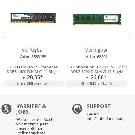
Zurück
N
Verfügbar
Verfügbar
Artnr: 8563189
Artnr: 68901
8GB TeamGroup Elite Series
8GB Innovation IT 4260124852022
DDR3-1600 DIMM CL11 Single
DDR3-1600 DIMM CL11 Single
28,35*
24,66*
€
€
über
260
verkauft
über
830
verkauft
KARRIERE &
S
UPPORT
JOBS:
E-Mail:
info@mindfactory.de
Wir suchen die Macher
von morgen! Jetzt
unsere offenen
Stellenangebote