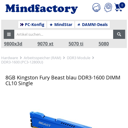
0
PC-Konfig
MindStar
DAMN!-Deals
9800x3d
9070 xt
5070 ti
5080
Hardware
Arbeitsspeicher (RAM)
DDR3 Module
DDR3-1600 (PC3-12800U)
8GB Kingston Fury Beast blau DDR3-1600 DIMM
CL10 Single
Zurück
Nä