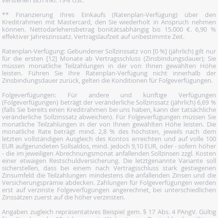
verstehen sich inkl. 19% USt.
** Finanzierung Ihres Einkaufs (Ratenplan-Verfügung) über den
Kreditrahmen mit Mastercard, den Sie wiederholt in Anspruch nehmen
können. Nettodarlehensbetrag bonitätsabhängig bis 15.000 €. 6,90 %
effektiver Jahreszinssatz. Vertragslaufzeit auf unbestimmte Zeit.
Ratenplan-Verfügung: Gebundener Sollzinssatz von [0 %] (jährlich) gilt nur
für die ersten [12] Monate ab Vertragsschluss (Zinsbindungsdauer); Sie
müssen monatliche Teilzahlungen in der von Ihnen gewählten Höhe
leisten. Führen Sie Ihre Ratenplan-Verfügung nicht innerhalb der
Zinsbindungsdauer zurück, gelten die Konditionen für Folgeverfügungen.
Folgeverfügungen: Für andere und künftige Verfügungen
(Folgeverfügungen) beträgt der veränderliche Sollzinssatz (jährlich) 6,69 %
(falls Sie bereits einen Kreditrahmen bei uns haben, kann der tatsächliche
veränderliche Sollzinssatz abweichen). Für Folgeverfügungen müssen Sie
monatliche Teilzahlungen in der von Ihnen gewählten Höhe leisten. Die
monatliche Rate beträgt mind. 2,8 % des höchsten, jeweils nach dem
letzten vollständigen Ausgleich des Kontos erreichten und auf volle 100
EUR aufgerundeten Sollsaldos, mind. jedoch 9,10 EUR, oder - sofern höher
- die im jeweiligen Abrechnungsmonat anfallenden Sollzinsen zzgl. Kosten
einer etwaigen Restschuldversicherung. Die letztgenannte Variante soll
sicherstellen, dass bei einem nach Vertragsschluss stark gestiegenen
Zinsumfeld die Teilzahlungen mindestens die anfallenden Zinsen und die
Versicherungsprämie abdecken. Zahlungen für Folgeverfügungen werden
erst auf verzinste Folgeverfügungen angerechnet, bei unterschiedlichen
Zinssätzen zuerst auf die höher verzinsten.
Angaben zugleich repräsentatives Beispiel gem. § 17 Abs. 4 PAngV. Gültig