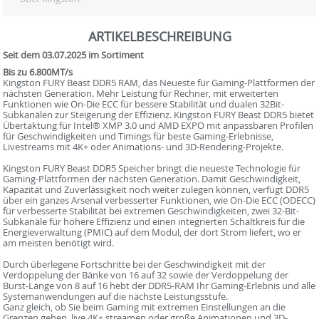
ARTIKELBESCHREIBUNG
Seit dem 03.07.2025 im Sortiment
Bis zu 6.800MT/s
Kingston FURY Beast DDR5 RAM, das Neueste für Gaming-Plattformen der
nächsten Generation. Mehr Leistung für Rechner, mit erweiterten
Funktionen wie On-Die ECC für bessere Stabilität und dualen 32Bit-
Subkanälen zur Steigerung der Effizienz. Kingston FURY Beast DDR5 bietet
Übertaktung für Intel® XMP 3.0 und AMD EXPO mit anpassbaren Profilen
für Geschwindigkeiten und Timings für beste Gaming-Erlebnisse,
Livestreams mit 4K+ oder Animations- und 3D-Rendering-Projekte.
Kingston FURY Beast DDR5 Speicher bringt die neueste Technologie für
Gaming-Plattformen der nächsten Generation. Damit Geschwindigkeit,
Kapazität und Zuverlässigkeit noch weiter zulegen können, verfügt DDR5
über ein ganzes Arsenal verbesserter Funktionen, wie On-Die ECC (ODECC)
für verbesserte Stabilität bei extremen Geschwindigkeiten, zwei 32-Bit-
Subkanäle für höhere Effizienz und einen integrierten Schaltkreis für die
Energieverwaltung (PMIC) auf dem Modul, der dort Strom liefert, wo er
am meisten benötigt wird.
Durch überlegene Fortschritte bei der Geschwindigkeit mit der
Verdoppelung der Bänke von 16 auf 32 sowie der Verdoppelung der
Burst-Länge von 8 auf 16 hebt der DDR5-RAM Ihr Gaming-Erlebnis und alle
Systemanwendungen auf die nächste Leistungsstufe.
Ganz gleich, ob Sie beim Gaming mit extremen Einstellungen an die
Grenzen gehen, live 4K+ streamen oder große Animationen und 3D-