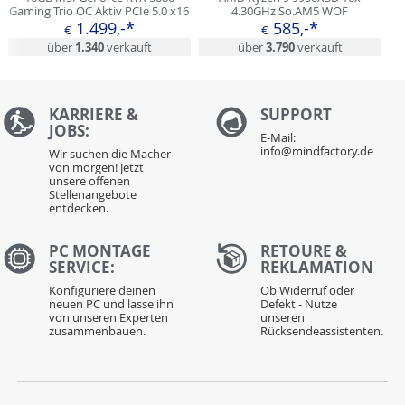
Gaming Trio OC Aktiv PCIe 5.0 x16
4.30GHz So.AM5 WOF
1xHDMI 2.1b / 3xDisplayPort 2.1b
1.499,-*
585,-*
€
€
(Retail)
über
1.340
verkauft
über
3.790
verkauft
KARRIERE &
S
UPPORT
JOBS:
E-Mail:
info@mindfactory.de
Wir suchen die Macher
von morgen! Jetzt
unsere offenen
Stellenangebote
entdecken.
PC MONTAGE
RETOURE &
SERVICE:
REKLAMATION
Konfiguriere deinen
Ob Widerruf oder
neuen PC und lasse ihn
Defekt - Nutze
von unseren Experten
unseren
zusammenbauen.
Rücksendeassistenten.