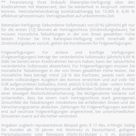
** Finanzierung Ihres Einkaufs (Ratenplan-Verfügung) über den
Kreditrahmen mit Mastercard, den Sie wiederholt in Anspruch nehmen
können. Nettodarlehensbetrag bonitätsabhängig bis 15.000 €. 6,90 %
effektiver Jahreszinssatz. Vertragslaufzeit auf unbestimmte Zeit.
Ratenplan-Verfügung: Gebundener Sollzinssatz von [0 %] (jährlich) gilt nur
für die ersten [12] Monate ab Vertragsschluss (Zinsbindungsdauer); Sie
müssen monatliche Teilzahlungen in der von Ihnen gewählten Höhe
leisten. Führen Sie Ihre Ratenplan-Verfügung nicht innerhalb der
Zinsbindungsdauer zurück, gelten die Konditionen für Folgeverfügungen.
Folgeverfügungen: Für andere und künftige Verfügungen
(Folgeverfügungen) beträgt der veränderliche Sollzinssatz (jährlich) 6,69 %
(falls Sie bereits einen Kreditrahmen bei uns haben, kann der tatsächliche
veränderliche Sollzinssatz abweichen). Für Folgeverfügungen müssen Sie
monatliche Teilzahlungen in der von Ihnen gewählten Höhe leisten. Die
monatliche Rate beträgt mind. 2,8 % des höchsten, jeweils nach dem
letzten vollständigen Ausgleich des Kontos erreichten und auf volle 100
EUR aufgerundeten Sollsaldos, mind. jedoch 9,10 EUR, oder - sofern höher
- die im jeweiligen Abrechnungsmonat anfallenden Sollzinsen zzgl. Kosten
einer etwaigen Restschuldversicherung. Die letztgenannte Variante soll
sicherstellen, dass bei einem nach Vertragsschluss stark gestiegenen
Zinsumfeld die Teilzahlungen mindestens die anfallenden Zinsen und die
Versicherungsprämie abdecken. Zahlungen für Folgeverfügungen werden
erst auf verzinste Folgeverfügungen angerechnet, bei unterschiedlichen
Zinssätzen zuerst auf die höher verzinsten.
Angaben zugleich repräsentatives Beispiel gem. § 17 Abs. 4 PAngV. Gültig
für Kunden ab 18 Jahren mit Wohnsitz in Deutschland, gültigem
Personalausweis oder Reisepass (Nicht-EU-Bürger i. V. m. gültigem