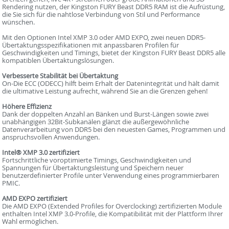
Rendering nutzen, der Kingston FURY Beast DDR5 RAM ist die Aufrüstung,
die Sie sich für die nahtlose Verbindung von Stil und Performance
wünschen.
Mit den Optionen Intel XMP 3.0 oder AMD EXPO, zwei neuen DDR5-
Übertaktungsspezifikationen mit anpassbaren Profilen für
Geschwindigkeiten und Timings, bietet der Kingston FURY Beast DDR5 alle
kompatiblen Übertaktungslösungen.
Verbesserte Stabilität bei Übertaktung
On-Die ECC (ODECC) hilft beim Erhalt der Datenintegrität und hält damit
die ultimative Leistung aufrecht, während Sie an die Grenzen gehen!
Höhere Effizienz
Dank der doppelten Anzahl an Bänken und Burst-Längen sowie zwei
unabhängigen 32Bit-Subkanälen glänzt die außergewöhnliche
Datenverarbeitung von DDR5 bei den neuesten Games, Programmen und
anspruchsvollen Anwendungen.
Intel® XMP 3.0 zertifiziert
Fortschrittliche voroptimierte Timings, Geschwindigkeiten und
Spannungen für Übertaktungsleistung und Speichern neuer
benutzerdefinierter Profile unter Verwendung eines programmierbaren
PMIC.
AMD EXPO zertifiziert
Die AMD EXPO (Extended Profiles for Overclocking) zertifizierten Module
enthalten Intel XMP 3.0-Profile, die Kompatibilität mit der Plattform Ihrer
Wahl ermöglichen.