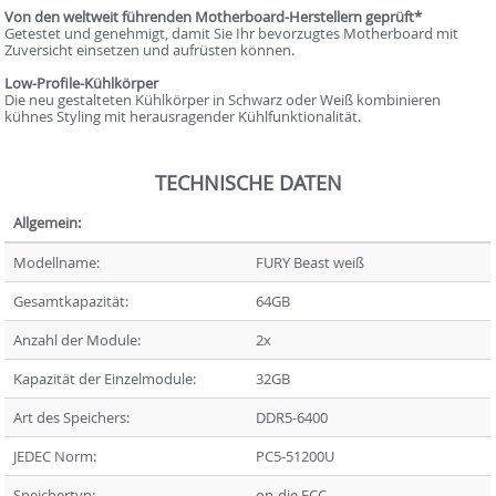
Von den weltweit führenden Motherboard-Herstellern geprüft*
Getestet und genehmigt, damit Sie Ihr bevorzugtes Motherboard mit
Zuversicht einsetzen und aufrüsten können.
Low-Profile-Kühlkörper
Die neu gestalteten Kühlkörper in Schwarz oder Weiß kombinieren
kühnes Styling mit herausragender Kühlfunktionalität.
TECHNISCHE DATEN
Allgemein:
Modellname:
FURY Beast weiß
Gesamtkapazität:
64GB
Anzahl der Module:
2x
Kapazität der Einzelmodule:
32GB
Art des Speichers:
DDR5-6400
JEDEC Norm:
PC5-51200U
Speichertyp:
on-die ECC