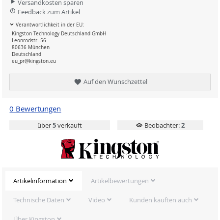
Versandkosten sparen
Feedback zum Artikel
Verantwortlichkeit in der EU:
Kingston Technology Deutschland GmbH
Leonrodstr. 56
80636 München
Deutschland
eu_pr@kingston.eu
Auf den Wunschzettel
0 Bewertungen
über
5
verkauft
Beobachter:
2
Artikelinformation
Artikelbewertungen
Technische Daten
Video
Kunden kauften auch
Über Kingston