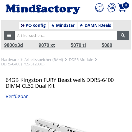
0
PC-Konfig
MindStar
DAMN!-Deals
9800x3d
9070 xt
5070 ti
5080
Hardware
Arbeitsspeicher (RAM)
DDR5 Module
DDR5-6400 (PC5-51200U)
64GB Kingston FURY Beast weiß DDR5-6400
DIMM CL32 Dual Kit
Verfügbar
Zurück
Nä