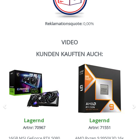
Reklamationsquote:
0,00%
VIDEO
KUNDEN KAUFTEN AUCH:
Zurück
N
Lagernd
Lagernd
Artnr: 70967
Artnr: 71551
16GB MSI GeForce RTX 5080
AMD Ryzen 9 9950X3D 16x