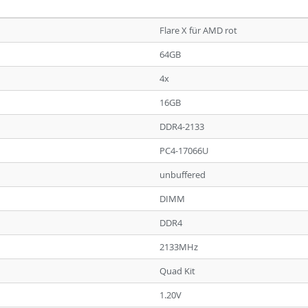
Flare X für AMD rot
64GB
4x
16GB
DDR4-2133
PC4-17066U
unbuffered
DIMM
DDR4
2133MHz
Quad Kit
1.20V