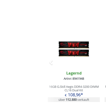
Zurück
Lagernd
Artnr: 8941948
16GB G.Skill Aegis DDR4-3200 DIMM
CL16 Dual Kit
108,96*
€
über
112.880
verkauft