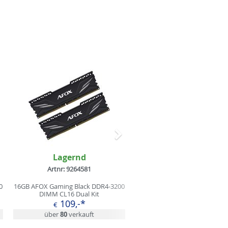
Nächstes
Lagernd
Artnr: 9264581
0
16GB AFOX Gaming Black DDR4-3200
DIMM CL16 Dual Kit
109,-*
€
über
80
verkauft