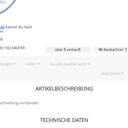
ier
kannst du nach
en.
28
33C15Q-64GFXR
über
5
verkauft
Beobachter:
1
rtungen
Video
Kunden kauften auch
Über G.Skill
ARTIKELBESCHREIBUNG
beschreibung vorhanden.
TECHNISCHE DATEN