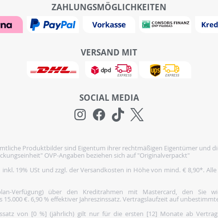
ZAHLUNGSMÖGLICHKEITEN
VERSAND MIT
SOCIAL MEDIA
tliche Produktbilder sind Eigentum ihrer rechtmäßigen Eigentümer und di
ckungseinheit" OVP-Angaben beziehen sich auf "Originalverpackt"
h inkl. 19% USt und zzgl. der Versandkosten in Höhe von mind. € 8,90*. Alle
nplan-Verfügung) über den Kreditrahmen mit Mastercard, den Sie 
5.000 €. 6,90 % effektiver Jahreszinssatz. Vertragslaufzeit auf unbestimmte
satz von [0 %] (jährlich) gilt nur für die ersten [12] Monate ab Vertra