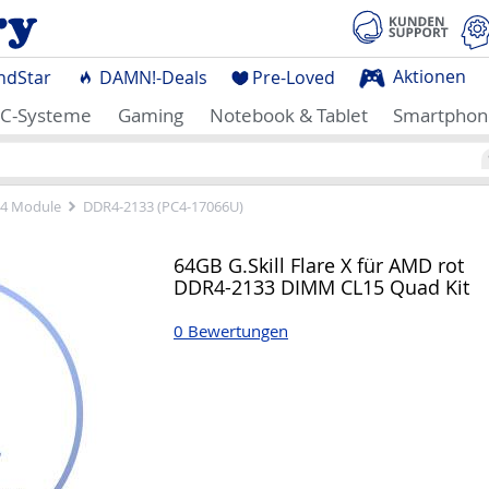
Aktionen
ndStar
DAMN!-Deals
Pre-Loved
C-Systeme
Gaming
Notebook & Tablet
Smartphon
4 Module
DDR4-2133 (PC4-17066U)
64GB G.Skill Flare X für AMD rot
DDR4-2133 DIMM CL15 Quad Kit
0 Bewertungen