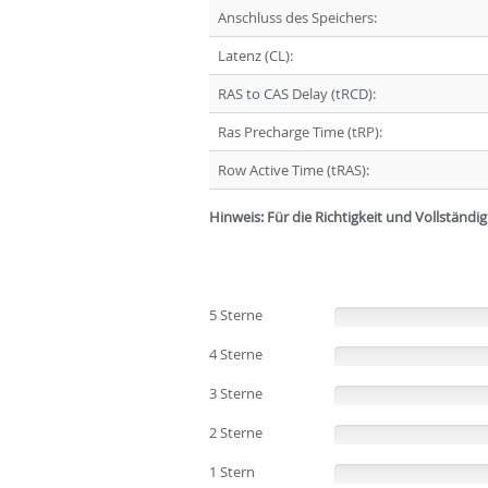
Anschluss des Speichers:
Latenz (CL):
RAS to CAS Delay (tRCD):
Ras Precharge Time (tRP):
Row Active Time (tRAS):
Hinweis: Für die Richtigkeit und Vollständ
5 Sterne
(0%)
4 Sterne
(0%)
3 Sterne
(0%)
2 Sterne
(0%)
1 Stern
(0%)