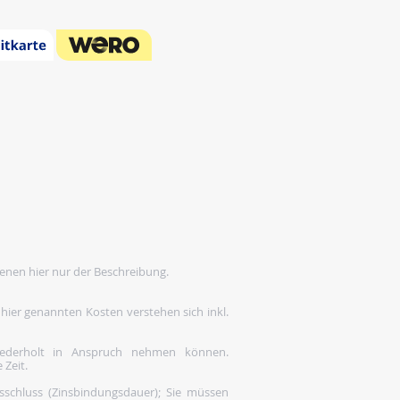
enen hier nur der Beschreibung.
 hier genannten Kosten verstehen sich inkl.
wiederholt in Anspruch nehmen können.
 Zeit.
gsschluss (Zinsbindungsdauer); Sie müssen