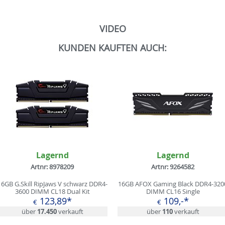
VIDEO
KUNDEN KAUFTEN AUCH:
Lagernd
Lagernd
Artnr: 8978209
Artnr: 9264582
16GB G.Skill RipJaws V schwarz DDR4-
16GB AFOX Gaming Black DDR4-320
3600 DIMM CL18 Dual Kit
DIMM CL16 Single
123,89*
109,-*
€
€
über
17.450
verkauft
über
110
verkauft