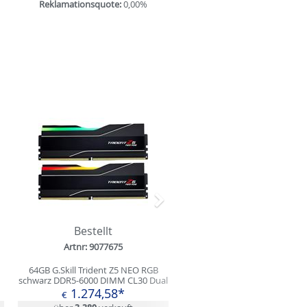
Reklamationsquote:
0,00%
Nächstes
Bestellt
Verfügbar
Artnr: 9077675
Artnr: 9184939
64GB G.Skill Trident Z5 NEO RGB
64GB Patriot VIPER VENOM DD
schwarz DDR5-6000 DIMM CL30 Dual
6000 DIMM CL30 Dual Kit
Kit
1.274,58*
1.036,49*
€
€