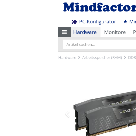
PC-Konfigurator
Mi
Hardware
Monitore
P
Hardware
Arbeitsspeicher (RAM)
DDR
Zurück