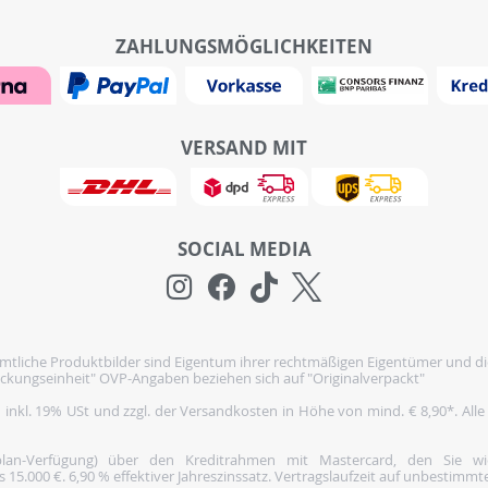
ZAHLUNGSMÖGLICHKEITEN
VERSAND MIT
SOCIAL MEDIA
tliche Produktbilder sind Eigentum ihrer rechtmäßigen Eigentümer und di
ckungseinheit" OVP-Angaben beziehen sich auf "Originalverpackt"
h inkl. 19% USt und zzgl. der Versandkosten in Höhe von mind. € 8,90*. Alle
nplan-Verfügung) über den Kreditrahmen mit Mastercard, den Sie 
5.000 €. 6,90 % effektiver Jahreszinssatz. Vertragslaufzeit auf unbestimmte