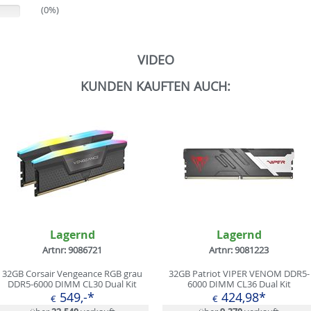
(0%)
VIDEO
KUNDEN KAUFTEN AUCH:
Lagernd
Lagernd
Artnr: 9086721
Artnr: 9081223
2GB Corsair Vengeance RGB grau
32GB Patriot VIPER VENOM DDR5-
DDR5-6000 DIMM CL30 Dual Kit
6000 DIMM CL36 Dual Kit
549,-*
424,98*
€
€