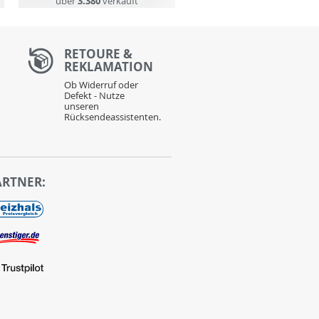
über
3.380
verkauft
über
1.270
verkauft
RETOURE &
REKLAMATION
Ob Widerruf oder
Defekt - Nutze
unseren
Rücksendeassistenten.
ARTNER: