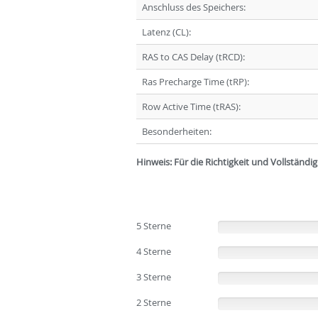
Anschluss des Speichers:
Latenz (CL):
RAS to CAS Delay (tRCD):
Ras Precharge Time (tRP):
Row Active Time (tRAS):
Besonderheiten:
Hinweis: Für die Richtigkeit und Vollständ
5 Sterne
(0%)
4 Sterne
(0%)
3 Sterne
(0%)
2 Sterne
(0%)