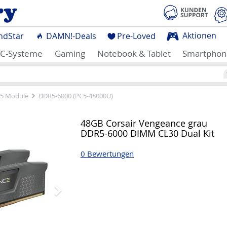
Aktionen
ndStar
DAMN!-Deals
Pre-Loved
C-Systeme
Gaming
Notebook & Tablet
Smartphon
5 Module
DDR5-6000 (PC5-48000U)
Nächstes
48GB Corsair Vengeance grau
DDR5-6000 DIMM CL30 Dual Kit
0 Bewertungen