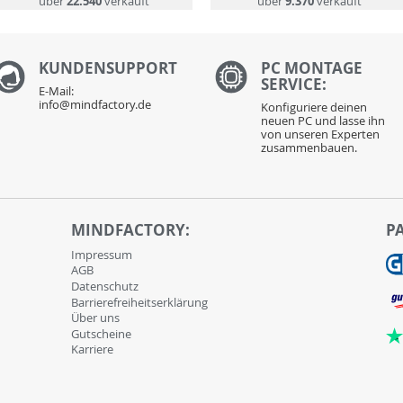
über
22.540
verkauft
über
9.370
verkauft
KUNDENS
UPPORT
PC MONTAGE
SERVICE:
E-Mail:
info@mindfactory.de
Konfiguriere deinen
neuen PC und lasse ihn
von unseren Experten
zusammenbauen.
MINDFACTORY:
P
Impressum
AGB
Datenschutz
Barrierefreiheitserklärung
Über uns
Gutscheine
Karriere