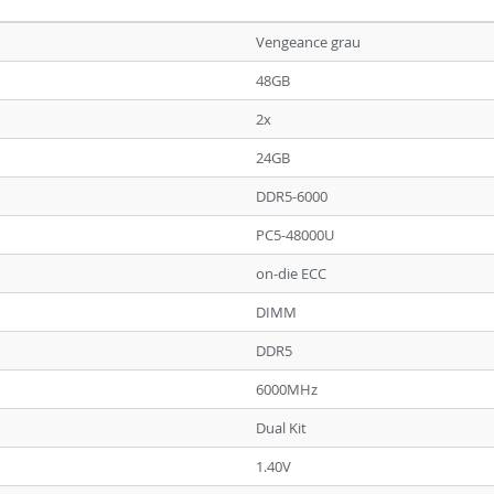
Vengeance grau
48GB
2x
24GB
DDR5-6000
PC5-48000U
on-die ECC
DIMM
DDR5
6000MHz
Dual Kit
1.40V