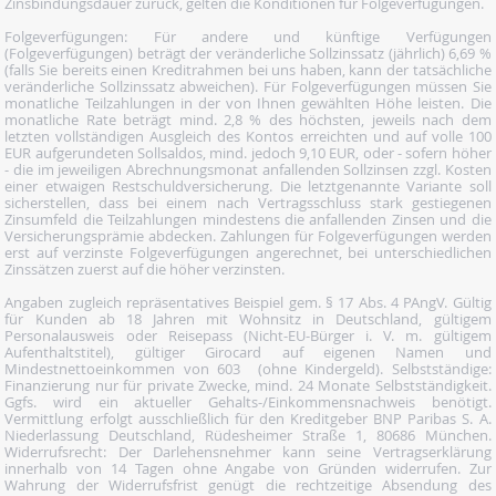
Zinsbindungsdauer zurück, gelten die Konditionen für Folgeverfügungen.
Folgeverfügungen: Für andere und künftige Verfügungen
(Folgeverfügungen) beträgt der veränderliche Sollzinssatz (jährlich) 6,69 %
(falls Sie bereits einen Kreditrahmen bei uns haben, kann der tatsächliche
veränderliche Sollzinssatz abweichen). Für Folgeverfügungen müssen Sie
monatliche Teilzahlungen in der von Ihnen gewählten Höhe leisten. Die
monatliche Rate beträgt mind. 2,8 % des höchsten, jeweils nach dem
letzten vollständigen Ausgleich des Kontos erreichten und auf volle 100
EUR aufgerundeten Sollsaldos, mind. jedoch 9,10 EUR, oder - sofern höher
- die im jeweiligen Abrechnungsmonat anfallenden Sollzinsen zzgl. Kosten
einer etwaigen Restschuldversicherung. Die letztgenannte Variante soll
sicherstellen, dass bei einem nach Vertragsschluss stark gestiegenen
Zinsumfeld die Teilzahlungen mindestens die anfallenden Zinsen und die
Versicherungsprämie abdecken. Zahlungen für Folgeverfügungen werden
erst auf verzinste Folgeverfügungen angerechnet, bei unterschiedlichen
Zinssätzen zuerst auf die höher verzinsten.
Angaben zugleich repräsentatives Beispiel gem. § 17 Abs. 4 PAngV. Gültig
für Kunden ab 18 Jahren mit Wohnsitz in Deutschland, gültigem
Personalausweis oder Reisepass (Nicht-EU-Bürger i. V. m. gültigem
Aufenthaltstitel), gültiger Girocard auf eigenen Namen und
Mindestnettoeinkommen von 603  (ohne Kindergeld). Selbstständige:
Finanzierung nur für private Zwecke, mind. 24 Monate Selbstständigkeit.
Ggfs. wird ein aktueller Gehalts-/Einkommensnachweis benötigt.
Vermittlung erfolgt ausschließlich für den Kreditgeber BNP Paribas S. A.
Niederlassung Deutschland, Rüdesheimer Straße 1, 80686 München.
Widerrufsrecht: Der Darlehensnehmer kann seine Vertragserklärung
innerhalb von 14 Tagen ohne Angabe von Gründen widerrufen. Zur
Wahrung der Widerrufsfrist genügt die rechtzeitige Absendung des