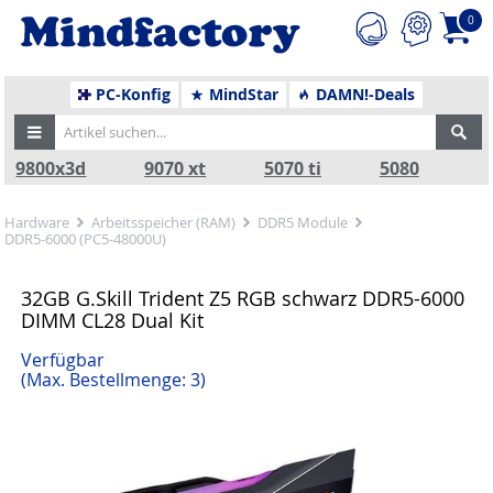
0
PC-Konfig
MindStar
DAMN!-Deals
9800x3d
9070 xt
5070 ti
5080
Hardware
Arbeitsspeicher (RAM)
DDR5 Module
DDR5-6000 (PC5-48000U)
32GB G.Skill Trident Z5 RGB schwarz DDR5-6000
DIMM CL28 Dual Kit
Verfügbar
(Max. Bestellmenge: 3)
Zurück
Nä