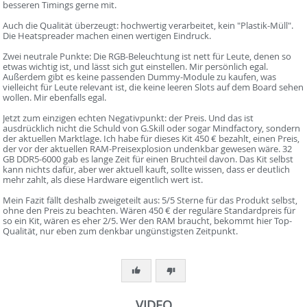
besseren Timings gerne mit.
Auch die Qualität überzeugt: hochwertig verarbeitet, kein "Plastik-Müll".
Die Heatspreader machen einen wertigen Eindruck.
Zwei neutrale Punkte: Die RGB-Beleuchtung ist nett für Leute, denen so
etwas wichtig ist, und lässt sich gut einstellen. Mir persönlich egal.
Außerdem gibt es keine passenden Dummy-Module zu kaufen, was
vielleicht für Leute relevant ist, die keine leeren Slots auf dem Board sehen
wollen. Mir ebenfalls egal.
Jetzt zum einzigen echten Negativpunkt: der Preis. Und das ist
ausdrücklich nicht die Schuld von G.Skill oder sogar Mindfactory, sondern
der aktuellen Marktlage. Ich habe für dieses Kit 450 € bezahlt, einen Preis,
der vor der aktuellen RAM-Preisexplosion undenkbar gewesen wäre. 32
GB DDR5-6000 gab es lange Zeit für einen Bruchteil davon. Das Kit selbst
kann nichts dafür, aber wer aktuell kauft, sollte wissen, dass er deutlich
mehr zahlt, als diese Hardware eigentlich wert ist.
Mein Fazit fällt deshalb zweigeteilt aus: 5/5 Sterne für das Produkt selbst,
ohne den Preis zu beachten. Wären 450 € der reguläre Standardpreis für
so ein Kit, wären es eher 2/5. Wer den RAM braucht, bekommt hier Top-
Qualität, nur eben zum denkbar ungünstigsten Zeitpunkt.
VIDEO