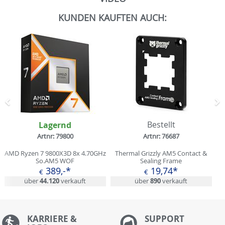
KUNDEN KAUFTEN AUCH:
Zurück
N
Lagernd
Bestellt
Artnr: 79800
Artnr: 76687
AMD Ryzen 7 9800X3D 8x 4.70GHz
Thermal Grizzly AM5 Contact &
So.AM5 WOF
Sealing Frame
389,-*
19,74*
€
€
über
44.120
verkauft
über
890
verkauft
KARRIERE &
S
UPPORT