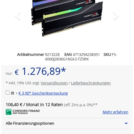
Artikelnummer
9213228
EAN
4713294238351
SKU
F5-
6000J2836G16GX2-TZ5RK
1.276,89*
€
nur
* inkl. 19% USt zzgl.
Versandkosten
/
Lieferbeschränkungen
+
€ 3,90*
Geschenkverpackung
106,40 € / Monat in 12 Raten
(eff. Zins p.a. 0%)**
Mehr erfahren
Alle Finanzierungsoptionen