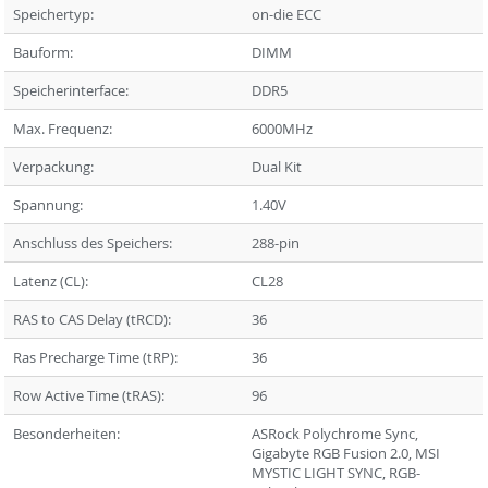
Speichertyp:
on-die ECC
Bauform:
DIMM
Speicherinterface:
DDR5
Max. Frequenz:
6000MHz
Verpackung:
Dual Kit
Spannung:
1.40V
Anschluss des Speichers:
288-pin
Latenz (CL):
CL28
RAS to CAS Delay (tRCD):
36
Ras Precharge Time (tRP):
36
Row Active Time (tRAS):
96
Besonderheiten:
ASRock Polychrome Sync,
Gigabyte RGB Fusion 2.0, MSI
MYSTIC LIGHT SYNC, RGB-