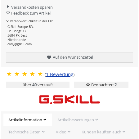
Versandkosten sparen
Feedback zum Artikel
Verantwortlichkeit in der EU:
G.Skill Europe B.V.
De Donge 17
5684 PX Best
Niederlande
cody@gskill.com
Auf den Wunschzettel
(
1
Bewertung
)
über
40
verkauft
Beobachter:
2
Artikelinformation
Artikelbewertungen
Technische Daten
Video
Kunden kauften auch