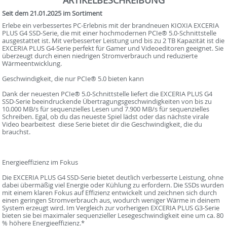
ARTIKELBESCHREIBUNG
Seit dem 21.01.2025 im Sortiment
Erlebe ein verbessertes PC-Erlebnis mit der brandneuen KIOXIA EXCERIA
PLUS G4 SSD-Serie, die mit einer hochmodernen PCIe® 5.0-Schnittstelle
ausgestattet ist. Mit verbesserter Leistung und bis zu 2 TB Kapazität ist die
EXCERIA PLUS G4-Serie perfekt für Gamer und Videoeditoren geeignet. Sie
überzeugt durch einen niedrigen Stromverbrauch und reduzierte
Wärmeentwicklung.
Geschwindigkeit, die nur PCIe® 5.0 bieten kann
Dank der neuesten PCIe® 5.0-Schnittstelle liefert die EXCERIA PLUS G4
SSD-Serie beeindruckende Übertragungsgeschwindigkeiten von bis zu
10.000 MB/s für sequenzielles Lesen und 7.900 MB/s für sequenzielles
Schreiben. Egal, ob du das neueste Spiel lädst oder das nächste virale
Video bearbeitest  diese Serie bietet dir die Geschwindigkeit, die du
brauchst.
Energieeffizienz im Fokus
Die EXCERIA PLUS G4 SSD-Serie bietet deutlich verbesserte Leistung, ohne
dabei übermäßig viel Energie oder Kühlung zu erfordern. Die SSDs wurden
mit einem klaren Fokus auf Effizienz entwickelt und zeichnen sich durch
einen geringen Stromverbrauch aus, wodurch weniger Wärme in deinem
System erzeugt wird. Im Vergleich zur vorherigen EXCERIA PLUS G3-Serie
bieten sie bei maximaler sequenzieller Lesegeschwindigkeit eine um ca. 80
% höhere Energieeffizienz.*