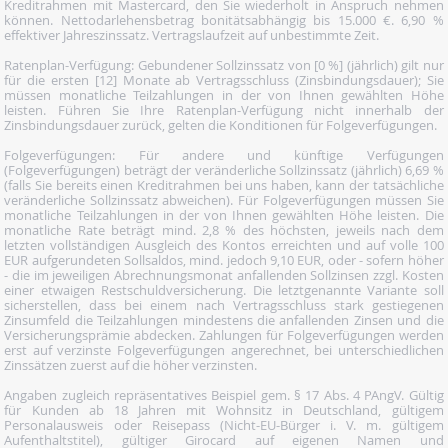
Kreditrahmen mit Mastercard, den Sie wiederholt in Anspruch nehmen
können. Nettodarlehensbetrag bonitätsabhängig bis 15.000 €. 6,90 %
effektiver Jahreszinssatz. Vertragslaufzeit auf unbestimmte Zeit.
Ratenplan-Verfügung: Gebundener Sollzinssatz von [0 %] (jährlich) gilt nur
für die ersten [12] Monate ab Vertragsschluss (Zinsbindungsdauer); Sie
müssen monatliche Teilzahlungen in der von Ihnen gewählten Höhe
leisten. Führen Sie Ihre Ratenplan-Verfügung nicht innerhalb der
Zinsbindungsdauer zurück, gelten die Konditionen für Folgeverfügungen.
Folgeverfügungen: Für andere und künftige Verfügungen
(Folgeverfügungen) beträgt der veränderliche Sollzinssatz (jährlich) 6,69 %
(falls Sie bereits einen Kreditrahmen bei uns haben, kann der tatsächliche
veränderliche Sollzinssatz abweichen). Für Folgeverfügungen müssen Sie
monatliche Teilzahlungen in der von Ihnen gewählten Höhe leisten. Die
monatliche Rate beträgt mind. 2,8 % des höchsten, jeweils nach dem
letzten vollständigen Ausgleich des Kontos erreichten und auf volle 100
EUR aufgerundeten Sollsaldos, mind. jedoch 9,10 EUR, oder - sofern höher
- die im jeweiligen Abrechnungsmonat anfallenden Sollzinsen zzgl. Kosten
einer etwaigen Restschuldversicherung. Die letztgenannte Variante soll
sicherstellen, dass bei einem nach Vertragsschluss stark gestiegenen
Zinsumfeld die Teilzahlungen mindestens die anfallenden Zinsen und die
Versicherungsprämie abdecken. Zahlungen für Folgeverfügungen werden
erst auf verzinste Folgeverfügungen angerechnet, bei unterschiedlichen
Zinssätzen zuerst auf die höher verzinsten.
Angaben zugleich repräsentatives Beispiel gem. § 17 Abs. 4 PAngV. Gültig
für Kunden ab 18 Jahren mit Wohnsitz in Deutschland, gültigem
Personalausweis oder Reisepass (Nicht-EU-Bürger i. V. m. gültigem
Aufenthaltstitel), gültiger Girocard auf eigenen Namen und