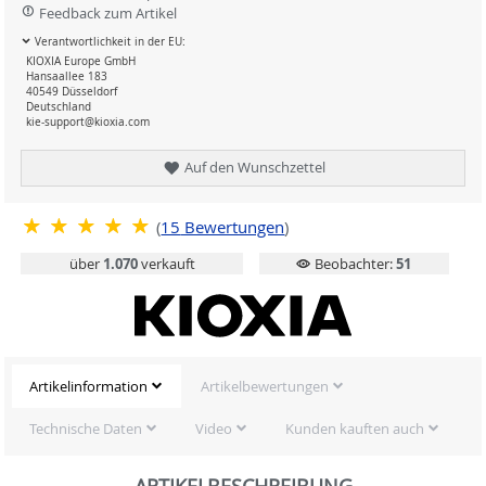
Feedback zum Artikel
Verantwortlichkeit in der EU:
KIOXIA Europe GmbH
Hansaallee 183
40549 Düsseldorf
Deutschland
kie-support@kioxia.com
Auf den Wunschzettel
(
15
Bewertungen
)
über
1.070
verkauft
Beobachter:
51
Artikelinformation
Artikelbewertungen
Technische Daten
Video
Kunden kauften auch