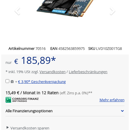
Artikelnummer
70516
EAN
4582563859975
SKU
LVD10Z001TG8
185,89*
€
nur
* inkl. 19% USt zzgl.
Versandkosten
/
Lieferbeschränkungen
+
€ 3,90*
Geschenkverpackung
15,49 € / Monat in 12 Raten
(eff. Zins p.a. 0%)**
Mehr erfahren
Alle Finanzierungsoptionen
Versandkosten sparen