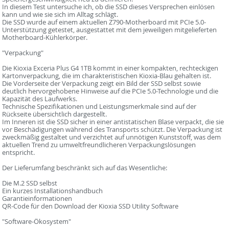
In diesem Test untersuche ich, ob die SSD dieses Versprechen einlösen
kann und wie sie sich im Alltag schlägt.
Die SSD wurde auf einem aktuellen Z790-Motherboard mit PCIe 5.0-
Unterstützung getestet, ausgestattet mit dem jeweiligen mitgelieferten
Motherboard-Kühlerkörper.
"Verpackung"
Die Kioxia Exceria Plus G4 1TB kommt in einer kompakten, rechteckigen
Kartonverpackung, die im charakteristischen Kioxia-Blau gehalten ist.
Die Vorderseite der Verpackung zeigt ein Bild der SSD selbst sowie
deutlich hervorgehobene Hinweise auf die PCIe 5.0-Technologie und die
Kapazität des Laufwerks.
Technische Spezifikationen und Leistungsmerkmale sind auf der
Rückseite übersichtlich dargestellt.
Im Inneren ist die SSD sicher in einer antistatischen Blase verpackt, die sie
vor Beschädigungen während des Transports schützt. Die Verpackung ist
zweckmäßig gestaltet und verzichtet auf unnötigen Kunststoff, was dem
aktuellen Trend zu umweltfreundlicheren Verpackungslösungen
entspricht.
Der Lieferumfang beschränkt sich auf das Wesentliche:
Die M.2 SSD selbst
Ein kurzes Installationshandbuch
Garantieinformationen
QR-Code für den Download der Kioxia SSD Utility Software
"Software-Ökosystem"