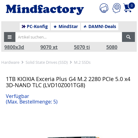
0
PC-Konfig
MindStar
DAMN!-Deals
9800x3d
9070 xt
5070 ti
5080
Hardware
Solid State Drives (SSD)
M.2 SSDs
1TB KIOXIA Exceria Plus G4 M.2 2280 PCIe 5.0 x4
3D-NAND TLC (LVD10Z001TG8)
Verfügbar
(Max. Bestellmenge: 5)
Zurück
Nä