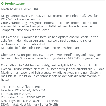
Produkttester
Kioxia Exceria Plus G4 1TB:
Die genannte M.2 NVME SSD von Kioxia mit dem Einbaumaß 2280 für
PCIe 5.0 hält was sie verspricht.
Gute Verarbeitung, Designe ist normal | nicht besonders, sollte jedoch
sowieso hinter einer Heatpipe mit Kühlpad verschwinden um die
Temperatur kontrolliert abzuleiten.
Die Exceria Plus kommt in einem kleinen optisch ansehnlichen Karton
geliefert, in dem die SSD in einem Kartoneinschub gut und sicher
nochmals Ein-foliert platziert ist.
Mit dabei befindet sich eine umfangreiche Beschreibung.
Über das Gewinnspiel "Review and Win" von Mindfactory auf Instagram
hatte ich das Glück eine dieser leistungsstarken M.2 SSDs zu gewinnen.
Da ich über ein AM4 System verfüge mit lediglich PCIe 4.0 kann ich die
Exceria Plus bei weiten nicht voll ausschöpfen, jedoch erreicht die SSD das
Maximum an Lese- und Schreibgeschwindigkeit was in meinem System
möglich ist. Und ist deutlich schneller als beide SSDs die bisher verbaut
hatte.
Technische Spezifikationen:
Interface: PCIe 5.0 x4, NVMe 2.0
Formfaktor: M.2 2280
Controller: Phison PS5031-E31T
NAND-Typ: BiCS6 112-Layer TLC 3D NAND
DRAM nutzt: Host Memory Buffer (HMB)