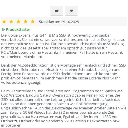
Stanislav
am 29.10.2025
Produkttester
Die Kioxia Exceria Plus G4 1TB M.2 SSD ist hochwertig und sauber
verarbeitet. Sie hat ein schwarzes, schlichtes und einfaches Design, das auf
das wesentliche reduziert ist. Für mich persönlich ist der blaue Schriftzug
nicht ganz ideal gesetzt aber trotzdem optisch gut passend für
PC's/Mainboard's ohne Heatsinks. In meinem Fall hatte ich ein Heatsink
von meinem Mainboard.
Dank der M.2-Steckfunktion ist die Montage sehr einfach und schnell. SSD
einstecken, Schraube rein, Heatsink mit einer Schraube befestigen und
Fertig. Beim Booten wurde die SSD direkt erkannt und ich konnte sie
problemlos benutzen. Im Benchmark hat die Kioxia Exceria Plus G4 Ihr
volles potenzial gezeigt.
Beim Herunterladen und Installieren von Programmen oder Spielen wie
CoD Warzone, Baldurs Gate 3, Overwatch 2 gab es keine Probleme. Die
SSD hat alles dauerhaft ohne Leistungseinbrüche bearbeitet. Auch das
Laden von den oben genannten Spielen wie CoD Warzone ging
unglaublich schnell. Auch das gleichzeitige verschieben großer Dateien wie
zum Beispiel 50 GB Videos hat die SSD in einer beeindruckende Zeit
geschafft was auch zu erwarten war, Egal ob auf der internen SSD von
Ordner zu Ordner oder von anderen SSDs Dateien zu exportieren bzw
importieren.