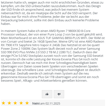
letzteren hatte ich, wegen auch mir nicht ersichtlichen Gründen, etwas zu
kämpfen, um die SSD unbeschadet rauszubekommen. Auch das Design
der SSD finde ich ansprechend, was jedoch bei meinem System
nebensächlich ist, da ein Heatpipe die Sicht auf die SSD versperrt. Der
Einbau war für mich ohne Probleme. Jeder der sie leicht aus der
Verpackung bekommt, sollte mit dem Einbau auch keinerlei Probleme
haben.
In meinem System habe ich einen AMD Ryzen 7 9800X3D 8-Core
Processor verbaut, der von einer Pure Loop 2 von be quiet! gekühlt wird.
Mein Motherboard ist ein ASUS TUF GAMING B850-PLUS WIFI. Der RAM ist
von Corsair und bietet 2x 16GB Speicher. Meine GPU ist eine AMD Radeon
RX 7900 XTX Sapphire Nitro Vapor-X 24GB. Das Netzteil ist ein be quiet!
Power Zone 2 1000W. Das System läuft derzeit noch auf einer Samsung
SSD 990 EVO Plus NVMe 2.0 SSD 2 TB M.2 2280 TLC. Dadurch dass der
einzige PCIe 5.0 M2 Steckplatz zurzeit noch von der Samsung SSD besetzt
ist, konnte ich die volle Leistung der Kioxia Exveria Plus G4 noch nicht
nutzen. Dennoch hat sie mich mit ihrer Schreibgeschwindigkeit beim
Übertragen von Daten sowie beim Spielen von verschiedenen Spielen
überzeugt. Die schnellere Lese- und Schreibgeschwindigkeit ist deutlich
erkennbar. Deshalb werde ich zeitnah mein System auf die neu
gewonnene Kioxia Exceria Plus G4 1TB übertragen und somit ein noch
besseres Spiel-, Alltags- und Arbeitserlebnis genießen können.
Neini
am 02.11.2025