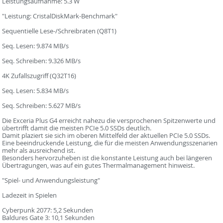
Leistungsaufnahme: 5.3 W
"Leistung: CristalDiskMark-Benchmark"
Sequentielle Lese-/Schreibraten (Q8T1)
Seq. Lesen: 9.874 MB/s
Seq. Schreiben: 9.326 MB/s
4K Zufallszugriff (Q32T16)
Seq. Lesen: 5.834 MB/s
Seq. Schreiben: 5.627 MB/s
Die Exceria Plus G4 erreicht nahezu die versprochenen Spitzenwerte und
übertrifft damit die meisten PCIe 5.0 SSDs deutlich.
Damit plaziert sie sich im oberen Mittelfeld der aktuellen PCIe 5.0 SSDs.
Eine beeindruckende Leistung, die für die meisten Anwendungsszenarien
mehr als ausreichend ist.
Besonders hervorzuheben ist die konstante Leistung auch bei längeren
Übertragungen, was auf ein gutes Thermalmanagement hinweist.
"Spiel- und Anwendungsleistung"
Ladezeit in Spielen
Cyberpunk 2077: 5,2 Sekunden
Baldures Gate 3: 10,1 Sekunden