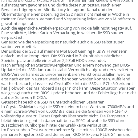
Ich habe die Kioxia Exceria PLUS G4 im Rahmen der Review & Win Aktion
auf Instagram gewonnen und durfte diese nun testen. Nach einer
Benachrichtigung vom Mindfactory Instagram-Kanal und der
Übermittlung meiner Daten, lag die SSD nach nicht mal einer Woche in
meinem Briefkasten. Versand und Verpackung liefen wie von Mindfactory
gewohnt super ab.
Auch die eigentliche Artikelverpackung von Kioxia fällt nicht negativ auf.
Eine schlichte, kleine Karton-Verpackung, in welcher die SSD sauber
verpackt ist.
Genauso wie die Verpackung ist natürlich auch die SSD selbst super
sauber verarbeitet.
Der Einbau der SSD auf meinem MSI B650 Gaming Plus WIFI war sehr
einfach und unkompliziert. Die SSD wird in Zukunft als zusätzlicher
Speicherplatz anstelle einer alten 2,5 Zoll HDD verwendet.
Nach anfänglichen Startschwierigkeiten und einem notwendigen BIOS-
Update lief die SSD dann auch stabil. Vermutlich aufgrund der veralteten
BIOS-Version kam es zu unvorhersehbaren Funktionsausfällen, welche
erst nach einem Neustart wieder behoben werden konnten. Auffallend
war hierbei auch, dass selbst CrystalDiskInfo die SSD als PCIe 5.0 erkannt
hat | obwohl das Mainboard das gar nicht kann. Diese Situation war aber
wie gesagt nach dem BIOS-Update behoben und der Fehler liegt hier nicht
auf der Seite von KIOXIA.
Getestet habe ich die SSD in unterschiedlichen Szenarien:
In CrystalDiskMark zeigt die SSD mit einem Lese-Wert von 7300MB/s und
einem Schreib-Wert von 6500MB/s, dass sie die Grenzen von PCIe 4.0
vollständig ausreizt. Dieses Ergebnis überrascht nicht. Die Temperatur
bleibt hierbei eigentlich dauerhaft bei ca. 50°C, obwohl die SSD ohne
zusätzlichen Kühlkörper hinter der Grafikkarte verbaut ist.
Im Praxisnahen Test wurden mehrere Spiele mit ca. 100GB zwischen der
primären Kingston SSD und der neuen KIOXIA Exceria PLUS G4 hin und