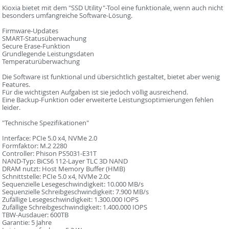
Kioxia bietet mit dem "SSD Utility"-Tool eine funktionale, wenn auch nicht
besonders umfangreiche Software-Lösung.
Firmware-Updates
SMART-Statusüberwachung
Secure Erase-Funktion
Grundlegende Leistungsdaten
Temperaturüberwachung
Die Software ist funktional und übersichtlich gestaltet, bietet aber wenig
Features.
Für die wichtigsten Aufgaben ist sie jedoch völlig ausreichend.
Eine Backup-Funktion oder erweiterte Leistungsoptimierungen fehlen
leider.
"Technische Spezifikationen"
Interface: PCIe 5.0 x4, NVMe 2.0
Formfaktor: M.2 2280
Controller: Phison PS5031-E31T
NAND-Typ: BiCS6 112-Layer TLC 3D NAND
DRAM nutzt: Host Memory Buffer (HMB)
Schnittstelle: PCIe 5.0 x4, NVMe 2.0c
Sequenzielle Lesegeschwindigkeit: 10.000 MB/s
Sequenzielle Schreibgeschwindigkeit: 7.900 MB/s
Zufällige Lesegeschwindigkeit: 1.300.000 IOPS
Zufällige Schreibgeschwindigkeit: 1.400.000 IOPS
TBW-Ausdauer: 600TB
Garantie: 5 Jahre