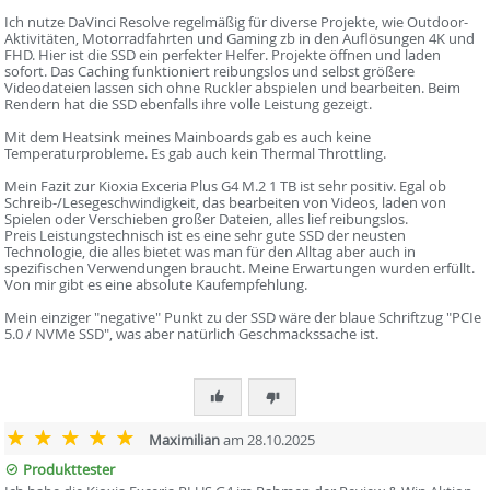
Ich nutze DaVinci Resolve regelmäßig für diverse Projekte, wie Outdoor-
Aktivitäten, Motorradfahrten und Gaming zb in den Auflösungen 4K und
FHD. Hier ist die SSD ein perfekter Helfer. Projekte öffnen und laden
sofort. Das Caching funktioniert reibungslos und selbst größere
Videodateien lassen sich ohne Ruckler abspielen und bearbeiten. Beim
Rendern hat die SSD ebenfalls ihre volle Leistung gezeigt.
Mit dem Heatsink meines Mainboards gab es auch keine
Temperaturprobleme. Es gab auch kein Thermal Throttling.
Mein Fazit zur Kioxia Exceria Plus G4 M.2 1 TB ist sehr positiv. Egal ob
Schreib-/Lesegeschwindigkeit, das bearbeiten von Videos, laden von
Spielen oder Verschieben großer Dateien, alles lief reibungslos.
Preis Leistungstechnisch ist es eine sehr gute SSD der neusten
Technologie, die alles bietet was man für den Alltag aber auch in
spezifischen Verwendungen braucht. Meine Erwartungen wurden erfüllt.
Von mir gibt es eine absolute Kaufempfehlung.
Mein einziger "negative" Punkt zu der SSD wäre der blaue Schriftzug "PCIe
5.0 / NVMe SSD", was aber natürlich Geschmackssache ist.
Maximilian
am 28.10.2025
Produkttester