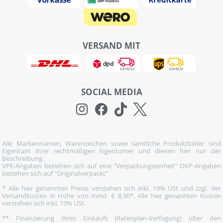
VERSAND MIT
SOCIAL MEDIA
Alle Markennamen, Warenzeichen sowie sämtliche Produktbilder sind
Eigentum ihrer rechtmäßigen Eigentümer und dienen hier nur der
Beschreibung.
VPE-Angaben beziehen sich auf eine "Verpackungseinheit" OVP-Angaben
beziehen sich auf "Originalverpackt"
* Alle hier genannten Preise verstehen sich inkl. 19% USt und zzgl. der
Versandkosten in Höhe von mind. € 8,90*. Alle hier genannten Kosten
verstehen sich inkl. 19% USt.
** Finanzierung Ihres Einkaufs (Ratenplan-Verfügung) über den