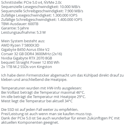
Schnittstelle: PCIe 5.0 x4, NVMe 2.0c
Sequenzielle Lesegeschwindigkeit: 10.000 MB/s
Sequenzielle Schreibgeschwindigkeit: 7.900 MB/s
Zufällige Lesegeschwindigkeit: 1.300.000 IOPS
Zufällige Schreibgeschwindigkeit: 1.400.000 IOPS
TBW-Ausdauer: 600TB
Garantie: 5 Jahre
Leistungsaufnahme: 5.3 W
Mein System besteht aus:
AMD Ryzen 7 5800X3D
Gigabyte B450 Aorus Elite V2
Corsair 32 GB DDR4 3600MHz (2x16)
Nvidia Gigabyte RTX 2070 8GB
bequiet! Straight Power 12 850 Wh
2x 1TB M.2 SSDs von Kingston
Ich habe denn Firmensticker abgemacht um das Kühlpad direkt drauf zu
kleben und anschließend die Heatpipe.
Temperaturen wurden mit HW-Info ausgelesen:
Bei Volllast beträgt die Temperatur maximal 46°C.
Im idle beträgt die Temperatur mit Heatpipe 29°C.
Meist liegt die Temperatur bei aktuell 34°C
Die SSD ist auf jeden Fall weiter zu empfehlen.
Prei/Leistung ist auch wenn man sie kaufen muss top.
Dank der PCIe 5.0 ist Sie auch wunderbar für einen Zukünftigen PC mit
aktuellen Komponenten geeignet.