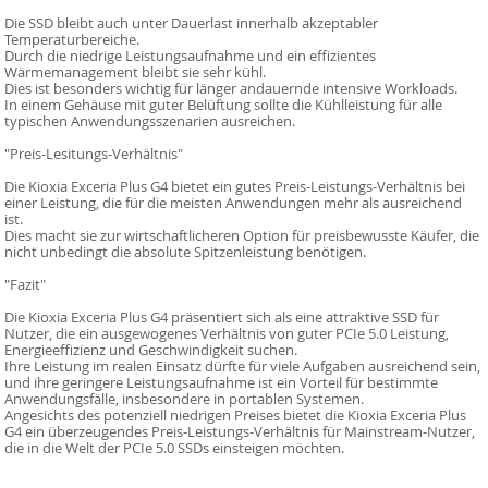
Die SSD bleibt auch unter Dauerlast innerhalb akzeptabler
Temperaturbereiche.
Durch die niedrige Leistungsaufnahme und ein effizientes
Wärmemanagement bleibt sie sehr kühl.
Dies ist besonders wichtig für länger andauernde intensive Workloads.
In einem Gehäuse mit guter Belüftung sollte die Kühlleistung für alle
typischen Anwendungsszenarien ausreichen.
"Preis-Lesitungs-Verhältnis"
Die Kioxia Exceria Plus G4 bietet ein gutes Preis-Leistungs-Verhältnis bei
einer Leistung, die für die meisten Anwendungen mehr als ausreichend
ist.
Dies macht sie zur wirtschaftlicheren Option für preisbewusste Käufer, die
nicht unbedingt die absolute Spitzenleistung benötigen.
"Fazit"
Die Kioxia Exceria Plus G4 präsentiert sich als eine attraktive SSD für
Nutzer, die ein ausgewogenes Verhältnis von guter PCIe 5.0 Leistung,
Energieeffizienz und Geschwindigkeit suchen.
Ihre Leistung im realen Einsatz dürfte für viele Aufgaben ausreichend sein,
und ihre geringere Leistungsaufnahme ist ein Vorteil für bestimmte
Anwendungsfälle, insbesondere in portablen Systemen.
Angesichts des potenziell niedrigen Preises bietet die Kioxia Exceria Plus
G4 ein überzeugendes Preis-Leistungs-Verhältnis für Mainstream-Nutzer,
die in die Welt der PCIe 5.0 SSDs einsteigen möchten.