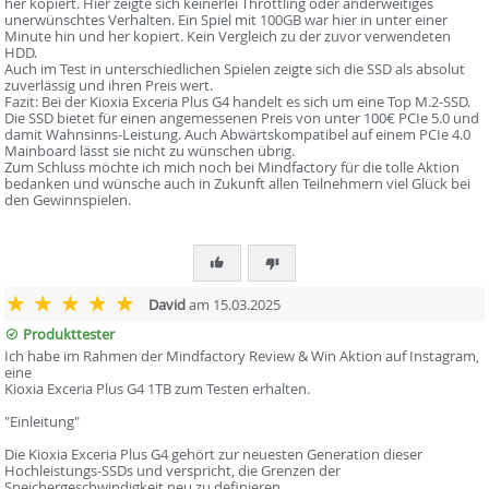
her kopiert. Hier zeigte sich keinerlei Throttling oder anderweitiges
unerwünschtes Verhalten. Ein Spiel mit 100GB war hier in unter einer
Minute hin und her kopiert. Kein Vergleich zu der zuvor verwendeten
HDD.
Auch im Test in unterschiedlichen Spielen zeigte sich die SSD als absolut
zuverlässig und ihren Preis wert.
Fazit: Bei der Kioxia Exceria Plus G4 handelt es sich um eine Top M.2-SSD.
Die SSD bietet für einen angemessenen Preis von unter 100€ PCIe 5.0 und
damit Wahnsinns-Leistung. Auch Abwärtskompatibel auf einem PCIe 4.0
Mainboard lässt sie nicht zu wünschen übrig.
Zum Schluss möchte ich mich noch bei Mindfactory für die tolle Aktion
bedanken und wünsche auch in Zukunft allen Teilnehmern viel Glück bei
den Gewinnspielen.
David
am 15.03.2025
Produkttester
Ich habe im Rahmen der Mindfactory Review & Win Aktion auf Instagram,
eine
Kioxia Exceria Plus G4 1TB zum Testen erhalten.
"Einleitung"
Die Kioxia Exceria Plus G4 gehört zur neuesten Generation dieser
Hochleistungs-SSDs und verspricht, die Grenzen der
Speichergeschwindigkeit neu zu definieren.