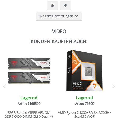
Weitere Bewertungen
VIDEO
KUNDEN KAUFTEN AUCH:
Zurück
N
Lagernd
Lagernd
Artnr: 9166500
Artnr: 79800
32GB Patriot VIPER VENOM
AMD Ryzen 7 9800X3D 8x 4.70GHz
DDR5-6000 DIMM CL30 Dual Kit
So.AM5 WOF