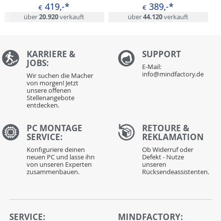
419,-*
389,-*
€
€
über
20.920
verkauft
über
44.120
verkauft
KARRIERE &
S
UPPORT
JOBS:
E-Mail:
info@mindfactory.de
Wir suchen die Macher
von morgen! Jetzt
unsere offenen
Stellenangebote
entdecken.
PC MONTAGE
RETOURE &
SERVICE:
REKLAMATION
Konfiguriere deinen
Ob Widerruf oder
neuen PC und lasse ihn
Defekt - Nutze
von unseren Experten
unseren
zusammenbauen.
Rücksendeassistenten.
SERVICE:
MINDFACTORY: