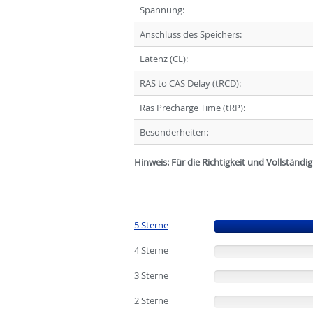
Spannung:
Anschluss des Speichers:
Latenz (CL):
RAS to CAS Delay (tRCD):
Ras Precharge Time (tRP):
Besonderheiten:
Hinweis: Für die Richtigkeit und Vollständ
5 Sterne
(100%)
4 Sterne
(0%)
3 Sterne
(0%)
2 Sterne
(0%)