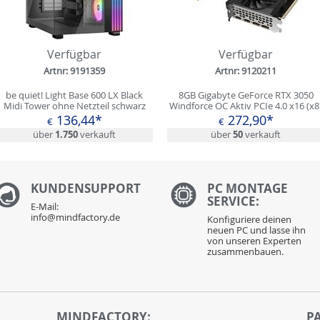
Verfügbar
Verfügbar
Artnr: 9191359
Artnr: 9120211
be quiet! Light Base 600 LX Black
8GB Gigabyte GeForce RTX 3050
Midi Tower ohne Netzteil schwarz
Windforce OC Aktiv PCIe 4.0 x16 (x8
(Retail)
136,44*
272,90*
€
€
über
1.750
verkauft
über
50
verkauft
KUNDENS
UPPORT
PC MONTAGE
SERVICE:
E-Mail:
info@mindfactory.de
Konfiguriere deinen
neuen PC und lasse ihn
von unseren Experten
zusammenbauen.
MINDFACTORY:
P