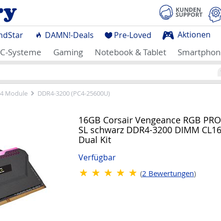
Aktionen
ndStar
DAMN!-Deals
Pre-Loved
C-Systeme
Gaming
Notebook & Tablet
Smartphon
4 Module
DDR4-3200 (PC4-25600U)
16GB Corsair Vengeance RGB PRO
SL schwarz DDR4-3200 DIMM CL1
Dual Kit
Verfügbar
(
2
Bewertungen
)