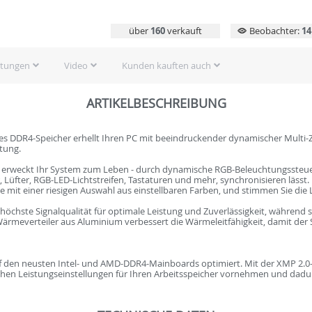
über
160
verkauft
Beobachter:
14
rtungen
Video
Kunden kauften auch
ARTIKELBESCHREIBUNG
 DDR4-Speicher erhellt Ihren PC mit beeindruckender dynamischer Multi-
stung.
 erweckt Ihr System zum Leben - durch dynamische RGB-Beleuchtungssteueru
Lüfter, RGB-LED-Lichtstreifen, Tastaturen und mehr, synchronisieren lässt.
 mit einer riesigen Auswahl aus einstellbaren Farben, und stimmen Sie die L
t höchste Signalqualität für optimale Leistung und Zuverlässigkeit, während s
ärmeverteiler aus Aluminium verbessert die Wärmeleitfähigkeit, damit der
uf den neusten Intel- und AMD-DDR4-Mainboards optimiert. Mit der XMP 2.0
chen Leistungseinstellungen für Ihren Arbeitsspeicher vornehmen und dadur