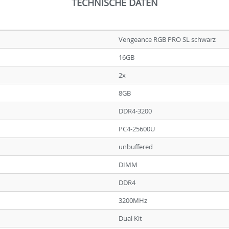
TECHNISCHE DATEN
Vengeance RGB PRO SL schwarz
16GB
2x
8GB
DDR4-3200
PC4-25600U
unbuffered
DIMM
DDR4
3200MHz
Dual Kit