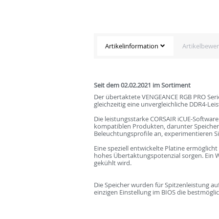
Artikelinformation
Artikelbewe
Seit dem 02.02.2021 im Sortiment
Der übertaktete VENGEANCE RGB PRO Series
gleichzeitig eine unvergleichliche DDR4-Lei
Die leistungsstarke CORSAIR iCUE-Software
kompatiblen Produkten, darunter Speicher, 
Beleuchtungsprofile an, experimentieren Sie
Eine speziell entwickelte Platine ermöglich
hohes Übertaktungspotenzial sorgen. Ein W
gekühlt wird.
Die Speicher wurden für Spitzenleistung a
einzigen Einstellung im BIOS die bestmögli