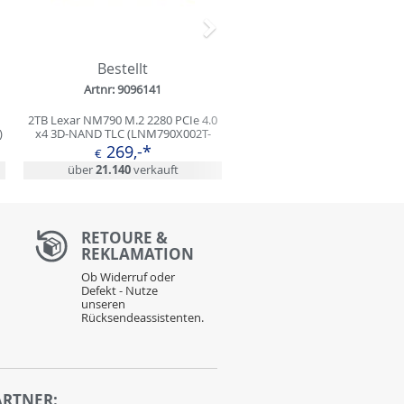
Nächstes
Bestellt
Artnr: 9096141
2TB Lexar NM790 M.2 2280 PCIe 4.0
)
x4 3D-NAND TLC (LNM790X002T-
RNNNG)
269,-*
€
über
21.140
verkauft
RETOURE &
REKLAMATION
Ob Widerruf oder
Defekt - Nutze
unseren
Rücksendeassistenten.
ARTNER: