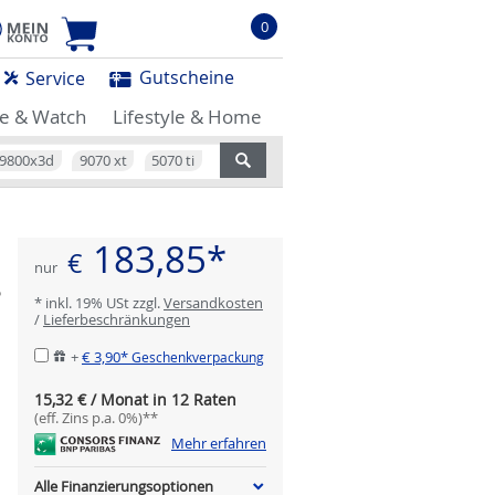
0
Gutscheine
Service
e & Watch
Lifestyle & Home
9800x3d
9070 xt
5070 ti
183,85*
€
nur
6
* inkl. 19% USt zzgl.
Versandkosten
/
Lieferbeschränkungen
+
€ 3,90*
Geschenkverpackung
15,32 € / Monat in 12 Raten
(eff. Zins p.a. 0%)**
Mehr erfahren
Alle Finanzierungsoptionen