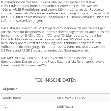
leistungsorientiertes Midi-Tower-Gehäuse, das speziell für starke
Luftzirkulation und hohe Kompatibilität entwickelt wurde. Mit zwei
160mm ARGB-Frontlüftern und einem 120mm-Lüfter an der Rückseite
sorgt es bereits ab Werk für eine effiziente Kühlung. Insgesamt lassen sich
bis zu 13 Lüfter sowie mehrere Radiatoren bis 360mm verbauen - ideal für
Luft- und Wasserkühlungen.
Das Gehäuse unterstützt MSI Project Zero Mainboards mit rückseitigen
Anschlüssen für besonders sauberes Kabelmanagement, ist aber auch mit
herkömmlichen E-ATX-, ATX-, mATX- und ITX-Mainboards kompatibel.
Durchdachte Features wie eine verschiebbare GPU-Stütze, eine
herausnehmbare Netzteilabdeckung und Staubfilter erleichtern den
Aufbau und die Reinigung. Ein modernes I/O-Panel mit USB-C, zwei USB
3.2-Ports und ARGB-Steuerung rundet das Gesamtpaket ab.
Das MPG VELOX 300R AIRFLOW PZ vereint starke Kühlleistung,
durchdachtes Design und hohe Flexibilität - perfekt für anspruchsvolle
Gaming- und Performance-PCs.
TECHNISCHE DATEN
Allgemein:
Modellname:
MPG Velox 300R PZ
Typ:
Midi Tower