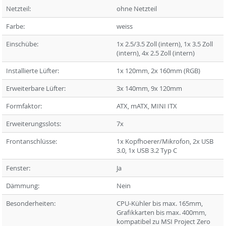
Netzteil:
ohne Netzteil
Farbe:
weiss
Einschübe:
1x 2.5/3.5 Zoll (intern), 1x 3.5 Zoll
(intern), 4x 2.5 Zoll (intern)
Installierte Lüfter:
1x 120mm, 2x 160mm (RGB)
Erweiterbare Lüfter:
3x 140mm, 9x 120mm
Formfaktor:
ATX, mATX, MINI ITX
Erweiterungsslots:
7x
Frontanschlüsse:
1x Kopfhoerer/Mikrofon, 2x USB
3.0, 1x USB 3.2 Typ C
Fenster:
Ja
Dämmung:
Nein
Besonderheiten:
CPU-Kühler bis max. 165mm,
Grafikkarten bis max. 400mm,
kompatibel zu MSI Project Zero