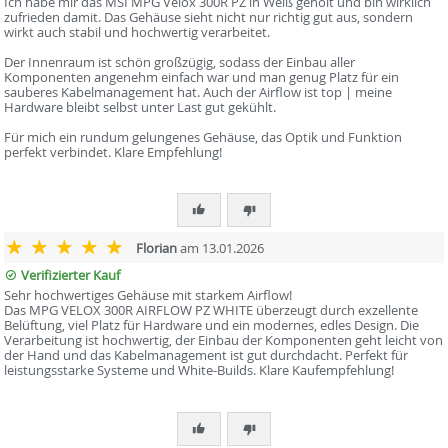
Ich habe mir das MSI MPG Velox 300R PZ in Weiß geholt und bin wirklich
zufrieden damit. Das Gehäuse sieht nicht nur richtig gut aus, sondern
wirkt auch stabil und hochwertig verarbeitet.
Der Innenraum ist schön großzügig, sodass der Einbau aller
Komponenten angenehm einfach war und man genug Platz für ein
sauberes Kabelmanagement hat. Auch der Airflow ist top | meine
Hardware bleibt selbst unter Last gut gekühlt.
Für mich ein rundum gelungenes Gehäuse, das Optik und Funktion
perfekt verbindet. Klare Empfehlung!
Florian
am 13.01.2026
Verifizierter Kauf
Sehr hochwertiges Gehäuse mit starkem Airflow!
Das MPG VELOX 300R AIRFLOW PZ WHITE überzeugt durch exzellente
Belüftung, viel Platz für Hardware und ein modernes, edles Design. Die
Verarbeitung ist hochwertig, der Einbau der Komponenten geht leicht von
der Hand und das Kabelmanagement ist gut durchdacht. Perfekt für
leistungsstarke Systeme und White-Builds. Klare Kaufempfehlung!