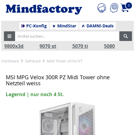
0
PC-Konfig
MindStar
DAMN!-Deals
9800x3d
9070 xt
5070 ti
5080
Hardware
Gehäuse
Midi Tower ohne NT
MSI MPG Velox 300R PZ Midi Tower ohne
Netzteil weiss
Lagernd | nur noch 4 St.
Zurück
Nä