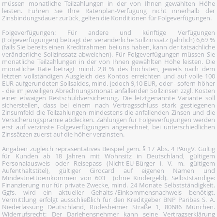
müssen monatliche Teilzahlungen in der von Ihnen gewählten Höhe
leisten. Führen Sie Ihre Ratenplan-Verfügung nicht innerhalb der
Zinsbindungsdauer zurück, gelten die Konditionen für Folgeverfügungen.
Folgeverfügungen: Für andere und künftige Verfügungen
(Folgeverfügungen) beträgt der veränderliche Sollzinssatz (jährlich) 6,69 %
(falls Sie bereits einen Kreditrahmen bei uns haben, kann der tatsächliche
veränderliche Sollzinssatz abweichen). Für Folgeverfügungen müssen Sie
monatliche Teilzahlungen in der von Ihnen gewählten Höhe leisten. Die
monatliche Rate beträgt mind. 2,8 % des höchsten, jeweils nach dem
letzten vollständigen Ausgleich des Kontos erreichten und auf volle 100
EUR aufgerundeten Sollsaldos, mind. jedoch 9,10 EUR, oder - sofern höher
- die im jeweiligen Abrechnungsmonat anfallenden Sollzinsen zzgl. Kosten
einer etwaigen Restschuldversicherung. Die letztgenannte Variante soll
sicherstellen, dass bei einem nach Vertragsschluss stark gestiegenen
Zinsumfeld die Teilzahlungen mindestens die anfallenden Zinsen und die
Versicherungsprämie abdecken. Zahlungen für Folgeverfügungen werden
erst auf verzinste Folgeverfügungen angerechnet, bei unterschiedlichen
Zinssätzen zuerst auf die höher verzinsten.
Angaben zugleich repräsentatives Beispiel gem. § 17 Abs. 4 PAngV. Gültig
für Kunden ab 18 Jahren mit Wohnsitz in Deutschland, gültigem
Personalausweis oder Reisepass (Nicht-EU-Bürger i. V. m. gültigem
Aufenthaltstitel), gültiger Girocard auf eigenen Namen und
Mindestnettoeinkommen von 603  (ohne Kindergeld). Selbstständige:
Finanzierung nur für private Zwecke, mind. 24 Monate Selbstständigkeit.
Ggfs. wird ein aktueller Gehalts-/Einkommensnachweis benötigt.
Vermittlung erfolgt ausschließlich für den Kreditgeber BNP Paribas S. A.
Niederlassung Deutschland, Rüdesheimer Straße 1, 80686 München.
Widerrufsrecht: Der Darlehensnehmer kann seine Vertragserklärung