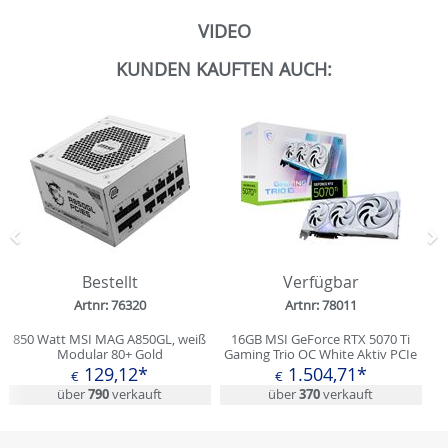
VIDEO
KUNDEN KAUFTEN AUCH:
Zurück
N
Bestellt
Verfügbar
Artnr: 76320
Artnr: 78011
850 Watt MSI MAG A850GL, weiß
16GB MSI GeForce RTX 5070 Ti
Modular 80+ Gold
Gaming Trio OC White Aktiv PCIe
5.0 x16 (Retail)
129,12*
1.504,71*
€
€
über
790
verkauft
über
370
verkauft