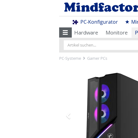
PC-Konfigurator
Mi
Hardware
Monitore
P
PC-Systeme
Gamer PCs
Zurück