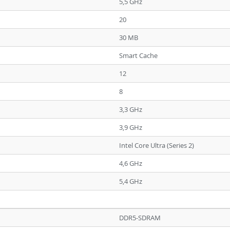
5,5 GHz
20
30 MB
Smart Cache
12
8
3,3 GHz
3,9 GHz
Intel Core Ultra (Series 2)
4,6 GHz
5,4 GHz
DDR5-SDRAM