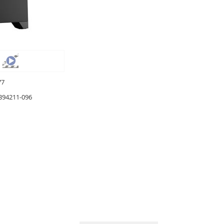
77
B94211-096