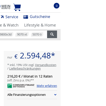
0
Gutscheine
Service
e & Watch
Lifestyle & Home
9800x3d
9070 xt
5070 ti
2.594,48*
€
nur
* inkl. 19% USt zzgl.
Versandkosten
/
Lieferbeschränkungen
216,20 € / Monat in 12 Raten
(eff. Zins p.a. 0%)**
Mehr erfahren
Alle Finanzierungsoptionen