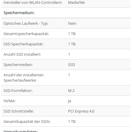
Hersteller von WLAN-Controllern:
MediaTek
Speichermedium:
Optisches Laufwerk - Typ:
Nein
Gesamtspeicherkapazität:
1 TB
SSD Speicherkapazität:
1 TB
Anzahl SSD installiert:
1
Speichermedien:
SSD
Anzahl der installierten
1
Speicherlaufwerke:
SSD-Formfaktor:
M.2
NVMe:
Ja
SSD Schnittstelle:
PCI Express 4.0
Gesamtkapazität der SSDs:
1 TB
Verpackungsdaten: