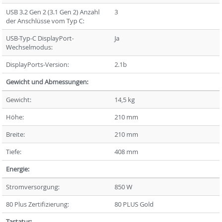
USB 3.2 Gen 2 (3.1 Gen 2) Anzahl
3
der Anschlüsse vom Typ C:
USB-Typ-C DisplayPort-
Ja
Wechselmodus:
DisplayPorts-Version:
2.1b
Gewicht und Abmessungen:
Gewicht:
14,5 kg
Höhe:
210 mm
Breite:
210 mm
Tiefe:
408 mm
Energie:
Stromversorgung:
850 W
80 Plus Zertifizierung:
80 PLUS Gold
Tastatur: