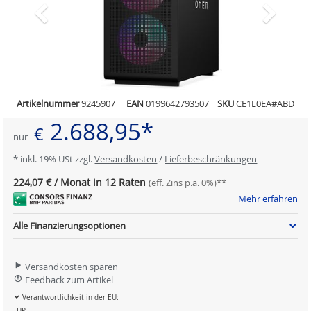
Artikelnummer
9245907
EAN
0199642793507
SKU
CE1L0EA#ABD
2.688,95*
€
nur
* inkl. 19% USt zzgl.
Versandkosten
/
Lieferbeschränkungen
224,07 € / Monat in 12 Raten
(eff. Zins p.a. 0%)**
Mehr erfahren
Alle Finanzierungsoptionen
Versandkosten sparen
Feedback zum Artikel
Verantwortlichkeit in der EU:
HP