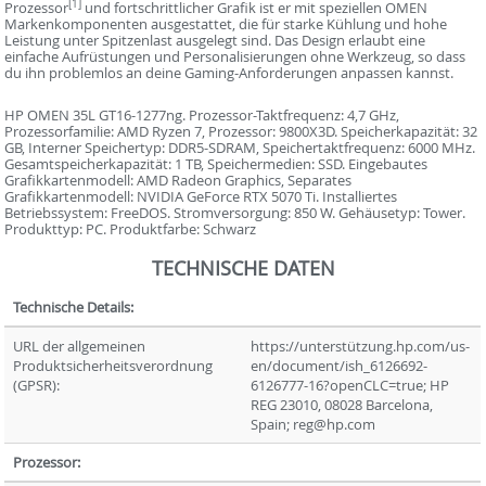
[1]
Prozessor
und fortschrittlicher Grafik ist er mit speziellen OMEN
Markenkomponenten ausgestattet, die für starke Kühlung und hohe
Leistung unter Spitzenlast ausgelegt sind. Das Design erlaubt eine
einfache Aufrüstungen und Personalisierungen ohne Werkzeug, so dass
du ihn problemlos an deine Gaming-Anforderungen anpassen kannst.
HP OMEN 35L GT16-1277ng. Prozessor-Taktfrequenz: 4,7 GHz,
Prozessorfamilie: AMD Ryzen 7, Prozessor: 9800X3D. Speicherkapazität: 32
GB, Interner Speichertyp: DDR5-SDRAM, Speichertaktfrequenz: 6000 MHz.
Gesamtspeicherkapazität: 1 TB, Speichermedien: SSD. Eingebautes
Grafikkartenmodell: AMD Radeon Graphics, Separates
Grafikkartenmodell: NVIDIA GeForce RTX 5070 Ti. Installiertes
Betriebssystem: FreeDOS. Stromversorgung: 850 W. Gehäusetyp: Tower.
Produkttyp: PC. Produktfarbe: Schwarz
TECHNISCHE DATEN
Technische Details:
URL der allgemeinen
https://unterstützung.hp.com/us-
Produktsicherheitsverordnung
en/document/ish_6126692-
(GPSR):
6126777-16?openCLC=true; HP
REG 23010, 08028 Barcelona,
Spain; reg@hp.com
Prozessor: