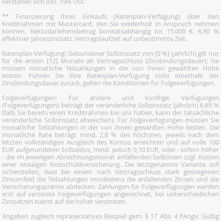
verstehen sich inkl. 19% USt.
** Finanzierung Ihres Einkaufs (Ratenplan-Verfügung) über den
Kreditrahmen mit Mastercard, den Sie wiederholt in Anspruch nehmen
können. Nettodarlehensbetrag bonitätsabhängig bis 15.000 €. 6,90 %
effektiver Jahreszinssatz. Vertragslaufzeit auf unbestimmte Zeit.
Ratenplan-Verfügung: Gebundener Sollzinssatz von [0 %] (jährlich) gilt nur
für die ersten [12] Monate ab Vertragsschluss (Zinsbindungsdauer); Sie
müssen monatliche Teilzahlungen in der von Ihnen gewählten Höhe
leisten. Führen Sie Ihre Ratenplan-Verfügung nicht innerhalb der
Zinsbindungsdauer zurück, gelten die Konditionen für Folgeverfügungen.
Folgeverfügungen: Für andere und künftige Verfügungen
(Folgeverfügungen) beträgt der veränderliche Sollzinssatz (jährlich) 6,69 %
(falls Sie bereits einen Kreditrahmen bei uns haben, kann der tatsächliche
veränderliche Sollzinssatz abweichen). Für Folgeverfügungen müssen Sie
monatliche Teilzahlungen in der von Ihnen gewählten Höhe leisten. Die
monatliche Rate beträgt mind. 2,8 % des höchsten, jeweils nach dem
letzten vollständigen Ausgleich des Kontos erreichten und auf volle 100
EUR aufgerundeten Sollsaldos, mind. jedoch 9,10 EUR, oder - sofern höher
- die im jeweiligen Abrechnungsmonat anfallenden Sollzinsen zzgl. Kosten
einer etwaigen Restschuldversicherung. Die letztgenannte Variante soll
sicherstellen, dass bei einem nach Vertragsschluss stark gestiegenen
Zinsumfeld die Teilzahlungen mindestens die anfallenden Zinsen und die
Versicherungsprämie abdecken. Zahlungen für Folgeverfügungen werden
erst auf verzinste Folgeverfügungen angerechnet, bei unterschiedlichen
Zinssätzen zuerst auf die höher verzinsten.
Angaben zugleich repräsentatives Beispiel gem. § 17 Abs. 4 PAngV. Gültig