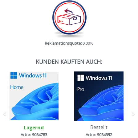
Reklamationsquote:
0,00%
KUNDEN KAUFTEN AUCH:
Zurück
N
Lagernd
Bestellt
Artnr: 9034783
Artnr: 9034392