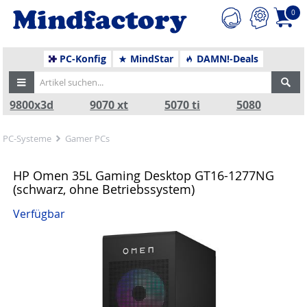
0
PC-Konfig
MindStar
DAMN!-Deals
9800x3d
9070 xt
5070 ti
5080
PC-Systeme
Gamer PCs
HP Omen 35L Gaming Desktop GT16-1277NG
(schwarz, ohne Betriebssystem)
Verfügbar
Zurück
Nä