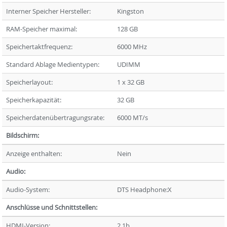
Interner Speicher Hersteller:
Kingston
RAM-Speicher maximal:
128 GB
Speichertaktfrequenz:
6000 MHz
Standard Ablage Medientypen:
UDIMM
Speicherlayout:
1 x 32 GB
Speicherkapazität:
32 GB
Speicherdatenübertragungsrate:
6000 MT/s
Bildschirm:
Anzeige enthalten:
Nein
Audio:
Audio-System:
DTS Headphone:X
Anschlüsse und Schnittstellen:
HDMI-Version:
2.1b