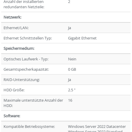
Anzahl der installierten
2
redundanten Netzteile:
Netzwerk:
Ethernet/LAN:
Ja
Ethernet Schnittstellen Typ:
Gigabit Ethernet
Speichermedium:
Optisches Laufwerk - Typ:
Nein
Gesamtspeicherkapazität:
0 GB
RAID-Unterstützung:
Ja
HDD Größe:
2.5 "
Maximale unterstützte Anzahl der
16
HDD:
Software:
Kompatible Betriebssysteme:
Windows Server 2022 Datacenter
Windows Server 2022 Standard