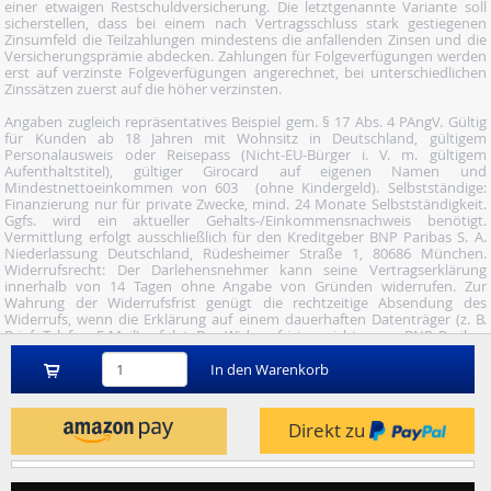
einer etwaigen Restschuldversicherung. Die letztgenannte Variante soll
sicherstellen, dass bei einem nach Vertragsschluss stark gestiegenen
Zinsumfeld die Teilzahlungen mindestens die anfallenden Zinsen und die
Versicherungsprämie abdecken. Zahlungen für Folgeverfügungen werden
erst auf verzinste Folgeverfügungen angerechnet, bei unterschiedlichen
Zinssätzen zuerst auf die höher verzinsten.
Angaben zugleich repräsentatives Beispiel gem. § 17 Abs. 4 PAngV. Gültig
für Kunden ab 18 Jahren mit Wohnsitz in Deutschland, gültigem
Personalausweis oder Reisepass (Nicht-EU-Bürger i. V. m. gültigem
Aufenthaltstitel), gültiger Girocard auf eigenen Namen und
Mindestnettoeinkommen von 603  (ohne Kindergeld). Selbstständige:
Finanzierung nur für private Zwecke, mind. 24 Monate Selbstständigkeit.
Ggfs. wird ein aktueller Gehalts-/Einkommensnachweis benötigt.
Vermittlung erfolgt ausschließlich für den Kreditgeber BNP Paribas S. A.
Niederlassung Deutschland, Rüdesheimer Straße 1, 80686 München.
Widerrufsrecht: Der Darlehensnehmer kann seine Vertragserklärung
innerhalb von 14 Tagen ohne Angabe von Gründen widerrufen. Zur
Wahrung der Widerrufsfrist genügt die rechtzeitige Absendung des
Widerrufs, wenn die Erklärung auf einem dauerhaften Datenträger (z. B.
Brief, Telefax, E-Mail) erfolgt. Der Widerruf ist zu richten an: BNP Paribas
S.A. Niederlassung Deutschland, Wuhanstraße 5, 47051 Duisburg (Fax: 02
03/34 69 54-09; Tel.: 02 03/34 69 54-02; E- Mail:
In den Warenkorb
widerruf@consorsfinanz.de).
Nutze unser Midnight-Shopping und bestelle versandkostenfrei.
Direkt zu
Genauere Infos findest du
hier
.
© 2026 by heise mindfactory gmbh