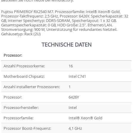
Bestellen Sie noch heute bei Mindfactory.
Fujitsu PRIMERGY RX2540 M7. Prozessorfamilie: Intel® Xeon® Gold,
Prozessor-Taktfrequenz: 2,5 GHz, Prozessor: 6426Y. Speicherkapazität: 32
GB, Interner Speichertyp: DDR5-SDRAM, Speicherlayout: 1 x 32 GB.
Gesamtspeicherkapazität: 0 GB, HDD Größe: 2.5". Ethernet/LAN.
Stromversorgung: 900 W, Unterstützung für redundantes Netzteil.
Gehäusetyp: Rack (2U)
TECHNISCHE DATEN
Prozessor:
Anzahl Prozessorkerne:
16
Motherboard Chipsatz:
Intel C741
Anzahl installierter Prozessoren:
1
Prozessor:
6426Y
Prozessorhersteller:
Intel
Prozessorfamilie:
Intel® Xeon® Gold
Prozessor Boost-Frequenz:
4,1 GHz