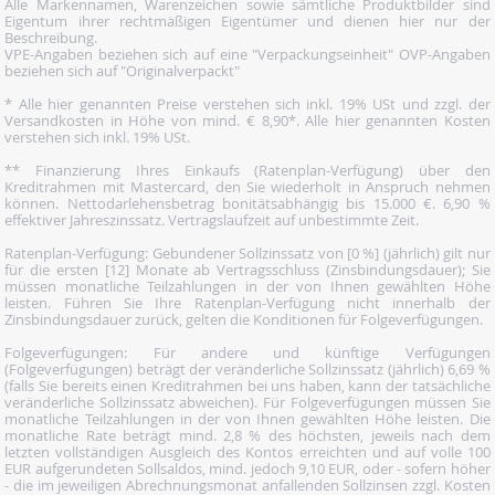
Alle Markennamen, Warenzeichen sowie sämtliche Produktbilder sind
Eigentum ihrer rechtmäßigen Eigentümer und dienen hier nur der
Beschreibung.
VPE-Angaben beziehen sich auf eine "Verpackungseinheit" OVP-Angaben
beziehen sich auf "Originalverpackt"
* Alle hier genannten Preise verstehen sich inkl. 19% USt und zzgl. der
Versandkosten in Höhe von mind. € 8,90*. Alle hier genannten Kosten
verstehen sich inkl. 19% USt.
** Finanzierung Ihres Einkaufs (Ratenplan-Verfügung) über den
Kreditrahmen mit Mastercard, den Sie wiederholt in Anspruch nehmen
können. Nettodarlehensbetrag bonitätsabhängig bis 15.000 €. 6,90 %
effektiver Jahreszinssatz. Vertragslaufzeit auf unbestimmte Zeit.
Ratenplan-Verfügung: Gebundener Sollzinssatz von [0 %] (jährlich) gilt nur
für die ersten [12] Monate ab Vertragsschluss (Zinsbindungsdauer); Sie
müssen monatliche Teilzahlungen in der von Ihnen gewählten Höhe
leisten. Führen Sie Ihre Ratenplan-Verfügung nicht innerhalb der
Zinsbindungsdauer zurück, gelten die Konditionen für Folgeverfügungen.
Folgeverfügungen: Für andere und künftige Verfügungen
(Folgeverfügungen) beträgt der veränderliche Sollzinssatz (jährlich) 6,69 %
(falls Sie bereits einen Kreditrahmen bei uns haben, kann der tatsächliche
veränderliche Sollzinssatz abweichen). Für Folgeverfügungen müssen Sie
monatliche Teilzahlungen in der von Ihnen gewählten Höhe leisten. Die
monatliche Rate beträgt mind. 2,8 % des höchsten, jeweils nach dem
letzten vollständigen Ausgleich des Kontos erreichten und auf volle 100
EUR aufgerundeten Sollsaldos, mind. jedoch 9,10 EUR, oder - sofern höher
- die im jeweiligen Abrechnungsmonat anfallenden Sollzinsen zzgl. Kosten