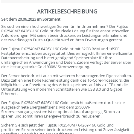
ARTIKELBESCHREIBUNG
Seit dem 20.06.2023 im Sortiment
Sie suchen einen hochwertigen Server für Ihr Unternehmen? Der Fujitsu
RX2540M7 6426Y-16C Gold ist die ideale Lösung für Ihre anspruchsvollen
Anforderungen. Mit seinen beeindruckenden Leistungsmerkmalen und
der zuverlässigen Fujitsu-Qualität wird er Ihren Erwartungen gerecht.
Der Fujitsu RX2540M7 6426Y-16C Gold ist mit 32GB RAM und 16SFF-
Festplatteneinschüben ausgestattet. Dies ermöglicht Ihnen eine effiziente
Datenverarbeitung und bietet genügend Speicherplatz für Ihre
umfangreichen Anwendungen und Daten. Zudem verfügt der Server über
eine leistungsstarke Gold 900W-Stromversorgung.
Der Server beeindruckt auch mit weiteren herausragenden Eigenschaften.
Dazu zählen eine hohe Rechenleistung dank des 16-Core-Prozessors, die
Möglichkeit zur Erweiterung des Arbeitsspeichers auf bis zu 1TB und die
Unterstützung von modernen Schnittstellen wie USB 3.0 und Gigabit
Ethernet.
Der Fujitsu RX2540M7 6426Y-16C Gold besticht außerdem durch seine
ausgezeichnete Energieeffizienz. Mit dem 2x900W-
Stromversorgungssystem ist er optimal darauf ausgelegt, Strom zu
sparen und somit Ihren Energieverbrauch zu reduzieren.
Sichern Sie sich jetzt den Fujitsu RX2540M7 6426Y-16C Gold und
profitieren Sie von seiner beeindruckenden Leistung und Zuverlässigkeit.