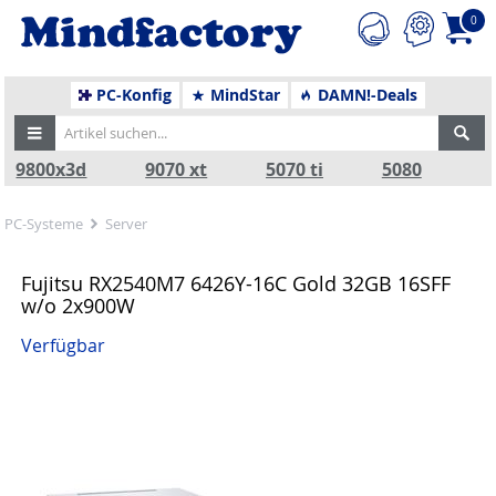
0
PC-Konfig
MindStar
DAMN!-Deals
9800x3d
9070 xt
5070 ti
5080
PC-Systeme
Server
Fujitsu RX2540M7 6426Y-16C Gold 32GB 16SFF
w/o 2x900W
Verfügbar