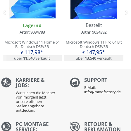
Zurück
N
Lagernd
Bestellt
Artnr: 9034783
Artnr: 9034392
Microsoft Windows 11 Home 64
Microsoft Windows 11 Pro 64 Bit
Bit Deutsch DSP/SB
Deutsch DSP/SB
117,98*
147,95*
€
€
über
11.540
verkauft
über
13.540
verkauft
KARRIERE &
S
UPPORT
JOBS:
E-Mail:
info@mindfactory.de
Wir suchen die Macher
von morgen! Jetzt
unsere offenen
Stellenangebote
entdecken.
PC MONTAGE
RETOURE &
SERVICE:
REKLAMATION