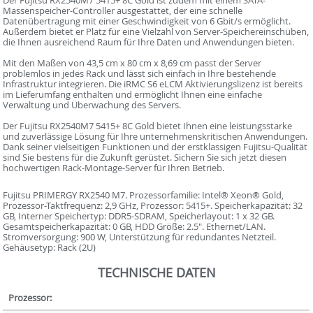
Der Fujitsu RX2540M7 5415+ 8C Gold ist zudem mit einem SATA-
Massenspeicher-Controller ausgestattet, der eine schnelle
Datenübertragung mit einer Geschwindigkeit von 6 Gbit/s ermöglicht.
Außerdem bietet er Platz für eine Vielzahl von Server-Speichereinschüben,
die Ihnen ausreichend Raum für Ihre Daten und Anwendungen bieten.
Mit den Maßen von 43,5 cm x 80 cm x 8,69 cm passt der Server
problemlos in jedes Rack und lässt sich einfach in Ihre bestehende
Infrastruktur integrieren. Die iRMC S6 eLCM Aktivierungslizenz ist bereits
im Lieferumfang enthalten und ermöglicht Ihnen eine einfache
Verwaltung und Überwachung des Servers.
Der Fujitsu RX2540M7 5415+ 8C Gold bietet Ihnen eine leistungsstarke
und zuverlässige Lösung für Ihre unternehmenskritischen Anwendungen.
Dank seiner vielseitigen Funktionen und der erstklassigen Fujitsu-Qualität
sind Sie bestens für die Zukunft gerüstet. Sichern Sie sich jetzt diesen
hochwertigen Rack-Montage-Server für Ihren Betrieb.
Fujitsu PRIMERGY RX2540 M7. Prozessorfamilie: Intel® Xeon® Gold,
Prozessor-Taktfrequenz: 2,9 GHz, Prozessor: 5415+. Speicherkapazität: 32
GB, Interner Speichertyp: DDR5-SDRAM, Speicherlayout: 1 x 32 GB.
Gesamtspeicherkapazität: 0 GB, HDD Größe: 2.5". Ethernet/LAN.
Stromversorgung: 900 W, Unterstützung für redundantes Netzteil.
Gehäusetyp: Rack (2U)
TECHNISCHE DATEN
Prozessor: