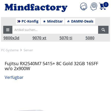
0
PC-Konfig
MindStar
DAMN!-Deals
9800x3d
9070 xt
5070 ti
5080
PC-Systeme
Server
Fujitsu RX2540M7 5415+ 8C Gold 32GB 16SFF
w/o 2x900W
Verfügbar