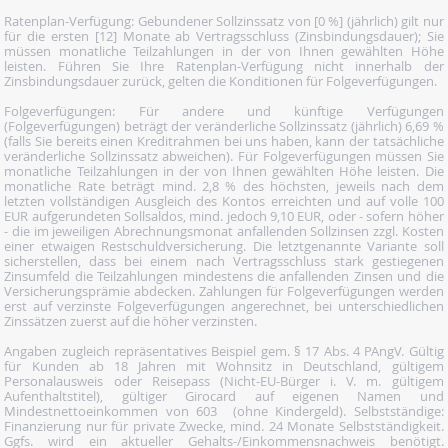
Ratenplan-Verfügung: Gebundener Sollzinssatz von [0 %] (jährlich) gilt nur
für die ersten [12] Monate ab Vertragsschluss (Zinsbindungsdauer); Sie
müssen monatliche Teilzahlungen in der von Ihnen gewählten Höhe
leisten. Führen Sie Ihre Ratenplan-Verfügung nicht innerhalb der
Zinsbindungsdauer zurück, gelten die Konditionen für Folgeverfügungen.
Folgeverfügungen: Für andere und künftige Verfügungen
(Folgeverfügungen) beträgt der veränderliche Sollzinssatz (jährlich) 6,69 %
(falls Sie bereits einen Kreditrahmen bei uns haben, kann der tatsächliche
veränderliche Sollzinssatz abweichen). Für Folgeverfügungen müssen Sie
monatliche Teilzahlungen in der von Ihnen gewählten Höhe leisten. Die
monatliche Rate beträgt mind. 2,8 % des höchsten, jeweils nach dem
letzten vollständigen Ausgleich des Kontos erreichten und auf volle 100
EUR aufgerundeten Sollsaldos, mind. jedoch 9,10 EUR, oder - sofern höher
- die im jeweiligen Abrechnungsmonat anfallenden Sollzinsen zzgl. Kosten
einer etwaigen Restschuldversicherung. Die letztgenannte Variante soll
sicherstellen, dass bei einem nach Vertragsschluss stark gestiegenen
Zinsumfeld die Teilzahlungen mindestens die anfallenden Zinsen und die
Versicherungsprämie abdecken. Zahlungen für Folgeverfügungen werden
erst auf verzinste Folgeverfügungen angerechnet, bei unterschiedlichen
Zinssätzen zuerst auf die höher verzinsten.
Angaben zugleich repräsentatives Beispiel gem. § 17 Abs. 4 PAngV. Gültig
für Kunden ab 18 Jahren mit Wohnsitz in Deutschland, gültigem
Personalausweis oder Reisepass (Nicht-EU-Bürger i. V. m. gültigem
Aufenthaltstitel), gültiger Girocard auf eigenen Namen und
Mindestnettoeinkommen von 603  (ohne Kindergeld). Selbstständige:
Finanzierung nur für private Zwecke, mind. 24 Monate Selbstständigkeit.
Ggfs. wird ein aktueller Gehalts-/Einkommensnachweis benötigt.