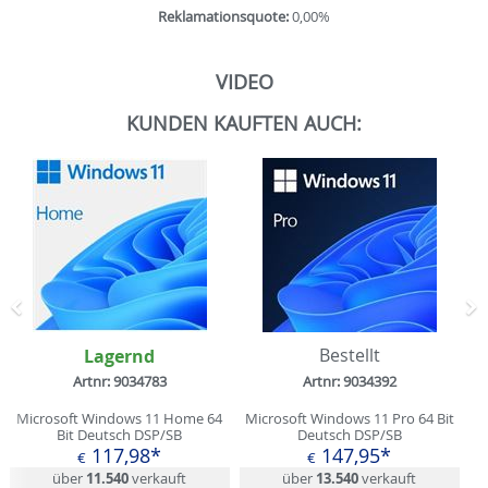
Reklamationsquote:
0,00%
VIDEO
KUNDEN KAUFTEN AUCH:
Zurück
N
Lagernd
Bestellt
Artnr: 9034783
Artnr: 9034392
Microsoft Windows 11 Home 64
Microsoft Windows 11 Pro 64 Bit
Bit Deutsch DSP/SB
Deutsch DSP/SB
117,98*
147,95*
€
€
über
11.540
verkauft
über
13.540
verkauft