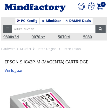
0
PC-Konfig
MindStar
DAMN!-Deals
9800x3d
9070 xt
5070 ti
5080
Hardware
Drucker
Tinten Original
Tinten Epson
EPSON SJIC42P-M (MAGENTA) CARTRIDGE
Verfügbar