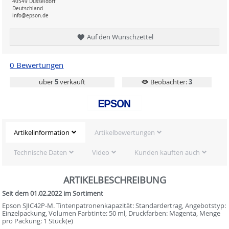
40549 Düsseldorf
Deutschland
info@epson.de
Auf den Wunschzettel
0 Bewertungen
über
5
verkauft
Beobachter:
3
Artikelinformation
Artikelbewertungen
Technische Daten
Video
Kunden kauften auch
ARTIKELBESCHREIBUNG
Seit dem 01.02.2022 im Sortiment
Epson SJIC42P-M. Tintenpatronenkapazität: Standardertrag, Angebotstyp:
Einzelpackung, Volumen Farbtinte: 50 ml, Druckfarben: Magenta, Menge
pro Packung: 1 Stück(e)