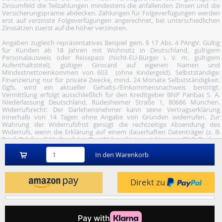
Zinsumfeld die Teilzahlungen mindestens die anfallenden Zinsen und die
Versicherungsprämie abdecken. Zahlungen für Folgeverfügungen werden
erst auf verzinste Folgeverfügungen angerechnet, bei unterschiedlichen
Zinssätzen zuerst auf die höher verzinsten.
Angaben zugleich repräsentatives Beispiel gem. § 17 Abs. 4 PAngV. Gültig
für Kunden ab 18 Jahren mit Wohnsitz in Deutschland, gültigem
Personalausweis oder Reisepass (Nicht-EU-Bürger i. V. m. gültigem
Aufenthaltstitel), gültiger Girocard auf eigenen Namen und
Mindestnettoeinkommen von 603  (ohne Kindergeld). Selbstständige:
Finanzierung nur für private Zwecke, mind. 24 Monate Selbstständigkeit.
Ggfs. wird ein aktueller Gehalts-/Einkommensnachweis benötigt.
Vermittlung erfolgt ausschließlich für den Kreditgeber BNP Paribas S. A.
Niederlassung Deutschland, Rüdesheimer Straße 1, 80686 München.
Widerrufsrecht: Der Darlehensnehmer kann seine Vertragserklärung
innerhalb von 14 Tagen ohne Angabe von Gründen widerrufen. Zur
Wahrung der Widerrufsfrist genügt die rechtzeitige Absendung des
Widerrufs, wenn die Erklärung auf einem dauerhaften Datenträger (z. B.
Brief, Telefax, E-Mail) erfolgt. Der Widerruf ist zu richten an: BNP Paribas
S.A. Niederlassung Deutschland, Wuhanstraße 5, 47051 Duisburg (Fax: 02
03/34 69 54-09; Tel.: 02 03/34 69 54-02; E- Mail:
In den Warenkorb
widerruf@consorsfinanz.de).
Nutze unser Midnight-Shopping und bestelle versandkostenfrei.
Direkt zu
Genauere Infos findest du
hier
.
© 2026 by heise mindfactory gmbh