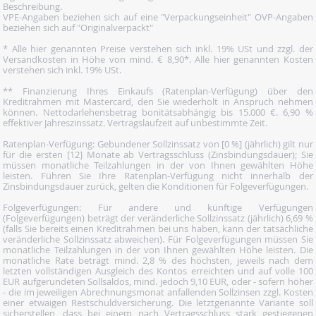
Beschreibung.
VPE-Angaben beziehen sich auf eine "Verpackungseinheit" OVP-Angaben
beziehen sich auf "Originalverpackt"
* Alle hier genannten Preise verstehen sich inkl. 19% USt und zzgl. der
Versandkosten in Höhe von mind. € 8,90*. Alle hier genannten Kosten
verstehen sich inkl. 19% USt.
** Finanzierung Ihres Einkaufs (Ratenplan-Verfügung) über den
Kreditrahmen mit Mastercard, den Sie wiederholt in Anspruch nehmen
können. Nettodarlehensbetrag bonitätsabhängig bis 15.000 €. 6,90 %
effektiver Jahreszinssatz. Vertragslaufzeit auf unbestimmte Zeit.
Ratenplan-Verfügung: Gebundener Sollzinssatz von [0 %] (jährlich) gilt nur
für die ersten [12] Monate ab Vertragsschluss (Zinsbindungsdauer); Sie
müssen monatliche Teilzahlungen in der von Ihnen gewählten Höhe
leisten. Führen Sie Ihre Ratenplan-Verfügung nicht innerhalb der
Zinsbindungsdauer zurück, gelten die Konditionen für Folgeverfügungen.
Folgeverfügungen: Für andere und künftige Verfügungen
(Folgeverfügungen) beträgt der veränderliche Sollzinssatz (jährlich) 6,69 %
(falls Sie bereits einen Kreditrahmen bei uns haben, kann der tatsächliche
veränderliche Sollzinssatz abweichen). Für Folgeverfügungen müssen Sie
monatliche Teilzahlungen in der von Ihnen gewählten Höhe leisten. Die
monatliche Rate beträgt mind. 2,8 % des höchsten, jeweils nach dem
letzten vollständigen Ausgleich des Kontos erreichten und auf volle 100
EUR aufgerundeten Sollsaldos, mind. jedoch 9,10 EUR, oder - sofern höher
- die im jeweiligen Abrechnungsmonat anfallenden Sollzinsen zzgl. Kosten
einer etwaigen Restschuldversicherung. Die letztgenannte Variante soll
sicherstellen, dass bei einem nach Vertragsschluss stark gestiegenen