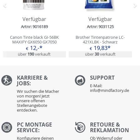
Zurück
N
Verfügbar
Verfügbar
Artnr: 9016189
Artnr: 9031125
Canon Tinte black GI-56BK
Brother Tintenpatrone LC-
MAXIFY GX6050 GX7050
421XLBK - Schwarz
12,-*
19,83*
€
€
über
190
verkauft
über
30
verkauft
KARRIERE &
S
UPPORT
JOBS:
E-Mail:
info@mindfactory.de
Wir suchen die Macher
von morgen! Jetzt
unsere offenen
Stellenangebote
entdecken.
PC MONTAGE
RETOURE &
SERVICE:
REKLAMATION
Konfiguriere deinen
Ob Widerruf oder