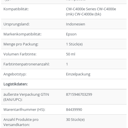
Kompatibilität:
CW-C4000e Series CW-C4000e
(mk) CW-C4000e (bk)
Ursprungsland:
Indonesien
Markenkompatibilität:
Epson
Menge pro Packung:
1 Stück(e)
Volumen Farbtinte:
50 ml
Farbtintenpatronenanzahl:
1
Angebotstyp:
Einzelpackung
Logistikdaten:
äußerste Verpackung GTIN
8715946703299
(EAN/UPC):
Warentarifnummer (HS):
84439990
Anzahl Produkte pro
30 Stück(e)
Versandkarton: