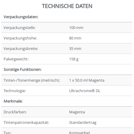
TECHNISCHE DATEN
Verpackungsdaten:
Verpackungstiefe:
100 mm
Verpackungshöhe:
80 mm
Verpackungsbreite:
35 mm
Paketgewicht:
158 g
Sonstige Funktionen:
Tinten-/Tonermenge (metrisch):
1 x 50.0 ml Magenta
Technologie:
Ultrachrome® DL
Merkmale:
Druckfarben:
Magenta
Tintenpatronenkapazität:
Standardertrag
Typ:
Kompatibel