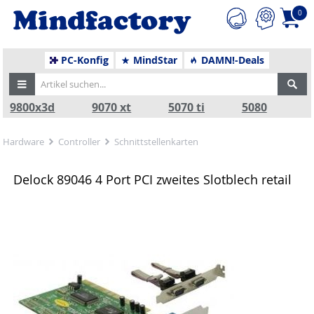
0
PC-Konfig
MindStar
DAMN!-Deals
9800x3d
9070 xt
5070 ti
5080
Hardware
Controller
Schnittstellenkarten
Delock 89046 4 Port PCI zweites Slotblech retail