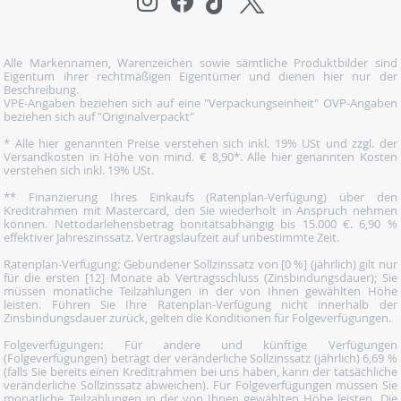
Alle Markennamen, Warenzeichen sowie sämtliche Produktbilder sind
Eigentum ihrer rechtmäßigen Eigentümer und dienen hier nur der
Beschreibung.
VPE-Angaben beziehen sich auf eine "Verpackungseinheit" OVP-Angaben
beziehen sich auf "Originalverpackt"
* Alle hier genannten Preise verstehen sich inkl. 19% USt und zzgl. der
Versandkosten in Höhe von mind. € 8,90*. Alle hier genannten Kosten
verstehen sich inkl. 19% USt.
** Finanzierung Ihres Einkaufs (Ratenplan-Verfügung) über den
Kreditrahmen mit Mastercard, den Sie wiederholt in Anspruch nehmen
können. Nettodarlehensbetrag bonitätsabhängig bis 15.000 €. 6,90 %
effektiver Jahreszinssatz. Vertragslaufzeit auf unbestimmte Zeit.
Ratenplan-Verfügung: Gebundener Sollzinssatz von [0 %] (jährlich) gilt nur
für die ersten [12] Monate ab Vertragsschluss (Zinsbindungsdauer); Sie
müssen monatliche Teilzahlungen in der von Ihnen gewählten Höhe
leisten. Führen Sie Ihre Ratenplan-Verfügung nicht innerhalb der
Zinsbindungsdauer zurück, gelten die Konditionen für Folgeverfügungen.
Folgeverfügungen: Für andere und künftige Verfügungen
(Folgeverfügungen) beträgt der veränderliche Sollzinssatz (jährlich) 6,69 %
(falls Sie bereits einen Kreditrahmen bei uns haben, kann der tatsächliche
veränderliche Sollzinssatz abweichen). Für Folgeverfügungen müssen Sie
monatliche Teilzahlungen in der von Ihnen gewählten Höhe leisten. Die