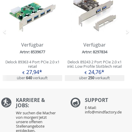
Zurück
N
Verfügbar
Verfügbar
Artnr: 8539677
Artnr: 8297834
Delock 89363 4 Port PCIe 2.0 x1
Delock 89243 2 Port PCIe 2.0 x1
retail
inkl. Low Profile Slotblech retail
27,94*
24,76*
€
€
über
640
verkauft
über
250
verkauft
KARRIERE &
S
UPPORT
JOBS:
E-Mail:
info@mindfactory.de
Wir suchen die Macher
von morgen! Jetzt
unsere offenen
Stellenangebote
entdecken.