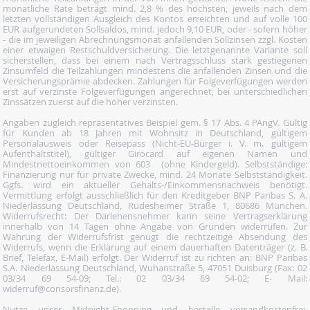
monatliche Rate beträgt mind. 2,8 % des höchsten, jeweils nach dem
letzten vollständigen Ausgleich des Kontos erreichten und auf volle 100
EUR aufgerundeten Sollsaldos, mind. jedoch 9,10 EUR, oder - sofern höher
- die im jeweiligen Abrechnungsmonat anfallenden Sollzinsen zzgl. Kosten
einer etwaigen Restschuldversicherung. Die letztgenannte Variante soll
sicherstellen, dass bei einem nach Vertragsschluss stark gestiegenen
Zinsumfeld die Teilzahlungen mindestens die anfallenden Zinsen und die
Versicherungsprämie abdecken. Zahlungen für Folgeverfügungen werden
erst auf verzinste Folgeverfügungen angerechnet, bei unterschiedlichen
Zinssätzen zuerst auf die höher verzinsten.
Angaben zugleich repräsentatives Beispiel gem. § 17 Abs. 4 PAngV. Gültig
für Kunden ab 18 Jahren mit Wohnsitz in Deutschland, gültigem
Personalausweis oder Reisepass (Nicht-EU-Bürger i. V. m. gültigem
Aufenthaltstitel), gültiger Girocard auf eigenen Namen und
Mindestnettoeinkommen von 603  (ohne Kindergeld). Selbstständige:
Finanzierung nur für private Zwecke, mind. 24 Monate Selbstständigkeit.
Ggfs. wird ein aktueller Gehalts-/Einkommensnachweis benötigt.
Vermittlung erfolgt ausschließlich für den Kreditgeber BNP Paribas S. A.
Niederlassung Deutschland, Rüdesheimer Straße 1, 80686 München.
Widerrufsrecht: Der Darlehensnehmer kann seine Vertragserklärung
innerhalb von 14 Tagen ohne Angabe von Gründen widerrufen. Zur
Wahrung der Widerrufsfrist genügt die rechtzeitige Absendung des
Widerrufs, wenn die Erklärung auf einem dauerhaften Datenträger (z. B.
Brief, Telefax, E-Mail) erfolgt. Der Widerruf ist zu richten an: BNP Paribas
S.A. Niederlassung Deutschland, Wuhanstraße 5, 47051 Duisburg (Fax: 02
03/34 69 54-09; Tel.: 02 03/34 69 54-02; E- Mail:
widerruf@consorsfinanz.de).
Nutze unser Midnight-Shopping und bestelle versandkostenfrei.