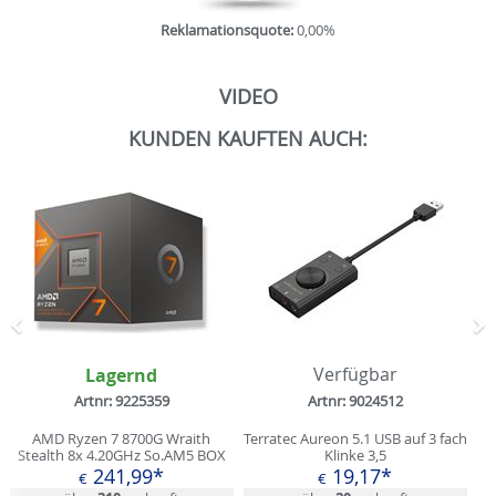
Reklamationsquote:
0,00%
VIDEO
KUNDEN KAUFTEN AUCH:
Zurück
N
Lagernd
Verfügbar
Artnr: 9225359
Artnr: 9024512
AMD Ryzen 7 8700G Wraith
Terratec Aureon 5.1 USB auf 3 fach
Stealth 8x 4.20GHz So.AM5 BOX
Klinke 3,5
241,99*
19,17*
€
€