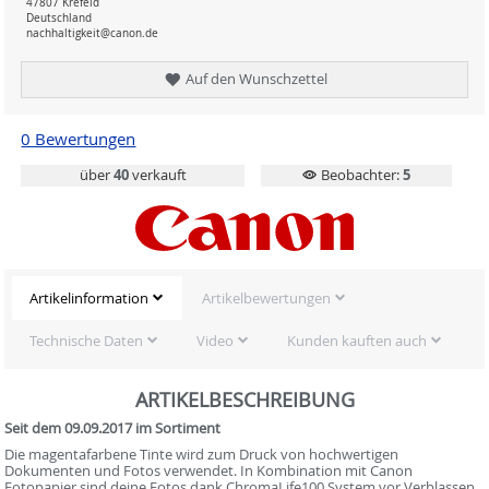
47807 Krefeld
Deutschland
nachhaltigkeit@canon.de
Auf den Wunschzettel
0 Bewertungen
über
40
verkauft
Beobachter:
5
Artikelinformation
Artikelbewertungen
Technische Daten
Video
Kunden kauften auch
ARTIKELBESCHREIBUNG
Seit dem 09.09.2017 im Sortiment
Die magentafarbene Tinte wird zum Druck von hochwertigen
Dokumenten und Fotos verwendet. In Kombination mit Canon
Fotopapier sind deine Fotos dank ChromaLife100 System vor Verblassen