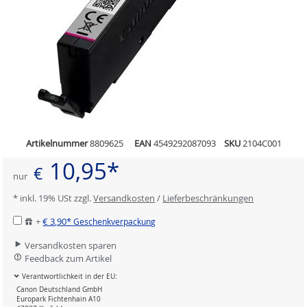
Artikelnummer
8809625
EAN
4549292087093
SKU
2104C001
10,95*
€
nur
* inkl. 19% USt zzgl.
Versandkosten
/
Lieferbeschränkungen
+
€ 3,90*
Geschenkverpackung
Versandkosten sparen
Feedback zum Artikel
Verantwortlichkeit in der EU:
Canon Deutschland GmbH
Europark Fichtenhain A10