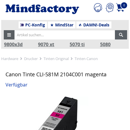
0
PC-Konfig
MindStar
DAMN!-Deals
9800x3d
9070 xt
5070 ti
5080
Hardware
Drucker
Tinten Original
Tinten Canon
Canon Tinte CLI-581M 2104C001 magenta
Verfügbar