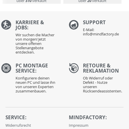
über
310
verkauft
über
20
verkauft
KARRIERE &
S
UPPORT
JOBS:
E-Mail:
info@mindfactory.de
Wir suchen die Macher
von morgen! Jetzt
unsere offenen
Stellenangebote
entdecken.
PC MONTAGE
RETOURE &
SERVICE:
REKLAMATION
Konfiguriere deinen
Ob Widerruf oder
neuen PC und lasse ihn
Defekt - Nutze
von unseren Experten
unseren
zusammenbauen.
Rücksendeassistenten.
SERVICE:
MINDFACTORY:
Widerrufsrecht
Impressum