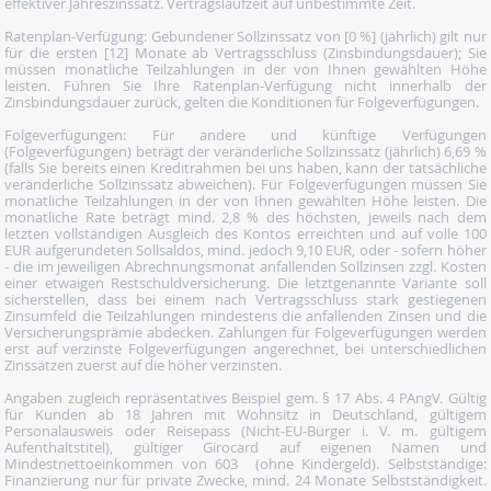
effektiver Jahreszinssatz. Vertragslaufzeit auf unbestimmte Zeit.
Ratenplan-Verfügung: Gebundener Sollzinssatz von [0 %] (jährlich) gilt nur
für die ersten [12] Monate ab Vertragsschluss (Zinsbindungsdauer); Sie
müssen monatliche Teilzahlungen in der von Ihnen gewählten Höhe
leisten. Führen Sie Ihre Ratenplan-Verfügung nicht innerhalb der
Zinsbindungsdauer zurück, gelten die Konditionen für Folgeverfügungen.
Folgeverfügungen: Für andere und künftige Verfügungen
(Folgeverfügungen) beträgt der veränderliche Sollzinssatz (jährlich) 6,69 %
(falls Sie bereits einen Kreditrahmen bei uns haben, kann der tatsächliche
veränderliche Sollzinssatz abweichen). Für Folgeverfügungen müssen Sie
monatliche Teilzahlungen in der von Ihnen gewählten Höhe leisten. Die
monatliche Rate beträgt mind. 2,8 % des höchsten, jeweils nach dem
letzten vollständigen Ausgleich des Kontos erreichten und auf volle 100
EUR aufgerundeten Sollsaldos, mind. jedoch 9,10 EUR, oder - sofern höher
- die im jeweiligen Abrechnungsmonat anfallenden Sollzinsen zzgl. Kosten
einer etwaigen Restschuldversicherung. Die letztgenannte Variante soll
sicherstellen, dass bei einem nach Vertragsschluss stark gestiegenen
Zinsumfeld die Teilzahlungen mindestens die anfallenden Zinsen und die
Versicherungsprämie abdecken. Zahlungen für Folgeverfügungen werden
erst auf verzinste Folgeverfügungen angerechnet, bei unterschiedlichen
Zinssätzen zuerst auf die höher verzinsten.
Angaben zugleich repräsentatives Beispiel gem. § 17 Abs. 4 PAngV. Gültig
für Kunden ab 18 Jahren mit Wohnsitz in Deutschland, gültigem
Personalausweis oder Reisepass (Nicht-EU-Bürger i. V. m. gültigem
Aufenthaltstitel), gültiger Girocard auf eigenen Namen und
Mindestnettoeinkommen von 603  (ohne Kindergeld). Selbstständige:
Finanzierung nur für private Zwecke, mind. 24 Monate Selbstständigkeit.