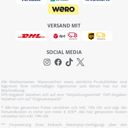
VERSAND MIT
SOCIAL MEDIA
Alle Markennamen, Warenzeichen sowie sämtliche Produktbilder sind
Eigentum ihrer rechtmäßigen Eigentümer und dienen hier nur der
Beschreibung.
VPE-Angaben beziehen sich auf eine "Verpackungseinheit" OVP-Angaben
beziehen sich auf "Originalverpackt"
* Alle hier genannten Preise verstehen sich inkl. 19% USt und zzgl. der
Versandkosten in Höhe von mind. € 8,90*. Alle hier genannten Kosten
verstehen sich inkl. 19% USt.
** Finanzierung Ihres Einkaufs (Ratenplan-Verfügung) über den