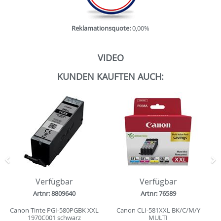
Reklamationsquote:
0,00%
VIDEO
KUNDEN KAUFTEN AUCH:
Zurück
N
Verfügbar
Verfügbar
Artnr: 8809640
Artnr: 76589
Canon Tinte PGI-580PGBK XXL
Canon CLI-581XXL BK/C/M/Y
1970C001 schwarz
MULTI