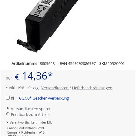
Artikelnummer
8809628
EAN
4549292086997
SKU
2052C001
14,36*
€
nur
* inkl. 19% USt zzgl.
Versandkosten
/
Lieferbeschränkungen
+
€ 3,90*
Geschenkverpackung
Versandkosten sparen
Feedback zum Artikel
Verantwortlichkeit in der EU:
Canon Deutschland GmbH
Europark Fichtenhain A10