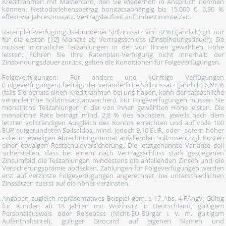
Kreditrahmen mit Mastercard, den Sie wiederholt in Anspruch nehmen
können. Nettodarlehensbetrag bonitätsabhängig bis 15.000 €. 6,90 %
effektiver Jahreszinssatz. Vertragslaufzeit auf unbestimmte Zeit.
Ratenplan-Verfügung: Gebundener Sollzinssatz von [0 %] (jährlich) gilt nur
für die ersten [12] Monate ab Vertragsschluss (Zinsbindungsdauer); Sie
müssen monatliche Teilzahlungen in der von Ihnen gewählten Höhe
leisten. Führen Sie Ihre Ratenplan-Verfügung nicht innerhalb der
Zinsbindungsdauer zurück, gelten die Konditionen für Folgeverfügungen.
Folgeverfügungen: Für andere und künftige Verfügungen
(Folgeverfügungen) beträgt der veränderliche Sollzinssatz (jährlich) 6,69 %
(falls Sie bereits einen Kreditrahmen bei uns haben, kann der tatsächliche
veränderliche Sollzinssatz abweichen). Für Folgeverfügungen müssen Sie
monatliche Teilzahlungen in der von Ihnen gewählten Höhe leisten. Die
monatliche Rate beträgt mind. 2,8 % des höchsten, jeweils nach dem
letzten vollständigen Ausgleich des Kontos erreichten und auf volle 100
EUR aufgerundeten Sollsaldos, mind. jedoch 9,10 EUR, oder - sofern höher
- die im jeweiligen Abrechnungsmonat anfallenden Sollzinsen zzgl. Kosten
einer etwaigen Restschuldversicherung. Die letztgenannte Variante soll
sicherstellen, dass bei einem nach Vertragsschluss stark gestiegenen
Zinsumfeld die Teilzahlungen mindestens die anfallenden Zinsen und die
Versicherungsprämie abdecken. Zahlungen für Folgeverfügungen werden
erst auf verzinste Folgeverfügungen angerechnet, bei unterschiedlichen
Zinssätzen zuerst auf die höher verzinsten.
Angaben zugleich repräsentatives Beispiel gem. § 17 Abs. 4 PAngV. Gültig
für Kunden ab 18 Jahren mit Wohnsitz in Deutschland, gültigem
Personalausweis oder Reisepass (Nicht-EU-Bürger i. V. m. gültigem
Aufenthaltstitel), gültiger Girocard auf eigenen Namen und