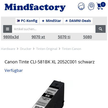
0
PC-Konfig
MindStar
DAMN!-Deals
9800x3d
9070 xt
5070 ti
5080
Hardware
Drucker
Tinten Original
Tinten Canon
Canon Tinte CLI-581BK XL 2052C001 schwarz
Verfügbar