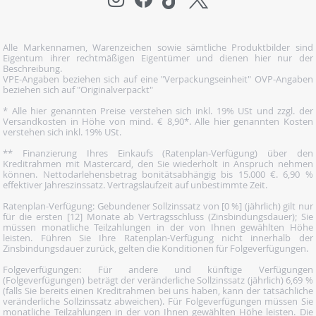
Alle Markennamen, Warenzeichen sowie sämtliche Produktbilder sind
Eigentum ihrer rechtmäßigen Eigentümer und dienen hier nur der
Beschreibung.
VPE-Angaben beziehen sich auf eine "Verpackungseinheit" OVP-Angaben
beziehen sich auf "Originalverpackt"
* Alle hier genannten Preise verstehen sich inkl. 19% USt und zzgl. der
Versandkosten in Höhe von mind. € 8,90*. Alle hier genannten Kosten
verstehen sich inkl. 19% USt.
** Finanzierung Ihres Einkaufs (Ratenplan-Verfügung) über den
Kreditrahmen mit Mastercard, den Sie wiederholt in Anspruch nehmen
können. Nettodarlehensbetrag bonitätsabhängig bis 15.000 €. 6,90 %
effektiver Jahreszinssatz. Vertragslaufzeit auf unbestimmte Zeit.
Ratenplan-Verfügung: Gebundener Sollzinssatz von [0 %] (jährlich) gilt nur
für die ersten [12] Monate ab Vertragsschluss (Zinsbindungsdauer); Sie
müssen monatliche Teilzahlungen in der von Ihnen gewählten Höhe
leisten. Führen Sie Ihre Ratenplan-Verfügung nicht innerhalb der
Zinsbindungsdauer zurück, gelten die Konditionen für Folgeverfügungen.
Folgeverfügungen: Für andere und künftige Verfügungen
(Folgeverfügungen) beträgt der veränderliche Sollzinssatz (jährlich) 6,69 %
(falls Sie bereits einen Kreditrahmen bei uns haben, kann der tatsächliche
veränderliche Sollzinssatz abweichen). Für Folgeverfügungen müssen Sie
monatliche Teilzahlungen in der von Ihnen gewählten Höhe leisten. Die