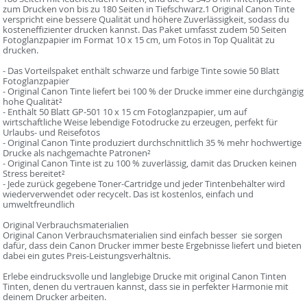
zum Drucken von bis zu 180 Seiten in Tiefschwarz.1 Original Canon Tinte
verspricht eine bessere Qualität und höhere Zuverlässigkeit, sodass du
kosteneffizienter drucken kannst. Das Paket umfasst zudem 50 Seiten
Fotoglanzpapier im Format 10 x 15 cm, um Fotos in Top Qualität zu
drucken.
- Das Vorteilspaket enthält schwarze und farbige Tinte sowie 50 Blatt
Fotoglanzpapier
- Original Canon Tinte liefert bei 100 % der Drucke immer eine durchgängig
hohe Qualität²
- Enthält 50 Blatt GP-501 10 x 15 cm Fotoglanzpapier, um auf
wirtschaftliche Weise lebendige Fotodrucke zu erzeugen, perfekt für
Urlaubs- und Reisefotos
- Original Canon Tinte produziert durchschnittlich 35 % mehr hochwertige
Drucke als nachgemachte Patronen²
- Original Canon Tinte ist zu 100 % zuverlässig, damit das Drucken keinen
Stress bereitet²
- Jede zurück gegebene Toner-Cartridge und jeder Tintenbehälter wird
wiederverwendet oder recycelt. Das ist kostenlos, einfach und
umweltfreundlich
Original Verbrauchsmaterialien
Original Canon Verbrauchsmaterialien sind einfach besser  sie sorgen
dafür, dass dein Canon Drucker immer beste Ergebnisse liefert und bieten
dabei ein gutes Preis-Leistungsverhältnis.
Erlebe eindrucksvolle und langlebige Drucke mit original Canon Tinten 
Tinten, denen du vertrauen kannst, dass sie in perfekter Harmonie mit
deinem Drucker arbeiten.