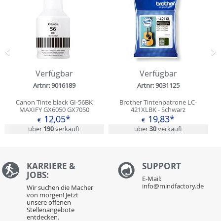
Zurück
N
Verfügbar
Verfügbar
Artnr: 9016189
Artnr: 9031125
Canon Tinte black GI-56BK
Brother Tintenpatrone LC-
MAXIFY GX6050 GX7050
421XLBK - Schwarz
12,05*
19,83*
€
€
über
190
verkauft
über
30
verkauft
KARRIERE &
S
UPPORT
JOBS:
E-Mail:
info@mindfactory.de
Wir suchen die Macher
von morgen! Jetzt
unsere offenen
Stellenangebote
entdecken.