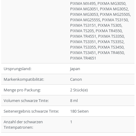
PIXMA MX495, PIXMA MG3050,
PIXMA MG3051, PIXMA MG3052,
PIXMA MG3053, PIXMA MG2550S,
PIXMA MG2555S, PIXMA TS3150,
PIXMA TS3151, PIXMA TS305,
PIXMA TS205, PIXMA TR4550,
PIXMA TR4551, PIXMA TS3350,
PIXMA TS3351, PIXMA TS3352,
PIXMA TS3355, PIXMA TS3450,
PIXMA TS3451, PIXMA TR4650,
PIXMA TR4651
Ursprungsland:
Japan
Markenkompatibilität:
Canon
Menge pro Packung:
2 Stück(e)
Volumen schwarze Tinte:
8 ml
Seitenergebnis schwarze Tinte:
180 Seiten
Anzahl der schwarzen
1
Tintenpatronen: