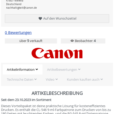
47807 Krefeld
Deutschland
nachhaltigkeit@canon.de
Auf den Wunschzettel
0 Bewertungen
über
5
verkauft
Beobachter:
4
Artikelinformation
Artikelbewertungen
Technische Daten
Video
Kunden kauften auch
ARTIKELBESCHREIBUNG
Seit dem 23.10.2023 im Sortiment
Dieses Vorteilspaket ist deine praktische Lösung für kosteneffizientes
Drucken. Es enthält die CL-546 9-ml-Farbpatrone zum Drucken von bis zu
180 Seiten mit leuchtenden Farben, und die PG-545 8-ml-Tintenpatrone