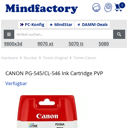
0
PC-Konfig
MindStar
DAMN!-Deals
9800x3d
9070 xt
5070 ti
5080
Hardware
Drucker
Tinten Original
Tinten Canon
CANON PG-545/CL-546 Ink Cartridge PVP
Verfügbar