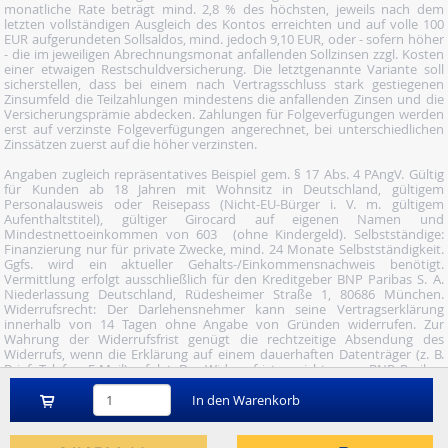
monatliche Rate beträgt mind. 2,8 % des höchsten, jeweils nach dem
letzten vollständigen Ausgleich des Kontos erreichten und auf volle 100
EUR aufgerundeten Sollsaldos, mind. jedoch 9,10 EUR, oder - sofern höher
- die im jeweiligen Abrechnungsmonat anfallenden Sollzinsen zzgl. Kosten
einer etwaigen Restschuldversicherung. Die letztgenannte Variante soll
sicherstellen, dass bei einem nach Vertragsschluss stark gestiegenen
Zinsumfeld die Teilzahlungen mindestens die anfallenden Zinsen und die
Versicherungsprämie abdecken. Zahlungen für Folgeverfügungen werden
erst auf verzinste Folgeverfügungen angerechnet, bei unterschiedlichen
Zinssätzen zuerst auf die höher verzinsten.
Angaben zugleich repräsentatives Beispiel gem. § 17 Abs. 4 PAngV. Gültig
für Kunden ab 18 Jahren mit Wohnsitz in Deutschland, gültigem
Personalausweis oder Reisepass (Nicht-EU-Bürger i. V. m. gültigem
Aufenthaltstitel), gültiger Girocard auf eigenen Namen und
Mindestnettoeinkommen von 603  (ohne Kindergeld). Selbstständige:
Finanzierung nur für private Zwecke, mind. 24 Monate Selbstständigkeit.
Ggfs. wird ein aktueller Gehalts-/Einkommensnachweis benötigt.
Vermittlung erfolgt ausschließlich für den Kreditgeber BNP Paribas S. A.
Niederlassung Deutschland, Rüdesheimer Straße 1, 80686 München.
Widerrufsrecht: Der Darlehensnehmer kann seine Vertragserklärung
innerhalb von 14 Tagen ohne Angabe von Gründen widerrufen. Zur
Wahrung der Widerrufsfrist genügt die rechtzeitige Absendung des
Widerrufs, wenn die Erklärung auf einem dauerhaften Datenträger (z. B.
Brief, Telefax, E-Mail) erfolgt. Der Widerruf ist zu richten an: BNP Paribas
S.A. Niederlassung Deutschland, Wuhanstraße 5, 47051 Duisburg (Fax: 02
03/34 69 54-09; Tel.: 02 03/34 69 54-02; E- Mail:
In den Warenkorb
widerruf@consorsfinanz.de).
Nutze unser Midnight-Shopping und bestelle versandkostenfrei.