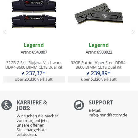
Zurück
N
Lagernd
Lagernd
Artnr: 8943807
Artnr: 8980022
32GB G.Skill RipJaws V schwarz
32GB Patriot Viper Steel DDR4-
DDR4-3600 DIMM CL18 Dual Kit
3600 DIMM CL18 Dual Kit
237,37*
239,89*
€
€
über
20.330
verkauft
über
5.320
verkauft
KARRIERE &
S
UPPORT
JOBS:
E-Mail:
info@mindfactory.de
Wir suchen die Macher
von morgen! Jetzt
unsere offenen
Stellenangebote
entdecken.