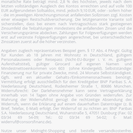
monatliche Rate beträgt mind. 2,8 % des höchsten, jeweils nach dem
letzten vollständigen Ausgleich des Kontos erreichten und auf volle 100
EUR aufgerundeten Sollsaldos, mind. jedoch 9,10 EUR, oder - sofern höher
- die im jeweiligen Abrechnungsmonat anfallenden Sollzinsen zzgl. Kosten
einer etwaigen Restschuldversicherung. Die letztgenannte Variante soll
sicherstellen, dass bei einem nach Vertragsschluss stark gestiegenen
Zinsumfeld die Teilzahlungen mindestens die anfallenden Zinsen und die
Versicherungsprämie abdecken. Zahlungen für Folgeverfügungen werden
erst auf verzinste Folgeverfügungen angerechnet, bei unterschiedlichen
Zinssätzen zuerst auf die höher verzinsten.
Angaben zugleich repräsentatives Beispiel gem. § 17 Abs. 4 PAngV. Gültig
für Kunden ab 18 Jahren mit Wohnsitz in Deutschland, gültigem
Personalausweis oder Reisepass (Nicht-EU-Bürger i. V. m. gültigem
Aufenthaltstitel), gültiger Girocard auf eigenen Namen und
Mindestnettoeinkommen von 603  (ohne Kindergeld). Selbstständige:
Finanzierung nur für private Zwecke, mind. 24 Monate Selbstständigkeit.
Ggfs. wird ein aktueller Gehalts-/Einkommensnachweis benötigt.
Vermittlung erfolgt ausschließlich für den Kreditgeber BNP Paribas S. A.
Niederlassung Deutschland, Rüdesheimer Straße 1, 80686 München.
Widerrufsrecht: Der Darlehensnehmer kann seine Vertragserklärung
innerhalb von 14 Tagen ohne Angabe von Gründen widerrufen. Zur
Wahrung der Widerrufsfrist genügt die rechtzeitige Absendung des
Widerrufs, wenn die Erklärung auf einem dauerhaften Datenträger (z. B.
Brief, Telefax, E-Mail) erfolgt. Der Widerruf ist zu richten an: BNP Paribas
S.A. Niederlassung Deutschland, Wuhanstraße 5, 47051 Duisburg (Fax: 02
03/34 69 54-09; Tel.: 02 03/34 69 54-02; E- Mail:
widerruf@consorsfinanz.de).
Nutze unser Midnight-Shopping und bestelle versandkostenfrei.