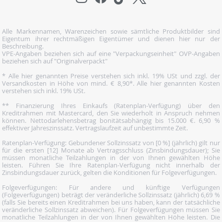
Alle Markennamen, Warenzeichen sowie sämtliche Produktbilder sind
Eigentum ihrer rechtmäßigen Eigentümer und dienen hier nur der
Beschreibung.
VPE-Angaben beziehen sich auf eine "Verpackungseinheit" OVP-Angaben
beziehen sich auf "Originalverpackt"
* Alle hier genannten Preise verstehen sich inkl. 19% USt und zzgl. der
Versandkosten in Höhe von mind. € 8,90*. Alle hier genannten Kosten
verstehen sich inkl. 19% USt.
** Finanzierung Ihres Einkaufs (Ratenplan-Verfügung) über den
Kreditrahmen mit Mastercard, den Sie wiederholt in Anspruch nehmen
können. Nettodarlehensbetrag bonitätsabhängig bis 15.000 €. 6,90 %
effektiver Jahreszinssatz. Vertragslaufzeit auf unbestimmte Zeit.
Ratenplan-Verfügung: Gebundener Sollzinssatz von [0 %] (jährlich) gilt nur
für die ersten [12] Monate ab Vertragsschluss (Zinsbindungsdauer); Sie
müssen monatliche Teilzahlungen in der von Ihnen gewählten Höhe
leisten. Führen Sie Ihre Ratenplan-Verfügung nicht innerhalb der
Zinsbindungsdauer zurück, gelten die Konditionen für Folgeverfügungen.
Folgeverfügungen: Für andere und künftige Verfügungen
(Folgeverfügungen) beträgt der veränderliche Sollzinssatz (jährlich) 6,69 %
(falls Sie bereits einen Kreditrahmen bei uns haben, kann der tatsächliche
veränderliche Sollzinssatz abweichen). Für Folgeverfügungen müssen Sie
monatliche Teilzahlungen in der von Ihnen gewählten Höhe leisten. Die