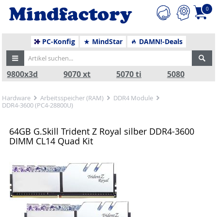
0
PC-Konfig
MindStar
DAMN!-Deals
9800x3d
9070 xt
5070 ti
5080
Hardware
Arbeitsspeicher (RAM)
DDR4 Module
DDR4-3600 (PC4-28800U)
64GB G.Skill Trident Z Royal silber DDR4-3600
DIMM CL14 Quad Kit