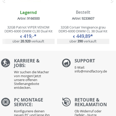
Zurück
N
Lagernd
Bestellt
Artnr: 9166500
Artnr: 9233607
32GB Patriot VIPER VENOM
32GB Corsair Vengeance grau
DDR5-6000 DIMM CL30 Dual Kit
DDR5-6000 DIMM CL 38 Dual Kit
419,-*
449,89*
€
€
über
20.920
verkauft
über
390
verkauft
KARRIERE &
S
UPPORT
JOBS:
E-Mail:
info@mindfactory.de
Wir suchen die Macher
von morgen! Jetzt
unsere offenen
Stellenangebote
entdecken.
PC MONTAGE
RETOURE &
SERVICE:
REKLAMATION
Konfiguriere deinen
Ob Widerruf oder
neuen PC und lasse ihn
Defekt - Nutze