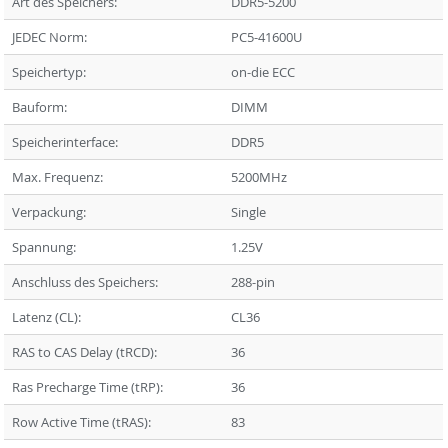
Art des Speichers:
DDR5-5200
JEDEC Norm:
PC5-41600U
Speichertyp:
on-die ECC
Bauform:
DIMM
Speicherinterface:
DDR5
Max. Frequenz:
5200MHz
Verpackung:
Single
Spannung:
1.25V
Anschluss des Speichers:
288-pin
Latenz (CL):
CL36
RAS to CAS Delay (tRCD):
36
Ras Precharge Time (tRP):
36
Row Active Time (tRAS):
83