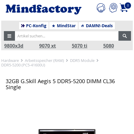
0
PC-Konfig
MindStar
DAMN!-Deals
9800x3d
9070 xt
5070 ti
5080
Hardware
Arbeitsspeicher (RAM)
DDR5 Module
DDR5-5200 (PC5-41600U)
32GB G.Skill Aegis 5 DDR5-5200 DIMM CL36
Single
Zurück
Nä