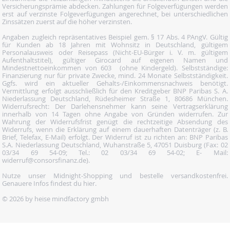
Versicherungsprämie abdecken. Zahlungen für Folgeverfügungen werden
erst auf verzinste Folgeverfügungen angerechnet, bei unterschiedlichen
Zinssätzen zuerst auf die höher verzinsten.
Angaben zugleich repräsentatives Beispiel gem. § 17 Abs. 4 PAngV. Gültig
für Kunden ab 18 Jahren mit Wohnsitz in Deutschland, gültigem
Personalausweis oder Reisepass (Nicht-EU-Bürger i. V. m. gültigem
Aufenthaltstitel), gültiger Girocard auf eigenen Namen und
Mindestnettoeinkommen von 603  (ohne Kindergeld). Selbstständige:
Finanzierung nur für private Zwecke, mind. 24 Monate Selbstständigkeit.
Ggfs. wird ein aktueller Gehalts-/Einkommensnachweis benötigt.
Vermittlung erfolgt ausschließlich für den Kreditgeber BNP Paribas S. A.
Niederlassung Deutschland, Rüdesheimer Straße 1, 80686 München.
Widerrufsrecht: Der Darlehensnehmer kann seine Vertragserklärung
innerhalb von 14 Tagen ohne Angabe von Gründen widerrufen. Zur
Wahrung der Widerrufsfrist genügt die rechtzeitige Absendung des
Widerrufs, wenn die Erklärung auf einem dauerhaften Datenträger (z. B.
Brief, Telefax, E-Mail) erfolgt. Der Widerruf ist zu richten an: BNP Paribas
S.A. Niederlassung Deutschland, Wuhanstraße 5, 47051 Duisburg (Fax: 02
03/34 69 54-09; Tel.: 02 03/34 69 54-02; E- Mail:
widerruf@consorsfinanz.de).
Nutze unser Midnight-Shopping und bestelle versandkostenfrei.
Genauere Infos findest du
hier
.
© 2026 by heise mindfactory gmbh