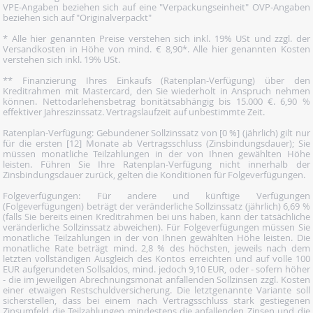
VPE-Angaben beziehen sich auf eine "Verpackungseinheit" OVP-Angaben
beziehen sich auf "Originalverpackt"
* Alle hier genannten Preise verstehen sich inkl. 19% USt und zzgl. der
Versandkosten in Höhe von mind. € 8,90*. Alle hier genannten Kosten
verstehen sich inkl. 19% USt.
** Finanzierung Ihres Einkaufs (Ratenplan-Verfügung) über den
Kreditrahmen mit Mastercard, den Sie wiederholt in Anspruch nehmen
können. Nettodarlehensbetrag bonitätsabhängig bis 15.000 €. 6,90 %
effektiver Jahreszinssatz. Vertragslaufzeit auf unbestimmte Zeit.
Ratenplan-Verfügung: Gebundener Sollzinssatz von [0 %] (jährlich) gilt nur
für die ersten [12] Monate ab Vertragsschluss (Zinsbindungsdauer); Sie
müssen monatliche Teilzahlungen in der von Ihnen gewählten Höhe
leisten. Führen Sie Ihre Ratenplan-Verfügung nicht innerhalb der
Zinsbindungsdauer zurück, gelten die Konditionen für Folgeverfügungen.
Folgeverfügungen: Für andere und künftige Verfügungen
(Folgeverfügungen) beträgt der veränderliche Sollzinssatz (jährlich) 6,69 %
(falls Sie bereits einen Kreditrahmen bei uns haben, kann der tatsächliche
veränderliche Sollzinssatz abweichen). Für Folgeverfügungen müssen Sie
monatliche Teilzahlungen in der von Ihnen gewählten Höhe leisten. Die
monatliche Rate beträgt mind. 2,8 % des höchsten, jeweils nach dem
letzten vollständigen Ausgleich des Kontos erreichten und auf volle 100
EUR aufgerundeten Sollsaldos, mind. jedoch 9,10 EUR, oder - sofern höher
- die im jeweiligen Abrechnungsmonat anfallenden Sollzinsen zzgl. Kosten
einer etwaigen Restschuldversicherung. Die letztgenannte Variante soll
sicherstellen, dass bei einem nach Vertragsschluss stark gestiegenen
Zinsumfeld die Teilzahlungen mindestens die anfallenden Zinsen und die