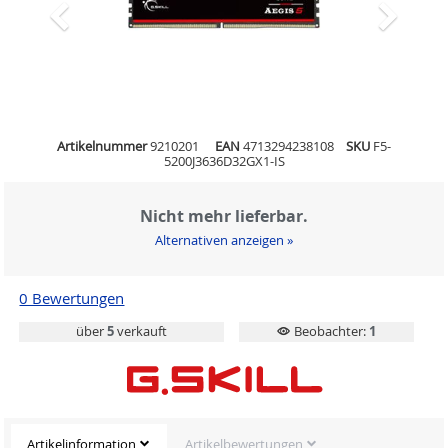
Artikelnummer
9210201
EAN
4713294238108
SKU
F5-
5200J3636D32GX1-IS
Nicht mehr lieferbar.
Alternativen anzeigen »
0 Bewertungen
über
5
verkauft
Beobachter:
1
Artikelinformation
Artikelbewertungen