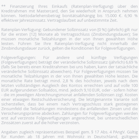
** Finanzierung Ihres Einkaufs (Ratenplan-Verfügung) über den
Kreditrahmen mit Mastercard, den Sie wiederholt in Anspruch nehmen
können. Nettodarlehensbetrag bonitätsabhängig bis 15.000 €. 6,90 %
effektiver Jahreszinssatz. Vertragslaufzeit auf unbestimmte Zeit.
Ratenplan-Verfügung: Gebundener Sollzinssatz von [0 %] (jährlich) gilt nur
für die ersten [12] Monate ab Vertragsschluss (Zinsbindungsdauer); Sie
müssen monatliche Teilzahlungen in der von Ihnen gewählten Höhe
leisten. Führen Sie Ihre Ratenplan-Verfügung nicht innerhalb der
Zinsbindungsdauer zurück, gelten die Konditionen für Folgeverfügungen.
Folgeverfügungen: Für andere und künftige Verfügungen
(Folgeverfügungen) beträgt der veränderliche Sollzinssatz (jährlich) 6,69 %
(falls Sie bereits einen Kreditrahmen bei uns haben, kann der tatsächliche
veränderliche Sollzinssatz abweichen). Für Folgeverfügungen müssen Sie
monatliche Teilzahlungen in der von Ihnen gewählten Höhe leisten. Die
monatliche Rate beträgt mind. 2,8 % des höchsten, jeweils nach dem
letzten vollständigen Ausgleich des Kontos erreichten und auf volle 100
EUR aufgerundeten Sollsaldos, mind. jedoch 9,10 EUR, oder - sofern höher
- die im jeweiligen Abrechnungsmonat anfallenden Sollzinsen zzgl. Kosten
einer etwaigen Restschuldversicherung. Die letztgenannte Variante soll
sicherstellen, dass bei einem nach Vertragsschluss stark gestiegenen
Zinsumfeld die Teilzahlungen mindestens die anfallenden Zinsen und die
Versicherungsprämie abdecken. Zahlungen für Folgeverfügungen werden
erst auf verzinste Folgeverfügungen angerechnet, bei unterschiedlichen
Zinssätzen zuerst auf die höher verzinsten.
Angaben zugleich repräsentatives Beispiel gem. § 17 Abs. 4 PAngV. Gültig
für Kunden ab 18 Jahren mit Wohnsitz in Deutschland, gültigem