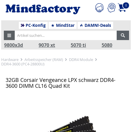
0
PC-Konfig
MindStar
DAMN!-Deals
9800x3d
9070 xt
5070 ti
5080
Hardware
Arbeitsspeicher (RAM)
DDR4 Module
DDR4-3600 (PC4-28800U)
32GB Corsair Vengeance LPX schwarz DDR4-
3600 DIMM CL16 Quad Kit
Zurück
Nä