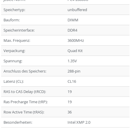
Speichertyp:
unbuffered
Bauform:
DIMM
Speicherinterface:
DDR4
Max. Frequenz:
3600MHz
Verpackung:
Quad Kit
Spannung:
1.35V
Anschluss des Speichers:
288-pin
Latenz (CL):
CL16
RAS to CAS Delay (tRCD):
19
Ras Precharge Time (tRP):
19
Row Active Time (tRAS):
36
Besonderheiten:
Intel XMP 2.0