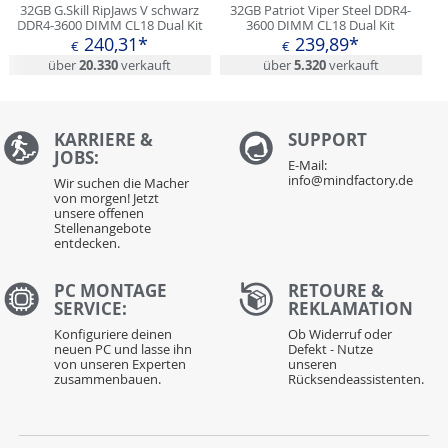
32GB G.Skill RipJaws V schwarz
32GB Patriot Viper Steel DDR4-
DDR4-3600 DIMM CL18 Dual Kit
3600 DIMM CL18 Dual Kit
240,31*
239,89*
€
€
über
20.330
verkauft
über
5.320
verkauft
KARRIERE &
S
UPPORT
JOBS:
E-Mail:
info@mindfactory.de
Wir suchen die Macher
von morgen! Jetzt
unsere offenen
Stellenangebote
entdecken.
PC MONTAGE
RETOURE &
SERVICE:
REKLAMATION
Konfiguriere deinen
Ob Widerruf oder
neuen PC und lasse ihn
Defekt - Nutze
von unseren Experten
unseren
zusammenbauen.
Rücksendeassistenten.