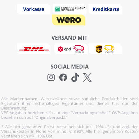
VERSAND MIT
SOCIAL MEDIA
Alle Markennamen, Warenzeichen sowie sämtliche Produktbilder sind
Eigentum ihrer rechtmäßigen Eigentümer und dienen hier nur der
Beschreibung.
VPE-Angaben beziehen sich auf eine "Verpackungseinheit" OVP-Angaben
beziehen sich auf "Originalverpackt"
* Alle hier genannten Preise verstehen sich inkl. 19% USt und zzgl. der
Versandkosten in Höhe von mind. € 8,90*. Alle hier genannten Kosten
verstehen sich inkl. 19% USt.