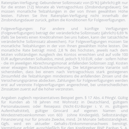
Ratenplan-Verfügung: Gebundener Sollzinssatz von [0 %] (jährlich) gilt nur
für die ersten [12] Monate ab Vertragsschluss (Zinsbindungsdauer); Sie
müssen monatliche Teilzahlungen in der von Ihnen gewählten Höhe
leisten. Führen Sie Ihre Ratenplan-Verfügung nicht innerhalb der
Zinsbindungsdauer zurück, gelten die Konditionen für Folgeverfügungen.
Folgeverfügungen: Für andere und künftige Verfügungen
(Folgeverfügungen) beträgt der veränderliche Sollzinssatz (jährlich) 6,69 %
(falls Sie bereits einen Kreditrahmen bei uns haben, kann der tatsächliche
veränderliche Sollzinssatz abweichen). Für Folgeverfügungen müssen Sie
monatliche Teilzahlungen in der von Ihnen gewählten Höhe leisten. Die
monatliche Rate beträgt mind. 2,8 % des höchsten, jeweils nach dem
letzten vollständigen Ausgleich des Kontos erreichten und auf volle 100
EUR aufgerundeten Sollsaldos, mind. jedoch 9,10 EUR, oder - sofern höher
- die im jeweiligen Abrechnungsmonat anfallenden Sollzinsen zzgl. Kosten
einer etwaigen Restschuldversicherung. Die letztgenannte Variante soll
sicherstellen, dass bei einem nach Vertragsschluss stark gestiegenen
Zinsumfeld die Teilzahlungen mindestens die anfallenden Zinsen und die
Versicherungsprämie abdecken. Zahlungen für Folgeverfügungen werden
erst auf verzinste Folgeverfügungen angerechnet, bei unterschiedlichen
Zinssätzen zuerst auf die höher verzinsten.
Angaben zugleich repräsentatives Beispiel gem. § 17 Abs. 4 PAngV. Gültig
für Kunden ab 18 Jahren mit Wohnsitz in Deutschland, gültigem
Personalausweis oder Reisepass (Nicht-EU-Bürger i. V. m. gültigem
Aufenthaltstitel), gültiger Girocard auf eigenen Namen und
Mindestnettoeinkommen von 603  (ohne Kindergeld). Selbstständige:
Finanzierung nur für private Zwecke, mind. 24 Monate Selbstständigkeit.
Ggfs. wird ein aktueller Gehalts-/Einkommensnachweis benötigt.
Vermittlung erfolgt ausschließlich für den Kreditgeber BNP Paribas S. A.