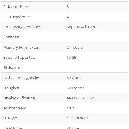
Effiziente Kerne:
6
Leistungskerne:
4
Prozessorgeneration:
Apple M 4th Gen
Speicher:
Memory Formfaktor:
On-board
Speicherkapazität:
16 GB
Bildschirm:
Bildschirmdiagonale:
59,7 cm
Helligkeit:
500 cd/m²
Display-Auflösung:
4480 x 2520 Pixel
Touchscreen:
Nein
HD-Typ:
4.5K Ultra HD
Pixeldichte:
218 ppi