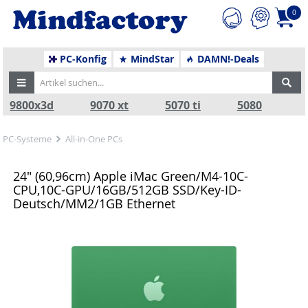
0
PC-Konfig
MindStar
DAMN!-Deals
9800x3d
9070 xt
5070 ti
5080
PC-Systeme
All-in-One PCs
24" (60,96cm) Apple iMac Green/M4-10C-
CPU,10C-GPU/16GB/512GB SSD/Key-ID-
Deutsch/MM2/1GB Ethernet
Zurück
Nä