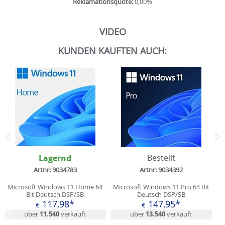
Reklamationsquote:
0,00%
VIDEO
KUNDEN KAUFTEN AUCH:
Zurück
N
Lagernd
Bestellt
Artnr: 9034783
Artnr: 9034392
Microsoft Windows 11 Home 64
Microsoft Windows 11 Pro 64 Bit
Bit Deutsch DSP/SB
Deutsch DSP/SB
117,98*
147,95*
€
€
über
11.540
verkauft
über
13.540
verkauft