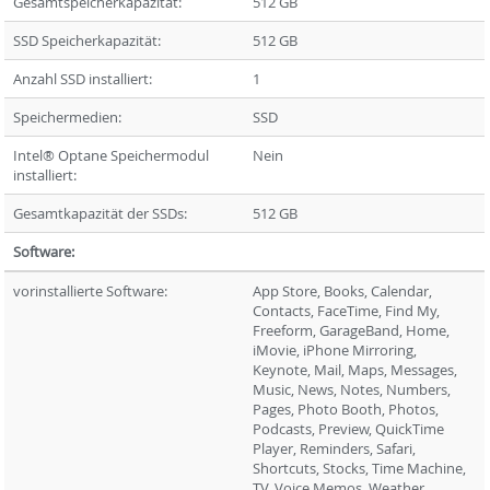
Gesamtspeicherkapazität:
512 GB
SSD Speicherkapazität:
512 GB
Anzahl SSD installiert:
1
Speichermedien:
SSD
Intel® Optane Speichermodul
Nein
installiert:
Gesamtkapazität der SSDs:
512 GB
Software:
vorinstallierte Software:
App Store, Books, Calendar,
Contacts, FaceTime, Find My,
Freeform, GarageBand, Home,
iMovie, iPhone Mirroring,
Keynote, Mail, Maps, Messages,
Music, News, Notes, Numbers,
Pages, Photo Booth, Photos,
Podcasts, Preview, QuickTime
Player, Reminders, Safari,
Shortcuts, Stocks, Time Machine,
TV, Voice Memos, Weather